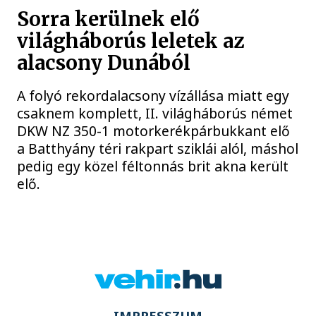
Sorra kerülnek elő
világháborús leletek az
alacsony Dunából
A folyó rekordalacsony vízállása miatt egy
csaknem komplett, II. világháborús német
DKW NZ 350-1 motorkerékpárbukkant elő
a Batthyány téri rakpart sziklái alól, máshol
pedig egy közel féltonnás brit akna került
elő.