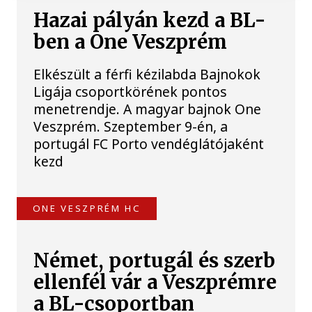
Hazai pályán kezd a BL-
ben a One Veszprém
Elkészült a férfi kézilabda Bajnokok
Ligája csoportkörének pontos
menetrendje. A magyar bajnok One
Veszprém. Szeptember 9-én, a
portugál FC Porto vendéglátójaként
kezd
ONE VESZPRÉM HC
Német, portugál és szerb
ellenfél vár a Veszprémre
a BL-csoportban