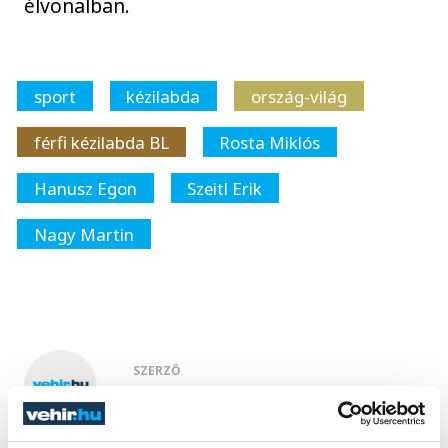
élvonalban.
sport
kézilabda
ország-világ
férfi kézilabda BL
Rosta Miklós
Hanusz Egon
Szeitl Erik
Nagy Martin
SZERZŐ
vehir.hu