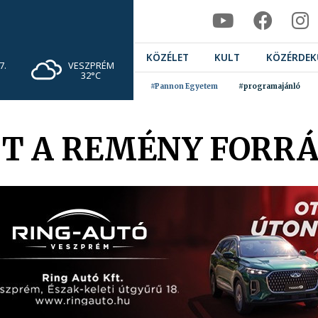
KÖZÉLET
KULT
KÖZÉRDEK
VESZPRÉM
7.
32°C
#Pannon Egyetem
#programajánló
T A REMÉNY FORRÁ