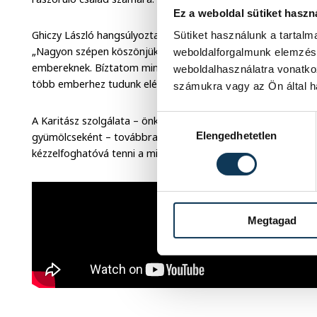
Ez a weboldal sütiket haszn
Ghiczy László hangsúlyozta:
Sütiket használunk a tartal
„Nagyon szépen köszönjük mindenkinek a támogatást, hiszen
weboldalforgalmunk elemzésé
embereknek. Bíz­tatom mindenkit, hogy támogatásával segít
weboldalhasználatra vonatko
több emberhez tudunk elérni. Legyünk együtt a remény forr
számukra vagy az Ön által ha
Hozzájárulás kiválasztása
A Karitász szolgálata – önkéntesek, támogatók és munkatár
Elengedhetetlen
gyümölcseként – továbbra is a legkiszolgáltatottabbak felé f
kézzelfoghatóvá tenni a mindennapokban.
Megtagad