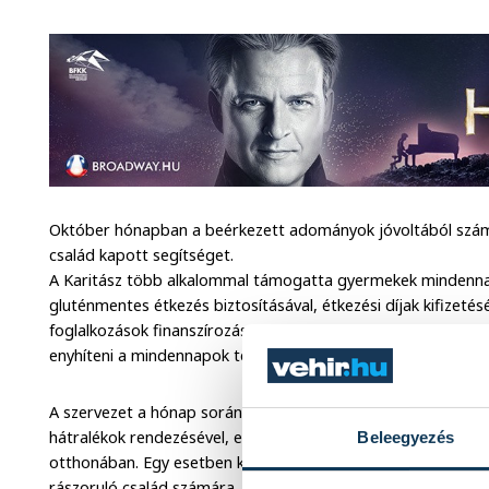
Október hónapban a beérkezett adományok jóvoltából szám
család kapott segítséget.
A Karitász több alkalommal támogatta gyermekek mindenna
gluténmentes étkezés biztosításával, étkezési díjak kifizet
foglalkozások finanszírozásával. Egy nagycsalád számára g
enyhíteni a mindennapok terhein.
A szervezet a hónap során 22 esetben nyújtott segítséget 
hátralékok rendezésével, ezzel segítve, hogy a szolgáltatáso
Beleegyezés
otthonában. Egy esetben kályhaadománnyal biztosították a 
rászoruló család számára.