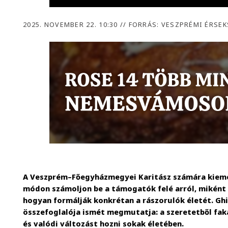
2025. NOVEMBER 22. 10:30
//
FORRÁS: VESZPRÉMI ÉRSEK
A Veszprém–Főegyházmegyei Karitász számára kieme
módon számoljon be a támogatók felé arról, miként
hogyan formálják konkrétan a rászorulók életét. Gh
összefoglalója ismét megmutatja: a szeretetből fa
és valódi változást hozni sokak életében.