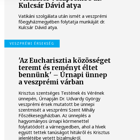
Kulcsár Dávid atya
Vatikáni szolgálata után ismét a veszprémi
főegyházmegyében folytatja munkáját dr.
Kulcsár Dávid atya.
VESZPRÉMI ÉRSEKSÉG
'Az Eucharisztia közösséget
teremt és reményt éltet
bennünk' – Úrnapi ünnep
a veszprémi várban
Krisztus szentséges Testének és Vérének
ünnepén, Úrnapján Dr. Udvardy György
veszprémi érsek mutatott be ünnepi
szentmisét a veszprémi Szent Mihály
Főszékesegyházban. Az ünneplés a
hagyományos úrnapi körmenettel
folytatódott a várnegyedben, ahol a hívek
együtt tettek tanúságot hitükről és Krisztus
jelenlétébe vetett bizalmukról.