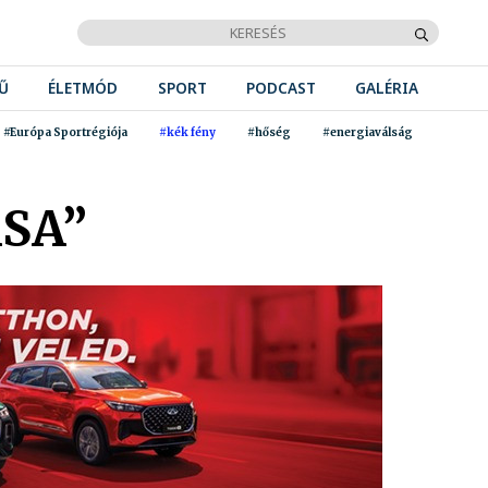
Ű
ÉLETMÓD
SPORT
PODCAST
GALÉRIA
#Európa Sportrégiója
#kék fény
#hőség
#energiaválság
SA”