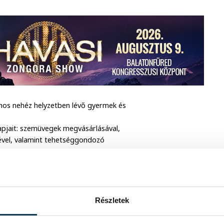
os nehéz helyzetben lévő gyermek és
pjait: szemüvegek megvásárlásával,
ésével, valamint tehetséggondozó
yermekruhák beszerzésével tudtak
élelmiszercsomaggal vagy közüzemi
kat ne kapcsolják ki a családok
Részletek
biztonságos fűtés lehetőségét egy