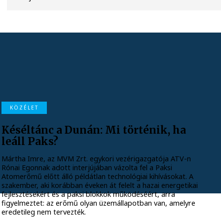
KÖZÉLET
Késéltánc a Dunán: Mi történik, ha
leáll Paks?
Mártha Imre, az MVM Zrt. egykori vezérigazgatója ATV-n
Rónai Egonnak adott interjújában vázolta fel a Paksi
Atomerőmű előtt álló példátlan technológiai kihívásokat. A
szakember, aki korábban éveken át felelt a hazai energetikai
fejlesztésekért és a paksi blokkok működéséért, arra
figyelmeztet: az erőmű olyan üzemállapotban van, amelyre
eredetileg nem tervezték.