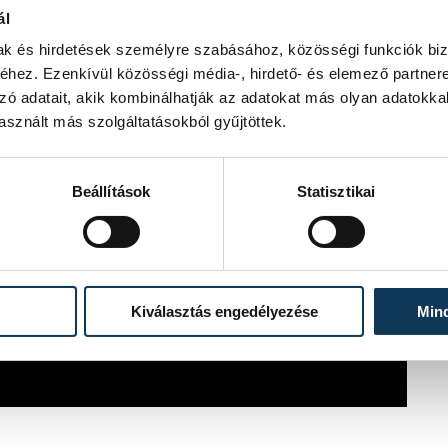
ál
mak és hirdetések személyre szabásához, közösségi funkciók biz
 ez reményt és esélyt adott az
hez. Ezenkívül közösségi média-, hirdető- és elemező partner
se munkánkat, hiszen együtt sokkal
zó adatait, akik kombinálhatják az adatokat más olyan adatokka
ása!”
sznált más szolgáltatásokból gyűjtöttek.
sak közös erőfeszítésének
Beállítások
Statisztikai
ordul, Krisztus szeretetét
Kiválasztás engedélyezése
Min