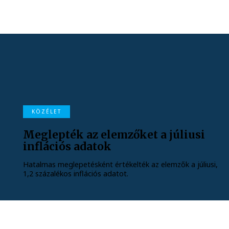
KÖZÉLET
Meglepték az elemzőket a júliusi
inflációs adatok
Hatalmas meglepetésként értékelték az elemzők a júliusi,
1,2 százalékos inflációs adatot.