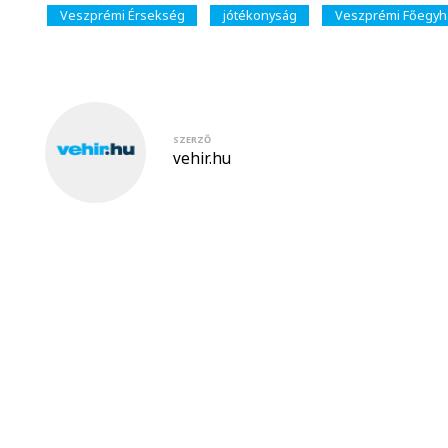
Veszprémi Érsekség
jótékonyság
Veszprémi Főegy
SZERZŐ
vehir.hu