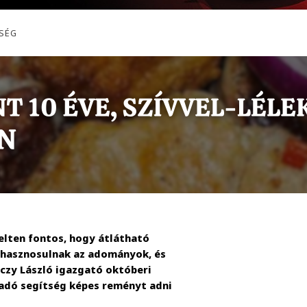
SÉG
lten fontos, hogy átlátható
 hasznosulnak az adományok, és
iczy László igazgató októberi
kadó segítség képes reményt adni