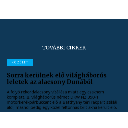
TOVÁBBI CIKKEK
KÖZÉLET
Sorra kerülnek elő világháborús
leletek az alacsony Dunából
A folyó rekordalacsony vízállása miatt egy csaknem
komplett, II. világháborús német DKW NZ 350-1
motorkerékpárbukkant elő a Batthyány téri rakpart sziklái
alól, máshol pedig egy közel féltonnás brit akna került elő.