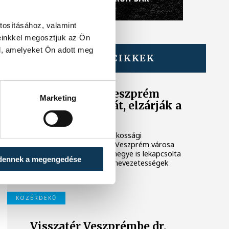
tosításához, valamint
einkkel megosztjuk az Ön
l, amelyeket Ön adott meg
TOVÁBBI CIKKEK
ENERGIAVÁLSÁG
Lekapcsolják Veszprém
Marketing
díszkivilágítását, elzárják a
szökőkutakat
A kormány energiatakarékossági
felhívásához csatlakozva Veszprém városa
és Veszprémi Főegyházmegye is lekapcsolta
dennek a megengedése
a veszprémi épületek és nevezetességek
díszkivilágítását.
KÖZÉRDEKŰ
Visszatér Veszprémbe dr.