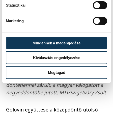
Statisztikai
Marketing
A magyar csapat tagjai a német-holland
Mindennek a megengedése
közös rendezésű női kézilabda-
világbajnokság középdöntőjének 2.
Kiválasztás engedélyezése
fordulójában játszott Japán - Magyarország
mérkőzés után Rotterdamban 2025.
Megtagad
december 5-én. A találkozó 26-26-os
döntetlennel zárult, a magyar válogatott a
negyeddöntőbe jutott. MTI/Szigetváry Zsolt
Golovin együttese a középdöntő utolsó