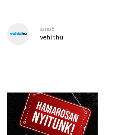
SZERZŐ
vehir.hu