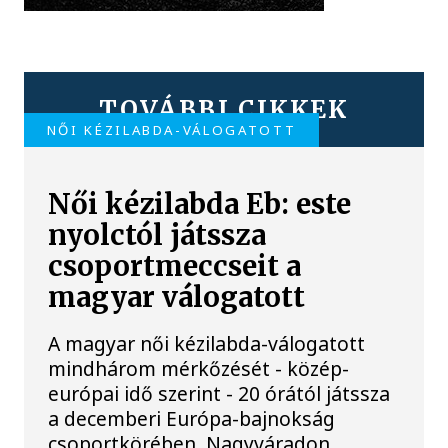
TOVÁBBI CIKKEK
NŐI KÉZILABDA-VÁLOGATOTT
Női kézilabda Eb: este
nyolctól játssza
csoportmeccseit a
magyar válogatott
A magyar női kézilabda-válogatott
mindhárom mérkőzését - közép-
európai idő szerint - 20 órától játssza
a decemberi Európa-bajnokság
csoportkörében, Nagyváradon.