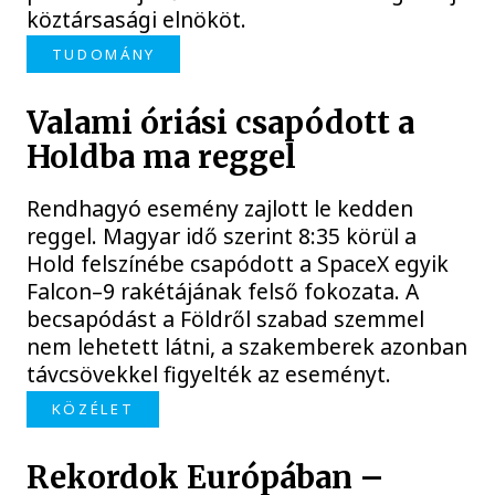
köztársasági elnököt.
TUDOMÁNY
Valami óriási csapódott a
Holdba ma reggel
Rendhagyó esemény zajlott le kedden
reggel. Magyar idő szerint 8:35 körül a
Hold felszínébe csapódott a SpaceX egyik
Falcon–9 rakétájának felső fokozata. A
becsapódást a Földről szabad szemmel
nem lehetett látni, a szakemberek azonban
távcsövekkel figyelték az eseményt.
KÖZÉLET
Rekordok Európában –