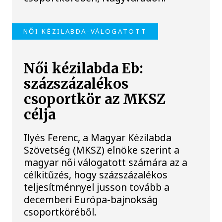
NŐI KÉZILABDA-VÁLOGATOTT
Női kézilabda Eb:
százszázalékos
csoportkör az MKSZ
célja
Ilyés Ferenc, a Magyar Kézilabda
Szövetség (MKSZ) elnöke szerint a
magyar női válogatott számára az a
célkitűzés, hogy százszázalékos
teljesítménnyel jusson tovább a
decemberi Európa-bajnokság
csoportköréből.