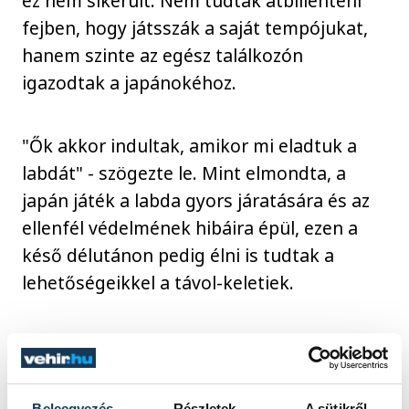
ez nem sikerült. Nem tudták átbillenteni
fejben, hogy játsszák a saját tempójukat,
hanem szinte az egész találkozón
igazodtak a japánokéhoz.
"Ők akkor indultak, amikor mi eladtuk a
labdát" - szögezte le. Mint elmondta, a
japán játék a labda gyors járatására és az
ellenfél védelmének hibáira épül, ezen a
késő délutánon pedig élni is tudtak a
lehetőségeikkel a távol-keletiek.
"A szívünk a helyén volt, ennek
köszönhető, hogy bejutottunk a legjobb
nyolcba" - mutatott rá a pontszerzés
Beleegyezés
Részletek
A sütikről