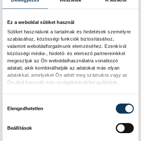
kulcsára.
Ez a weboldal sütiket használ
Kitért arra is, hogy az Európa-bajnoki
Sütiket használunk a tartalmak és hirdetések személyre
bronzérmes csapathoz képest kilenc új
szabásához, közösségi funkciók biztosításához,
játékos is van a keretben, akiknek bele kell
valamint weboldalforgalmunk elemzéséhez. Ezenkívül
közösségi média-, hirdető- és elemező partnereinkkel
szokniuk a világversenyek hangulatába, a
megosztjuk az Ön weboldalhasználatra vonatkozó
kiélezett, döntetlenkörüli állásokba,
adatait, akik kombinálhatják az adatokat más olyan
márpedig ez rutin nélkül nehéz, erről
adatokkal, amelyeket Ön adott meg számukra vagy az
Ön által használt más szolgáltatásokból gyűjtöttek.
nyertek most fontos tapasztalatot.
Hozzájárulás kiválasztása
Elengedhetetlen
Beállítások