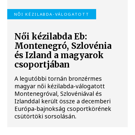
NŐI KÉZILABDA-VÁLOGATOTT
Női kézilabda Eb:
Montenegró, Szlovénia
és Izland a magyarok
csoportjában
A legutóbbi tornán bronzérmes
magyar női kézilabda-válogatott
Montenegróval, Szlovéniával és
Izlanddal került össze a decemberi
Európa-bajnokság csoportkörének
csütörtöki sorsolásán.