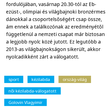
fordulójában, vasárnap 20.30-tól az Eb-
ezüst-, olimpiai és világbajnoki bronzérmes
dánokkal a csoportelsőségért csap össze,
ám ennek a találkozónak az eredményétől
függetlenül a nemzeti csapat már biztosan
a legjobb nyolc közé jutott. Ez legutóbb a
2013-as világbajnokságon sikerült, akkor
nyolcadikként zárt a válogatott.
sport
kézilabda
ország-világ
női kézilabda-válogatott
Golovin Vlagyimir