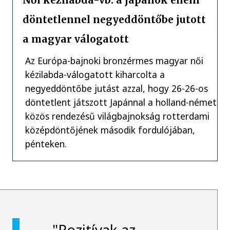
Női kézilabda-vb: a japánok elleni
döntetlennel negyeddöntőbe jutott
a magyar válogatott
Az Európa-bajnoki bronzérmes magyar női
kézilabda-válogatott kiharcolta a
negyeddöntőbe jutást azzal, hogy 26-26-os
döntetlent játszott Japánnal a holland-német
közös rendezésű világbajnokság rotterdami
középdöntőjének második fordulójában,
pénteken.
"Pozitívak az