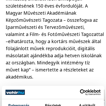
születésének 150 éves évfordulóját. A
Magyar Művészeti Akadémiának
Képzőművészeti Tagozata – összefogva az
Iparművészeti és Tervezőművészeti,
valamint a Film- és Fotóművészeti Tagozattal
–elhatározta, hogy a kortárs művészek által
fölajánlott művek reprodukcióit, digitális
másolatait ajándékba adja hetven iskolának
az országban. Mindegyik intézmény tíz
művet kap” – ismertette a részleteket az
akadémikus.
Beleegyezés
Részletek
A sütikről