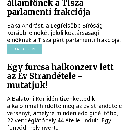
államfőnek a Tisza
parlamenti frakciója
Baka Andrást, a Legfelsőbb Bíróság
korábbi elnökét jelöli köztársasági
elnöknek a Tisza párt parlamenti frakciója.
BALATON
Egy furcsa halkonzerv lett
az Év Strandétele -
mutatjuk!
A Balatoni Kör idén tizenkettedik
alkalommal hirdette meg az év strandétele
versenyt, amelyre minden eddiginél több,
22 vendéglátóhely 44 étellel indult. Egy
fonyódi hely nyert...