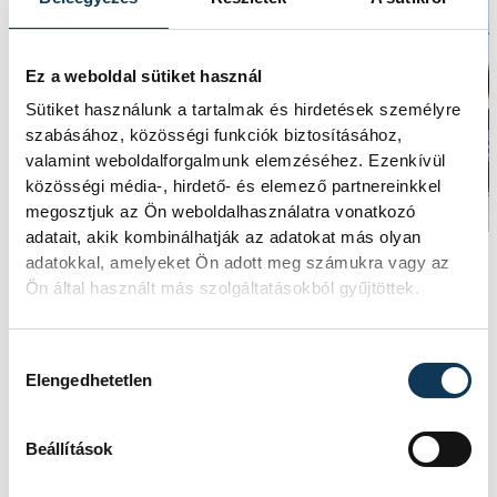
Ez a weboldal sütiket használ
Sütiket használunk a tartalmak és hirdetések személyre
szabásához, közösségi funkciók biztosításához,
valamint weboldalforgalmunk elemzéséhez. Ezenkívül
közösségi média-, hirdető- és elemező partnereinkkel
megosztjuk az Ön weboldalhasználatra vonatkozó
adatait, akik kombinálhatják az adatokat más olyan
adatokkal, amelyeket Ön adott meg számukra vagy az
A Salföldön élő Somogyi Győző Kossuth-díjas
Ön által használt más szolgáltatásokból gyűjtöttek.
grafikus, festőművész, a nemzet művésze, az
MMA rendes tagja egy, a művészet kapcsán
Hozzájárulás kiválasztása
Elengedhetetlen
ritkán emlegetett, de annál lényegesebb
összefüggésre hívta fel a fiatalok és tanáraik
Beállítások
figyelmét: „Amellett, hogy a diákok
csodálatos alkotásokat hoznak létre, a