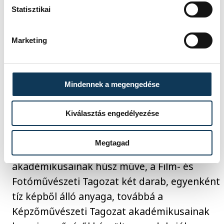
Statisztikai
magabiztos döntés képességét is
elsajátítják. Mert a művész, ha egyszer
felteszi a papírra vagy a vászonra „azt a kék
Marketing
színt”, az végleges döntést jelent. Ez a
döntésképesség és magabiztosság az élet
Mindennek a megengedése
minden területén segít és elkísér.”
Kiválasztás engedélyezése
Az MMA által elindított művészeti
programban az MMA Iparművészeti és
Megtagad
Tervezőművészeti Tagozata
akadémikusainak húsz műve, a Film- és
Fotóművészeti Tagozat két darab, egyenként
tíz képből álló anyaga, továbbá a
Képzőművészeti Tagozat akadémikusainak