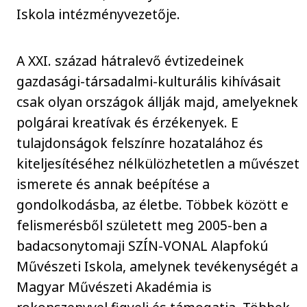
Iskola intézményvezetője.
A XXI. század hátralevő évtizedeinek
gazdasági-társadalmi-kulturális kihívásait
csak olyan országok állják majd, amelyeknek
polgárai kreatívak és érzékenyek. E
tulajdonságok felszínre hozatalához és
kiteljesítéséhez nélkülözhetetlen a művészet
ismerete és annak beépítése a
gondolkodásba, az életbe. Többek között e
felismerésből született meg 2005-ben a
badacsonytomaji SZÍN-VONAL Alapfokú
Művészeti Iskola, amelynek tevékenységét a
Magyar Művészeti Akadémia is