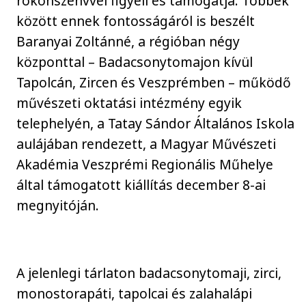
rokonszenvvel figyeli és támogatja. Többek
között ennek fontosságáról is beszélt
Baranyai Zoltánné, a régióban négy
központtal – Badacsonytomajon kívül
Tapolcán, Zircen és Veszprémben – működő
művészeti oktatási intézmény egyik
telephelyén, a Tatay Sándor Általános Iskola
aulájában rendezett, a Magyar Művészeti
Akadémia Veszprémi Regionális Műhelye
által támogatott kiállítás december 8-ai
megnyitóján.
A jelenlegi tárlaton badacsonytomaji, zirci,
monostorapáti, tapolcai és zalahalápi