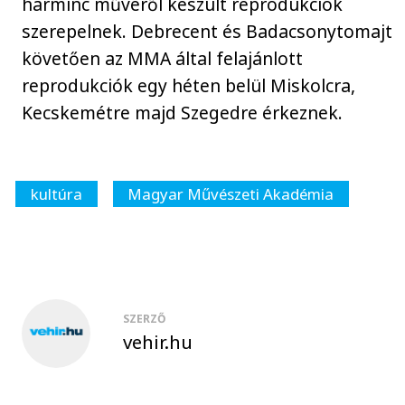
harminc művéről készült reprodukciók
szerepelnek. Debrecent és Badacsonytomajt
követően az MMA által felajánlott
reprodukciók egy héten belül Miskolcra,
Kecskemétre majd Szegedre érkeznek.
kultúra
Magyar Művészeti Akadémia
SZERZŐ
vehir.hu