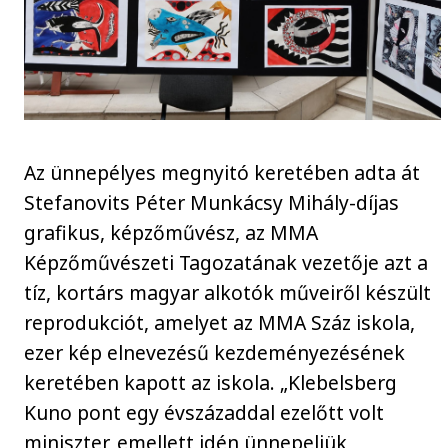
Az ünnepélyes megnyitó keretében adta át
Stefanovits Péter Munkácsy Mihály-díjas
grafikus, képzőművész, az MMA
Képzőművészeti Tagozatának vezetője azt a
tíz, kortárs magyar alkotók műveiről készült
reprodukciót, amelyet az MMA Száz iskola,
ezer kép elnevezésű kezdeményezésének
keretében kapott az iskola. „Klebelsberg
Kuno pont egy évszázaddal ezelőtt volt
miniszter, emellett idén ünnepeljük