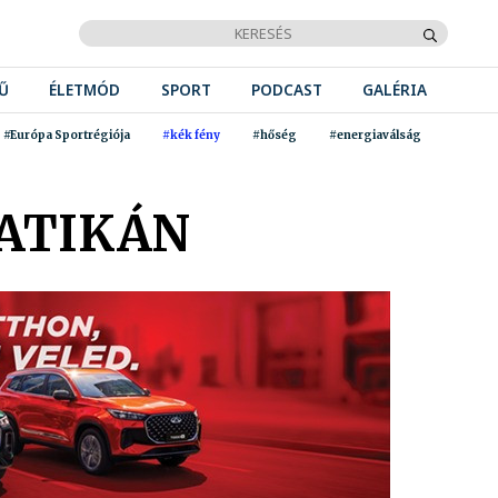
Ű
ÉLETMÓD
SPORT
PODCAST
GALÉRIA
#Európa Sportrégiója
#kék fény
#hőség
#energiaválság
VATIKÁN