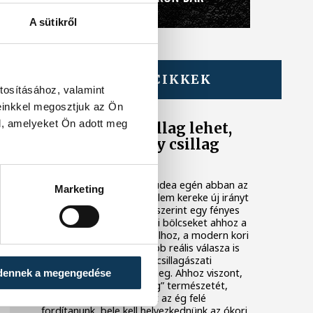
A sütikről
TOVÁBBI CIKKEK
tosításához, valamint
KARÁCSONY
einkkel megosztjuk az Ön
l, amelyeket Ön adott meg
A betlehemi csillag lehet,
hogy nem is egy csillag
volt
Vajon mi ragyoghatott Júdea egén abban az
Marketing
időben, amikor a történelem kereke új irányt
vett? Máté evangéliuma szerint egy fényes
csillag vezette a napkeleti bölcseket ahhoz a
bizonyos betlehemi jászolhoz, a modern kori
tudománynak viszont több reális válasza is
van arra, hogy ez milyen csillagászati
jelenségnek felelhetett meg. Ahhoz viszont,
dennek a megengedése
hogy megértsük a „csillag” természetét,
nem elég a távcsöveinket az ég felé
fordítanunk, bele kell helyezkednünk az ókori