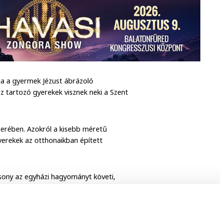
ja a gyermek Jézust ábrázoló
 tartozó gyerekek visznek neki a Szent
erében. Azokról a kisebb méretű
yerekek az otthonaikban épített
sony az egyházi hagyományt követi,
is találgatás kíséri az ünnepi
oz igazítja.