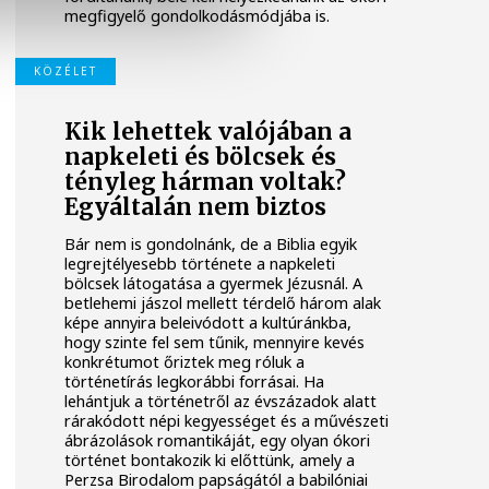
megfigyelő gondolkodásmódjába is.
KÖZÉLET
Kik lehettek valójában a
napkeleti és bölcsek és
tényleg hárman voltak?
Egyáltalán nem biztos
Bár nem is gondolnánk, de a Biblia egyik
legrejtélyesebb története a napkeleti
bölcsek látogatása a gyermek Jézusnál. A
betlehemi jászol mellett térdelő három alak
képe annyira beleivódott a kultúránkba,
hogy szinte fel sem tűnik, mennyire kevés
konkrétumot őriztek meg róluk a
történetírás legkorábbi forrásai. Ha
lehántjuk a történetről az évszázadok alatt
rárakódott népi kegyességet és a művészeti
ábrázolások romantikáját, egy olyan ókori
történet bontakozik ki előttünk, amely a
Perzsa Birodalom papságától a babilóniai