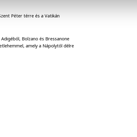
zent Péter térre és a Vatikán
to Adigéból, Bolzano és Bressanone
etlehemmel, amely a Nápolytól délre