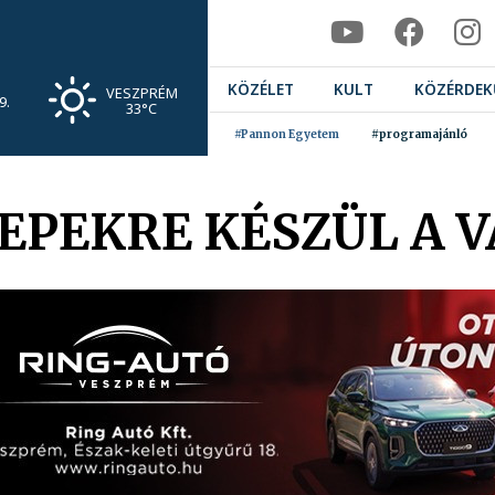
KÖZÉLET
KULT
KÖZÉRDEK
VESZPRÉM
9.
33°C
#Pannon Egyetem
#programajánló
EPEKRE KÉSZÜL A 