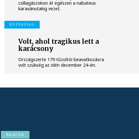
csillagászokon át egészen a nabateus
karavánutakig vezet.
KÖZÉRDEKŰ
Volt, ahol tragikus lett a
karácsony
Országszerte 179 tűzoltói beavatkozásra
volt szükség az idén december 24-én.
BALATON