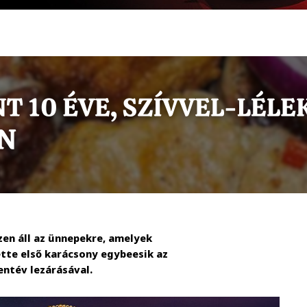
en áll az ünnepekre, amelyek
ette első karácsony egybeesik az
entév lezárásával.