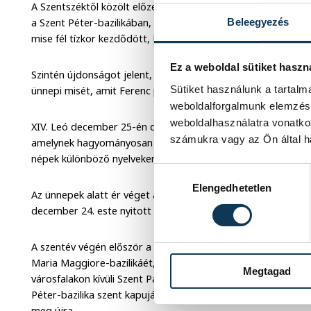
A Szentszéktől közölt előzetes program szerint a pápa dece
Beleegyezés
a Szent Péter-bazilikában, ami újdonságnak számít, mivel XV
mise fél tízkor kezdődött, Ferenc pápa pedig 2020-tól este fé
Ez a weboldal sütiket haszn
Szintén újdonságot jelent, hogy XIV. Leó pápa december 25-
Sütiket használunk a tartal
ünnepi misét, amit Ferenc pápa nem tartott meg idős kora 
weboldalforgalmunk elemzésé
weboldalhasználatra vonatko
XIV. Leó december 25-én délben a bazilika központi lodzsájá
számukra vagy az Ön által ha
amelynek hagyományosan a béke a témája. Egyelőre nem tudni
népek különböző nyelveken felolvasott köszöntését, amit Fer
Hozzájárulás kiválasztása
Elengedhetetlen
Az ünnepek alatt ér véget a reménynek szentelt jubileumi sz
december 24. este nyitott meg a Szent Péter-bazilika szent 
A szentév végén először a római pápai bazilikák szent kapui
Maria Maggiore-bazilikáét, december 27-én a lateráni Szent
Megtagad
városfalakon kívüli Szent Pál-bazilikáét. Végül XIV. Leó pápa 
Péter-bazilika szent kapuját csukja be, amelyet a legközele
meg újra.