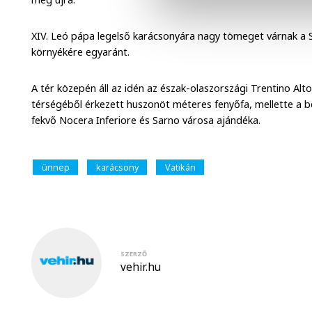
XIV. Leó pápa legelső karácsonyára nagy tömeget várnak a S
környékére egyaránt.
A tér közepén áll az idén az észak-olaszországi Trentino Al
térségéből érkezett huszonöt méteres fenyőfa, mellette a b
fekvő Nocera Inferiore és Sarno városa ajándéka.
ünnep
karácsony
Vatikán
SZERZŐ
vehir.hu