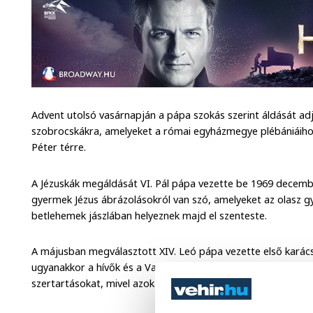
Advent utolsó vasárnapján a pápa szokás szerint áldását ad
szobrocskákra, amelyeket a római egyházmegye plébániáihoz
Péter térre.
A Jézuskák megáldását VI. Pál pápa vezette be 1969 decemb
gyermek Jézus ábrázolásokról van szó, amelyeket az olasz g
betlehemek jászlában helyeznek majd el szenteste.
A májusban megválasztott XIV. Leó pápa vezette első karác
ugyanakkor a hívők és a Vatikánban akkreditált sajtó részéről 
szertartásokat, mivel azokat minden egyházfő saját arculatáh