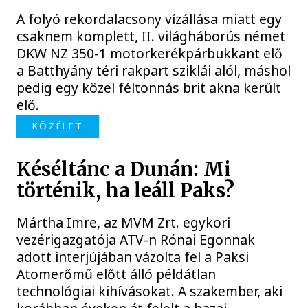
A folyó rekordalacsony vízállása miatt egy
csaknem komplett, II. világháborús német
DKW NZ 350-1 motorkerékpárbukkant elő
a Batthyány téri rakpart sziklái alól, máshol
pedig egy közel féltonnás brit akna került
elő.
KÖZÉLET
Késéltánc a Dunán: Mi
történik, ha leáll Paks?
Mártha Imre, az MVM Zrt. egykori
vezérigazgatója ATV-n Rónai Egonnak
adott interjújában vázolta fel a Paksi
Atomerőmű előtt álló példátlan
technológiai kihívásokat. A szakember, aki