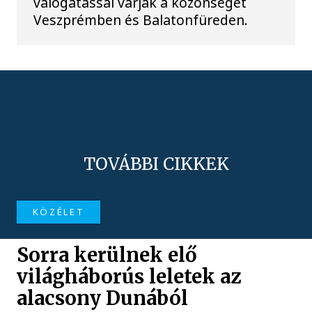
válogatással várják a közönséget
Veszprémben és Balatonfüreden.
TOVÁBBI CIKKEK
KÖZÉLET
Sorra kerülnek elő
világháborús leletek az
alacsony Dunából