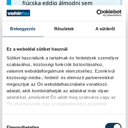
fiúcska eddig álmodni sem
mert:
meghívást kapott New
Yorkba
, hogy
vendégművészként
Beleegyezés
Részletek
A sütikről
csatlakozzon a
Piéce
d'Occasion
különleges
Ez a weboldal sütiket használ
produkcióhoz, a Youth America
Sütiket használunk a tartalmak és hirdetések személyre
Grand Prix 2026 áprilisában
szabásához, közösségi funkciók biztosításához,
New Yorkban megrendezésre
valamint weboldalforgalmunk elemzéséhez. Ezenkívül
közösségi média-, hirdető- és elemező partnereinkkel
kerülő gáláján a David H. Koch
megosztjuk az Ön weboldalhasználatra vonatkozó
Theaterben, a Lincoln
adatait, akik kombinálhatják az adatokat más olyan
Centerben. Ez a meghívás a
adatokkal, amelyeket Ön adott meg számukra vagy az
Ön által használt más szolgáltatásokból gyűjtöttek.
barcelonai Youth America Grand
Prix elődöntőn elért kivételes
teljesítménye elismeréseként
Hozzájárulás kiválasztása
Elengedhetetlen