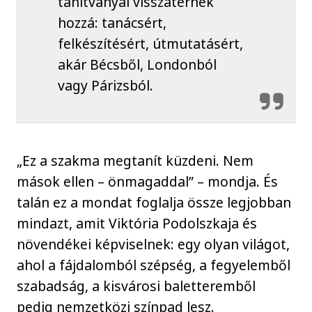
tanítványai visszatérnek
hozzá: tanácsért,
felkészítésért, útmutatásért,
akár Bécsből, Londonból
vagy Párizsból.
„Ez a szakma megtanít küzdeni. Nem
mások ellen – önmagaddal” – mondja. És
talán ez a mondat foglalja össze legjobban
mindazt, amit Viktória Podolszkaja és
növendékei képviselnek: egy olyan világot,
ahol a fájdalomból szépség, a fegyelemből
szabadság, a kisvárosi baletteremből
pedig nemzetközi színpad lesz.