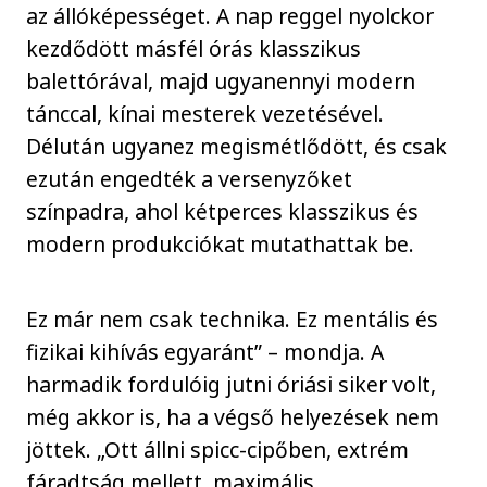
az állóképességet. A nap reggel nyolckor
kezdődött másfél órás klasszikus
balettórával, majd ugyanennyi modern
tánccal, kínai mesterek vezetésével.
Délután ugyanez megismétlődött, és csak
ezután engedték a versenyzőket
színpadra, ahol kétperces klasszikus és
modern produkciókat mutathattak be.
Ez már nem csak technika. Ez mentális és
fizikai kihívás egyaránt” – mondja. A
harmadik fordulóig jutni óriási siker volt,
még akkor is, ha a végső helyezések nem
jöttek. „Ott állni spicc-cipőben, extrém
fáradtság mellett, maximális