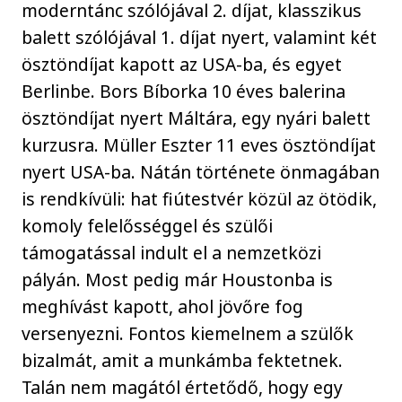
moderntánc szólójával 2. díjat, klasszikus
balett szólójával 1. díjat nyert, valamint két
ösztöndíjat kapott az USA-ba, és egyet
Berlinbe. Bors Bíborka 10 éves balerina
ösztöndíjat nyert Máltára, egy nyári balett
kurzusra. Müller Eszter 11 eves ösztöndíjat
nyert USA-ba. Nátán története önmagában
is rendkívüli: hat fiútestvér közül az ötödik,
komoly felelősséggel és szülői
támogatással indult el a nemzetközi
pályán. Most pedig már Houstonba is
meghívást kapott, ahol jövőre fog
versenyezni. Fontos kiemelnem a szülők
bizalmát, amit a munkámba fektetnek.
Talán nem magától értetődő, hogy egy