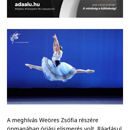
A meghívás Weöres Zsófia részére
önmagában óriási elismerés volt. Ráadásul