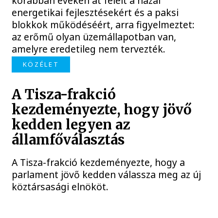
korábban éveken át felelt a hazai
energetikai fejlesztésekért és a paksi
blokkok működéséért, arra figyelmeztet:
az erőmű olyan üzemállapotban van,
amelyre eredetileg nem tervezték.
KÖZÉLET
A Tisza-frakció
kezdeményezte, hogy jövő
kedden legyen az
államfőválasztás
A Tisza-frakció kezdeményezte, hogy a
parlament jövő kedden válassza meg az új
köztársasági elnököt.