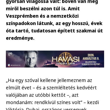
gyorsan világossá vált: bőven van még
miről beszélni azon túl is. Amit
Veszprémben és a nemzetközi
színpadokon látunk, az egy hosszú, évek
óta tartó, tudatosan épített szakmai út
eredménye.
„Ha egy szóval kellene jellemeznem az
elmúlt évet – és a szemléltetés kedvéért
valójában az utóbbi kettőt –, azt
mondanám: rendkívül színes volt” – kezdi
Viktória. Dubaj, országos versenyek