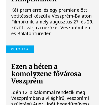
Két premierrel és egy premier előtti
vetítéssel készül a Veszprém-Balaton
Filmpiknik, amely augusztus 27. és 29.
között várja a nézőket Veszprémben
és Balatonfüreden.
KULTÚRA
Ezen a héten a
komolyzene fővárosa
Veszprém
Idén 12. alkalommal rendezik meg
Veszprémben a világhírű, veszprémi
születésű Auer Lipót hegedűművész