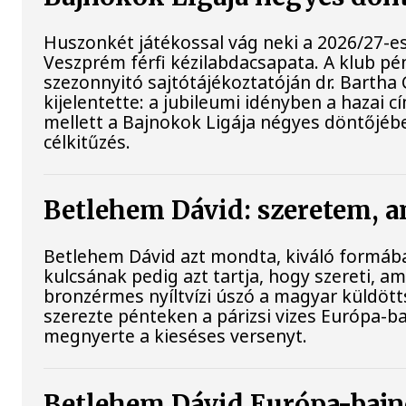
Huszonkét játékossal vág neki a 2026/27-e
Veszprém férfi kézilabdacsapata. A klub pé
szezonnyitó sajtótájékoztatóján dr. Bartha
kijelentette: a jubileumi idényben a hazai 
mellett a Bajnokok Ligája négyes döntőjébe
célkitűzés.
Betlehem Dávid: szeretem, a
Betlehem Dávid azt mondta, kiváló formába
kulcsának pedig azt tartja, hogy szereti, ami
bronzérmes nyíltvízi úszó a magyar küldöt
szerezte pénteken a párizsi vizes Európa-b
megnyerte a kieséses versenyt.
Betlehem Dávid Európa-bajn