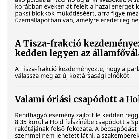
korábban éveken át felelt a hazai energetik
paksi blokkok működéséért, arra figyelmez
üzemállapotban van, amelyre eredetileg ne
A Tisza-frakció kezdeményez
kedden legyen az államfővál
A Tisza-frakció kezdeményezte, hogy a par
válassza meg az új köztársasági elnököt.
Valami óriási csapódott a H
Rendhagyó esemény zajlott le kedden regge
8:35 körül a Hold felszínébe csapódott a S
rakétájának felső fokozata. A becsapódást 
szemmel nem lehetett látni, a szakembere