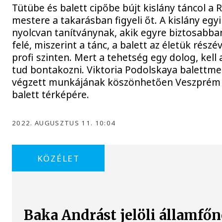
Tütübe és balett cipőbe bújt kislány táncol a 
mestere a takarásban figyeli őt. A kislány eg
nyolcvan tanítványnak, akik egyre biztosabba
felé, miszerint a tánc, a balett az életük részé
profi szinten. Mert a tehetség egy dolog, kell 
tud bontakozni. Viktoria Podolskaya balettme
végzett munkájának köszönhetően Veszprém e
balett térképére.
2022. AUGUSZTUS 11. 10:04
KÖZÉLET
Baka Andrást jelöli államfőn