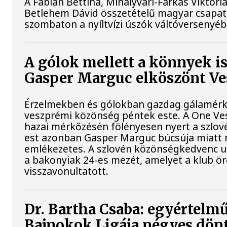
A Fábián Bettina, Mihályvári-Farkas Viktória
Betlehem Dávid összetételű magyar csapat
szombaton a nyíltvízi úszók váltóversenyéb
A gólok mellett a könnyek i
Gasper Marguc elköszönt V
Érzelmekben és gólokban gazdag gálamérkő
veszprémi közönség péntek este. A One Ve
hazai mérkőzésén fölényesen nyert a szlovén
est azonban Gasper Marguc búcsúja miatt
emlékezetes. A szlovén közönségkedvenc ut
a bakonyiak 24-es mezét, amelyet a klub ö
visszavonultatott.
Dr. Bartha Csaba: egyértelmű
Bajnokok Ligája négyes dön