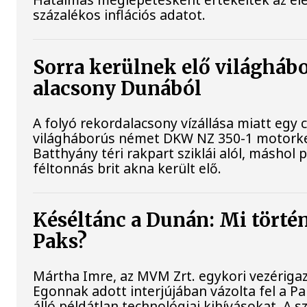
százalékos inflációs adatot.
Sorra kerülnek elő világhábo
alacsony Dunából
A folyó rekordalacsony vízállása miatt egy 
világháborús német DKW NZ 350-1 motorke
Batthyány téri rakpart sziklái alól, máshol 
féltonnás brit akna került elő.
Késéltánc a Dunán: Mi történi
Paks?
Mártha Imre, az MVM Zrt. egykori vezériga
Egonnak adott interjújában vázolta fel a P
álló példátlan technológiai kihívásokat. A s