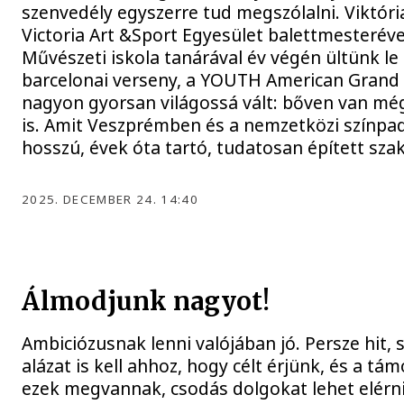
szenvedély egyszerre tud megszólalni. Viktóri
Victoria Art &Sport Egyesület balettmesteréve
Művészeti iskola tanárával év végén ültünk le 
barcelonai verseny, a YOUTH American Grand 
nagyon gyorsan világossá vált: bőven van még
is. Amit Veszprémben és a nemzetközi színpa
hosszú, évek óta tartó, tudatosan épített sz
2025. DECEMBER 24. 14:40
Álmodjunk nagyot!
Ambiciózusnak lenni valójában jó. Persze hit, 
alázat is kell ahhoz, hogy célt érjünk, és a t
ezek megvannak, csodás dolgokat lehet elérni.