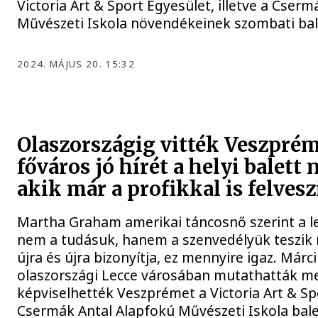
Victoria Art & Sport Egyesület, illetve a Cser
Művészeti Iskola növendékeinek szombati balet
2024. MÁJUS 20. 15:32
Olaszországig vitték Veszprém
főváros jó hírét a helyi balet
akik már a profikkal is felvesz
Martha Graham amerikai táncosnő szerint a 
nem a tudásuk, hanem a szenvedélyük teszik n
újra és újra bizonyítja, ez mennyire igaz. Márc
olaszországi Lecce városában mutathatták m
képviselhették Veszprémet a Victoria Art & Spo
Csermák Antal Alapfokú Művészeti Iskola baler