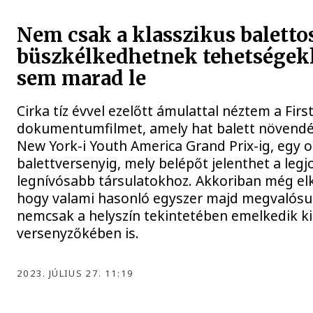
Nem csak a klasszikus baletto
büszkélkedhetnek tehetségek
sem marad le
Cirka tíz évvel ezelőtt ámulattal néztem a Firs
dokumentumfilmet, amely hat balett növendék
New York-i Youth America Grand Prix-ig, egy 
balettversenyig, mely belépőt jelenthet a legj
legnívósabb társulatokhoz. Akkoriban még el
hogy valami hasonló egyszer majd megvalósul
nemcsak a helyszín tekintetében emelkedik ki
versenyzőkében is.
2023. JÚLIUS 27. 11:19