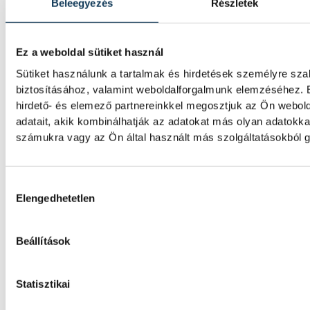
Beleegyezés
Részletek
A Ferencváros egygólos vere
szenvedett a Real Madridtól
Ez a weboldal sütiket használ
A Ferencvárosi TC labdarúgócsapata 2-1-re
Sütiket használunk a tartalmak és hirdetések személyre sz
Real Madridtól barátságos mérkőzésen a 
biztosításához, valamint weboldalforgalmunk elemzéséhez. 
hirdető- és elemező partnereinkkel megosztjuk az Ön webol
adatait, akik kombinálhatják az adatokat más olyan adatokk
A korai piros lap megpecséte
számukra vagy az Ön által használt más szolgáltatásokból g
Veszprém sorsát
Hozzájárulás kiválasztása
A veszprémi labdarúgócsapat 6–0-ra kikapo
Elengedhetetlen
Dorog vendégeként az NB III északnyugati 
fordulójában. A bakonyiak a 2. perctől em
játszottak.
Beállítások
Statisztikai
A Real Madrid képviselői m