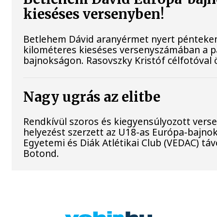
kieséses versenyben!
Betlehem Dávid aranyérmet nyert pénteken a
kilométeres kieséses versenyszámában a pá
bajnokságon. Rasovszky Kristóf célfotóval ö
Nagy ugrás az elitbe
Rendkívül szoros és kiegyensúlyozott vers
helyezést szerzett az U18-as Európa-bajn
Egyetemi és Diák Atlétikai Club (VEDAC) tá
Botond.