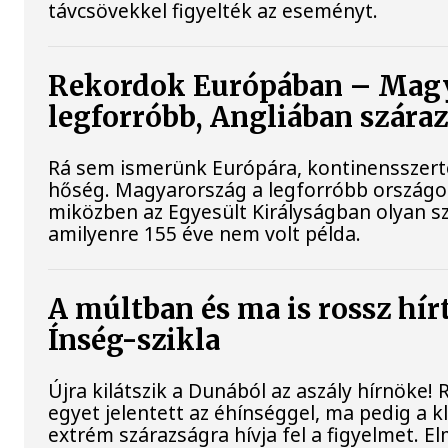
távcsövekkel figyelték az eseményt.
Rekordok Európában – Magy
legforróbb, Angliában szára
Rá sem ismerünk Európára, kontinensszert
hőség. Magyarország a legforróbb országok
miközben az Egyesült Királyságban olyan sz
amilyenre 155 éve nem volt példa.
A múltban és ma is rossz hír
Ínség-szikla
Újra kilátszik a Dunából az aszály hírnöke!
egyet jelentett az éhínséggel, ma pedig a 
extrém szárazságra hívja fel a figyelmet. El