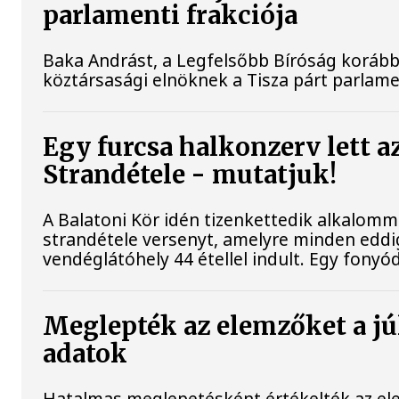
parlamenti frakciója
Baka Andrást, a Legfelsőbb Bíróság korábbi 
köztársasági elnöknek a Tisza párt parlamen
Egy furcsa halkonzerv lett a
Strandétele - mutatjuk!
A Balatoni Kör idén tizenkettedik alkalomm
strandétele versenyt, amelyre minden eddig
vendéglátóhely 44 étellel indult. Egy fonyódi
Meglepték az elemzőket a júl
adatok
Hatalmas meglepetésként értékelték az elem