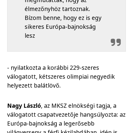
élmezőnyhöz tartoznak.
Bízom benne, hogy ez is egy
sikeres Európa-bajnokság
lesz
- nyilatkozta a korábbi 229-szeres
válogatott, kétszeres olimpiai negyedik
helyezett balátlövő.
Nagy László
, az MKSZ elnökségi tagja, a
válogatott csapatvezetője hangsúlyozta: az
Európa-bajnokság a legerősebb
világverseny a férfi kézilabdában, idén is