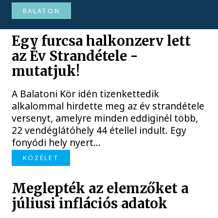
BALATON
Egy furcsa halkonzerv lett
az Év Strandétele -
mutatjuk!
A Balatoni Kör idén tizenkettedik
alkalommal hirdette meg az év strandétele
versenyt, amelyre minden eddiginél több,
22 vendéglátóhely 44 étellel indult. Egy
fonyódi hely nyert...
KÖZÉLET
Meglepték az elemzőket a
júliusi inflációs adatok