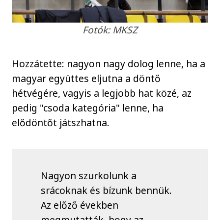
Fotók: MKSZ
Hozzátette: nagyon nagy dolog lenne, ha a
magyar együttes eljutna a döntő
hétvégére, vagyis a legjobb hat közé, az
pedig "csoda kategória" lenne, ha
elődöntőt játszhatna.
Nagyon szurkolunk a
srácoknak és bízunk bennük.
Az előző években
megmutatták, hogy az