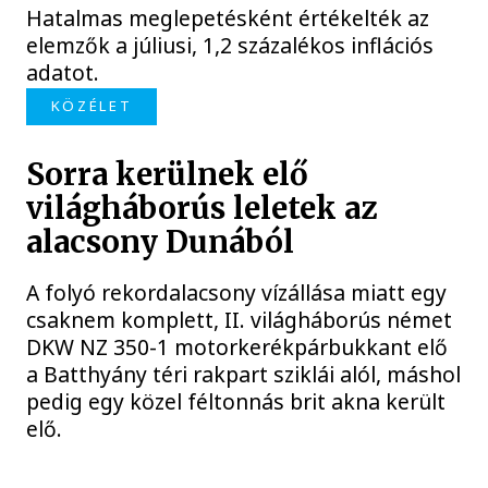
Hatalmas meglepetésként értékelték az
elemzők a júliusi, 1,2 százalékos inflációs
adatot.
KÖZÉLET
Sorra kerülnek elő
világháborús leletek az
alacsony Dunából
A folyó rekordalacsony vízállása miatt egy
csaknem komplett, II. világháborús német
DKW NZ 350-1 motorkerékpárbukkant elő
a Batthyány téri rakpart sziklái alól, máshol
pedig egy közel féltonnás brit akna került
elő.