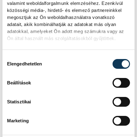
valamint weboldalforgalmunk elemzéséhez. Ezenkívül
Az idei lesz a 17. férfi Európa-bajnokság, és
közösségi média-, hirdető- és elemező partnereinkkel
megosztjuk az Ön weboldalhasználatra vonatkozó
a 15., amelyen a magyar válogatott is részt
adatait, akik kombinálhatják az adatokat más olyan
vesz. Az eddigi legjobb szereplése a
adatokkal, amelyeket Ön adott meg számukra vagy az
legutóbbi, 2024-es ötödik helyezés volt, a
Ön által használt más szolgáltatásokból gyűjtöttek.
legrosszabb pedig a 2022-es 15. hely,
amikor a csapat hazai pályán, a budapesti
Hozzájárulás kiválasztása
MVM Dome-ban nem tudott továbbjutni a
Elengedhetetlen
csoportkörből.
Beállítások
sport
kézilabda
ország-világ
Statisztikai
férfi kézilabda-válogatott
Marketing
Magyar Kézilabda Szövetség