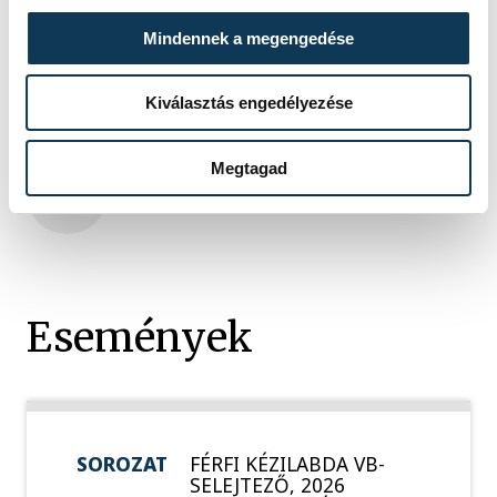
Nagy László
Ilyés Ferenc
Mindennek a megengedése
Kiválasztás engedélyezése
Megtagad
SZERZŐ
vehir.hu
Események
SOROZAT
FÉRFI KÉZILABDA VB-
SELEJTEZŐ, 2026