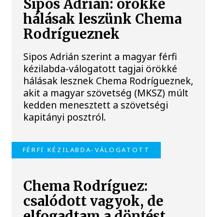
Sipos Adrián: örökké
hálásak leszünk Chema
Rodrígueznek
Sipos Adrián szerint a magyar férfi
kézilabda-válogatott tagjai örökké
hálásak lesznek Chema Rodrígueznek,
akit a magyar szövetség (MKSZ) múlt
kedden menesztett a szövetségi
kapitányi posztról.
FÉRFI KÉZILABDA-VÁLOGATOTT
Chema Rodríguez:
csalódott vagyok, de
elfogadtam a döntést