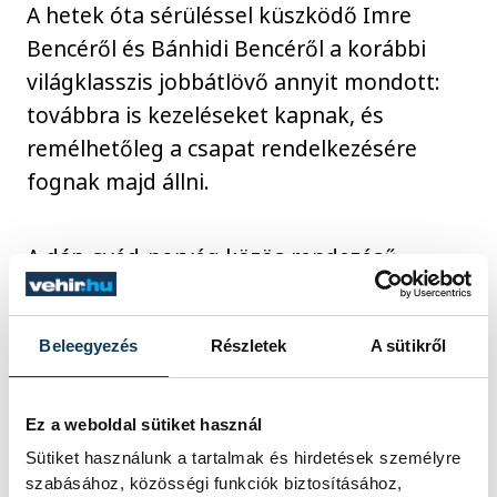
A hetek óta sérüléssel küszködő Imre
Bencéről és Bánhidi Bencéről a korábbi
világklasszis jobbátlövő annyit mondott:
továbbra is kezeléseket kapnak, és
remélhetőleg a csapat rendelkezésére
fognak majd állni.
A dán-svéd-norvég közös rendezésű
kontinenstorna kristianstadi csoportjában
a magyar együttes jövő pénteken
Beleegyezés
Részletek
A sütikről
Lengyelországgal, vasárnap
Olaszországgal, január 20-án pedig
Izlanddal találkozik egyaránt 20.30-tól. A
Ez a weboldal sütiket használ
középdöntőbe az első két helyezett jut.
Sütiket használunk a tartalmak és hirdetések személyre
szabásához, közösségi funkciók biztosításához,