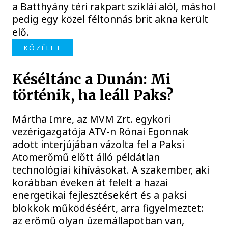
a Batthyány téri rakpart sziklái alól, máshol
pedig egy közel féltonnás brit akna került
elő.
KÖZÉLET
Késéltánc a Dunán: Mi
történik, ha leáll Paks?
Mártha Imre, az MVM Zrt. egykori
vezérigazgatója ATV-n Rónai Egonnak
adott interjújában vázolta fel a Paksi
Atomerőmű előtt álló példátlan
technológiai kihívásokat. A szakember, aki
korábban éveken át felelt a hazai
energetikai fejlesztésekért és a paksi
blokkok működéséért, arra figyelmeztet:
az erőmű olyan üzemállapotban van,