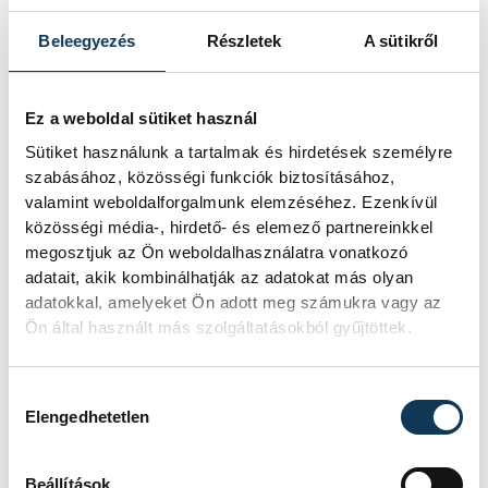
Beleegyezés
Részletek
A sütikről
SZERZŐ
Ez a weboldal sütiket használ
vehir.hu
Sütiket használunk a tartalmak és hirdetések személyre
szabásához, közösségi funkciók biztosításához,
valamint weboldalforgalmunk elemzéséhez. Ezenkívül
közösségi média-, hirdető- és elemező partnereinkkel
megosztjuk az Ön weboldalhasználatra vonatkozó
adatait, akik kombinálhatják az adatokat más olyan
adatokkal, amelyeket Ön adott meg számukra vagy az
Ön által használt más szolgáltatásokból gyűjtöttek.
Hozzájárulás kiválasztása
Elengedhetetlen
Beállítások