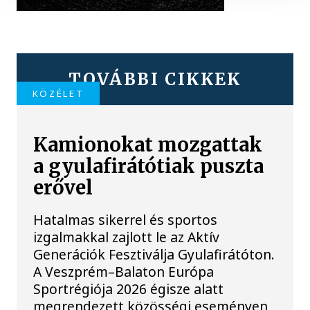
TOVÁBBI CIKKEK
KÖZÉLET
Kamionokat mozgattak
a gyulafirátótiak puszta
erővel
Hatalmas sikerrel és sportos
izgalmakkal zajlott le az Aktív
Generációk Fesztiválja Gyulafirátóton.
A Veszprém–Balaton Európa
Sportrégiója 2026 égisze alatt
megrendezett közösségi eseményen