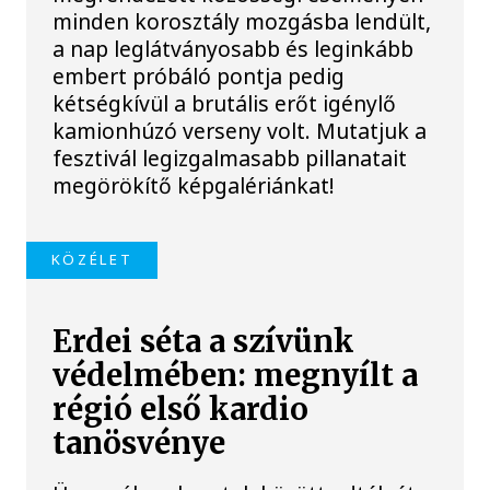
minden korosztály mozgásba lendült,
a nap leglátványosabb és leginkább
embert próbáló pontja pedig
kétségkívül a brutális erőt igénylő
kamionhúzó verseny volt. Mutatjuk a
fesztivál legizgalmasabb pillanatait
megörökítő képgalériánkat!
KÖZÉLET
Erdei séta a szívünk
védelmében: megnyílt a
régió első kardio
tanösvénye