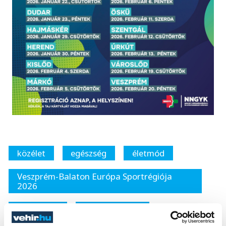
közélet
egészség
életmód
Veszprém-Balaton Európa Sportrégiója
2026
sportrégió
szűrővizsgálat