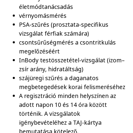
életmódtanácsadás
vérnyomásmérés
PSA-szűrés (prosztata-specifikus
vizsgálat férfiak számára)
csontsűrűségmérés a csontritkulás
megelőzéséért
InBody testösszetétel-vizsgálat (izom–
zsír arány, hidratáltság)
szájüregi szűrés a daganatos
megbetegedések korai felismeréséhez
A regisztráció minden helyszínen az
adott napon 10 és 14 óra között
történik. A vizsgálatok
igénybevételéhez a TAJ-kártya
bemutatása kötelező.