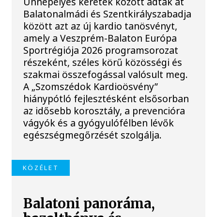
Ünnepélyes keretek között adták át
Balatonalmádi és Szentkirályszabadja
között azt az új kardio tanösvényt,
amely a Veszprém-Balaton Európa
Sportrégiója 2026 programsorozat
részeként, széles körű közösségi és
szakmai összefogással valósult meg.
A „Szomszédok Kardioösvény”
hiánypótló fejlesztésként elsősorban
az idősebb korosztály, a prevencióra
vágyók és a gyógyulófélben lévők
egészségmegőrzését szolgálja.
KÖZÉLET
Balatoni panoráma,