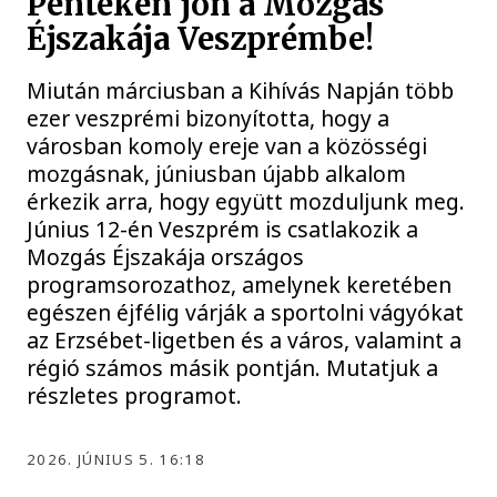
Pénteken jön a Mozgás
Éjszakája Veszprémbe!
Miután márciusban a Kihívás Napján több
ezer veszprémi bizonyította, hogy a
városban komoly ereje van a közösségi
mozgásnak, júniusban újabb alkalom
érkezik arra, hogy együtt mozduljunk meg.
Június 12-én Veszprém is csatlakozik a
Mozgás Éjszakája országos
programsorozathoz, amelynek keretében
egészen éjfélig várják a sportolni vágyókat
az Erzsébet-ligetben és a város, valamint a
régió számos másik pontján. Mutatjuk a
részletes programot.
2026. JÚNIUS 5. 16:18