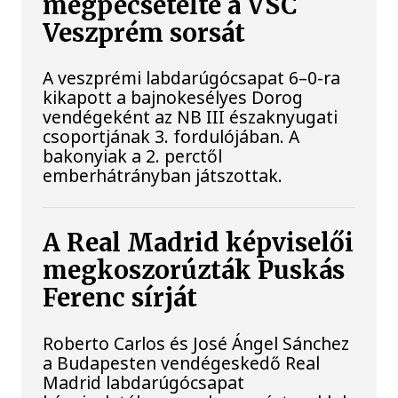
megpecsételte a VSC
Veszprém sorsát
A veszprémi labdarúgócsapat 6–0-ra
kikapott a bajnokesélyes Dorog
vendégeként az NB III északnyugati
csoportjának 3. fordulójában. A
bakonyiak a 2. perctől
emberhátrányban játszottak.
A Real Madrid képviselői
megkoszorúzták Puskás
Ferenc sírját
Roberto Carlos és José Ángel Sánchez
a Budapesten vendégeskedő Real
Madrid labdarúgócsapat