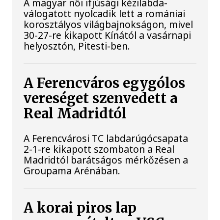
A magyar női ifjúsági kézilabda-
válogatott nyolcadik lett a romániai
korosztályos világbajnokságon, mivel
30-27-re kikapott Kínától a vasárnapi
helyosztón, Pitesti-ben.
A Ferencváros egygólos
vereséget szenvedett a
Real Madridtól
A Ferencvárosi TC labdarúgócsapata
2-1-re kikapott szombaton a Real
Madridtól barátságos mérkőzésen a
Groupama Arénában.
A korai piros lap