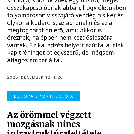
karikája, különböznek egymástól, mégis
összekapcsolódnak abban, hogy életükben
folyamatosan visszajáró vendég a siker és
olykor a kudarc is, az adrenalin és az a
megfoghatatlan erő, amit akkor is
éreznek, ha éppen nem kezdősípszóra
várnak. Fizikai edzés helyett ezúttal a lélek
kap tréninget öt egyszerű, de mégsem
átlagos ember által.
2025. DECEMBER 12. 1:26
EURÓPA SPORTRÉGIÓJA
Az örömmel végzett
mozgásnak nincs
infrastruktúrafeltétele