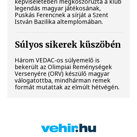
képviseletében megkoszorúzta a klub
legendás magyar játékosának,
Puskás Ferencnek a sírját a Szent
István Bazilika altemplomában.
Súlyos sikerek küszöbén
Három VEDAC-os súlyemelő is
bekerült az Olimpiai Reménységek
Versenyére (ORV) készülő magyar
válogatottba, mindhárman remek
formát mutattak az elmúlt hétvégén.