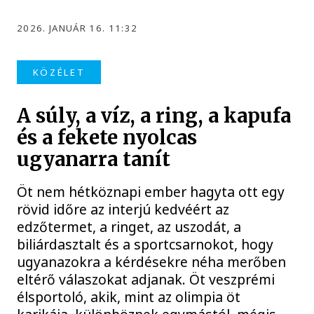
2026. JANUÁR 16. 11:32
KÖZÉLET
A súly, a víz, a ring, a kapufa
és a fekete nyolcas
ugyanarra tanít
Öt nem hétköznapi ember hagyta ott egy
rövid időre az interjú kedvéért az
edzőtermet, a ringet, az uszodát, a
biliárdasztalt és a sportcsarnokot, hogy
ugyanazokra a kérdésekre néha merőben
eltérő válaszokat adjanak. Öt veszprémi
élsportoló, akik, mint az olimpia öt