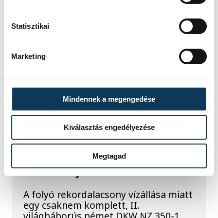
étellel indult. Egy fonyódi hely nyert...
Statisztikai
Meglepték az elemzőket
a júliusi inflációs adatok
Marketing
Hatalmas meglepetésként értékelték
az elemzők a júliusi, 1,2 százalékos
Mindennek a megengedése
inflációs adatot.
Kiválasztás engedélyezése
Sorra kerülnek elő
világháborús leletek az
Megtagad
alacsony Dunából
A folyó rekordalacsony vízállása miatt
egy csaknem komplett, II.
világháborús német DKW NZ 350-1