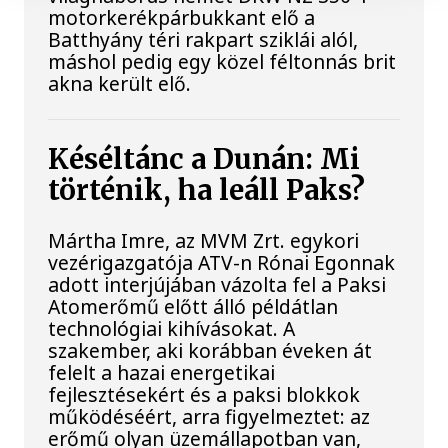
motorkerékpárbukkant elő a
Batthyány téri rakpart sziklái alól,
máshol pedig egy közel féltonnás brit
akna került elő.
Késéltánc a Dunán: Mi
történik, ha leáll Paks?
Mártha Imre, az MVM Zrt. egykori
vezérigazgatója ATV-n Rónai Egonnak
adott interjújában vázolta fel a Paksi
Atomerőmű előtt álló példátlan
technológiai kihívásokat. A
szakember, aki korábban éveken át
felelt a hazai energetikai
fejlesztésekért és a paksi blokkok
működéséért, arra figyelmeztet: az
erőmű olyan üzemállapotban van,