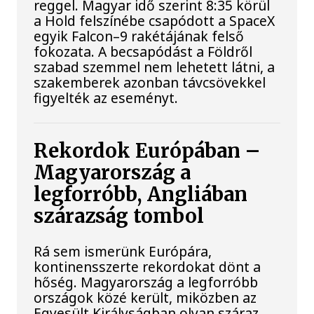
reggel. Magyar idő szerint 8:35 körül
a Hold felszínébe csapódott a SpaceX
egyik Falcon–9 rakétájának felső
fokozata. A becsapódást a Földről
szabad szemmel nem lehetett látni, a
szakemberek azonban távcsövekkel
figyelték az eseményt.
Rekordok Európában –
Magyarország a
legforróbb, Angliában
szárazság tombol
Rá sem ismerünk Európára,
kontinensszerte rekordokat dönt a
hőség. Magyarország a legforróbb
országok közé került, miközben az
Egyesült Királyságban olyan száraz