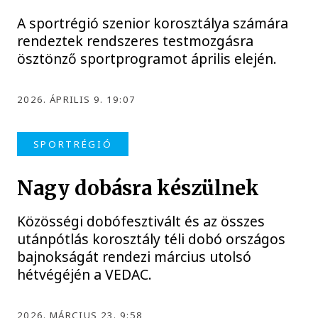
A sportrégió szenior korosztálya számára
rendeztek rendszeres testmozgásra
ösztönző sportprogramot április elején.
2026. ÁPRILIS 9. 19:07
SPORTRÉGIÓ
Nagy dobásra készülnek
Közösségi dobófesztivált és az összes
utánpótlás korosztály téli dobó országos
bajnokságát rendezi március utolsó
hétvégéjén a VEDAC.
2026. MÁRCIUS 23. 9:58