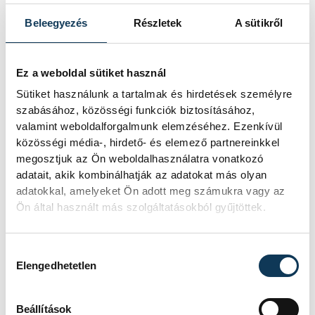
Baka Andrást jelöli
államfőnek a Tisza
Beleegyezés
Részletek
A sütikről
parlamenti frakciója
Ez a weboldal sütiket használ
Baka Andrást, a Legfelsőbb Bíróság
korábbi elnökét jelöli köztársasági
Sütiket használunk a tartalmak és hirdetések személyre
elnöknek a Tisza párt parlamenti
szabásához, közösségi funkciók biztosításához,
frakciója.
valamint weboldalforgalmunk elemzéséhez. Ezenkívül
közösségi média-, hirdető- és elemező partnereinkkel
megosztjuk az Ön weboldalhasználatra vonatkozó
Egy furcsa halkonzerv
adatait, akik kombinálhatják az adatokat más olyan
adatokkal, amelyeket Ön adott meg számukra vagy az
lett az Év Strandétele -
Ön által használt más szolgáltatásokból gyűjtöttek.
mutatjuk!
Hozzájárulás kiválasztása
A Balatoni Kör idén tizenkettedik
Elengedhetetlen
alkalommal hirdette meg az év
strandétele versenyt, amelyre minden
eddiginél több, 22 vendéglátóhely 44
Beállítások