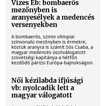
Vizes Eb: bombaerős
mezőnyben is
aranyesélyek a medencés
versenyekben
A bombaerős, szinte olimpiai
színvonalú mezőnyben is érmekre,
köztük aranyra is számít Sós Csaba, a
magyar medencés úszóválogatott
szövetségi kapitánya a hétfőn
kezdődő párizsi Európa-bajnokságon.
Női kézilabda ifjúsági
vb: nyolcadik lett a
magyar válogatott