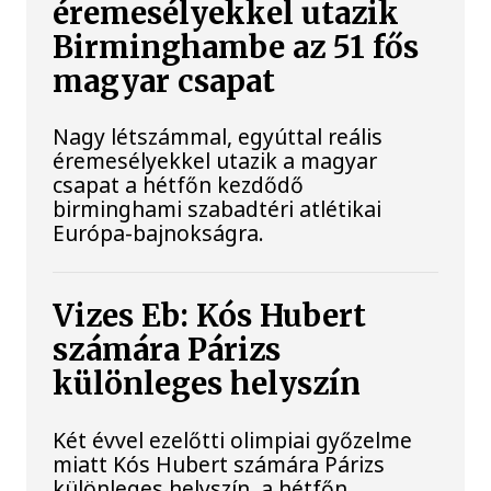
éremesélyekkel utazik
Birminghambe az 51 fős
magyar csapat
Nagy létszámmal, egyúttal reális
éremesélyekkel utazik a magyar
csapat a hétfőn kezdődő
birminghami szabadtéri atlétikai
Európa-bajnokságra.
Vizes Eb: Kós Hubert
számára Párizs
különleges helyszín
Két évvel ezelőtti olimpiai győzelme
miatt Kós Hubert számára Párizs
különleges helyszín, a hétfőn