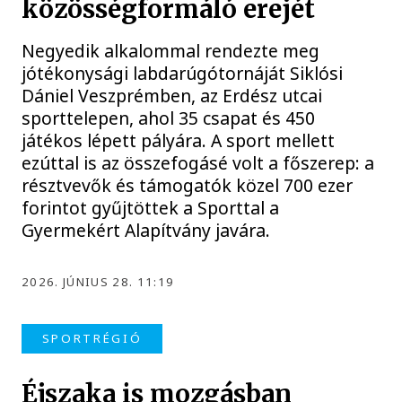
közösségformáló erejét
Negyedik alkalommal rendezte meg
jótékonysági labdarúgótornáját Siklósi
Dániel Veszprémben, az Erdész utcai
sporttelepen, ahol 35 csapat és 450
játékos lépett pályára. A sport mellett
ezúttal is az összefogásé volt a főszerep: a
résztvevők és támogatók közel 700 ezer
forintot gyűjtöttek a Sporttal a
Gyermekért Alapítvány javára.
2026. JÚNIUS 28. 11:19
SPORTRÉGIÓ
Éjszaka is mozgásban