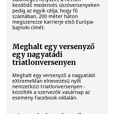
kezdődő medencés úszóversenyeken
pedig az egyik célja, hogy fő
számában, 200 méter háton
megszerezze karrierje első Európa-
bajnoki címét.
Meghalt egy versenyző
egy nagyatádi
triatlonversenyen
Meghalt egy versenyző a nagyatádi
eXtremeMan elnevezésű nyílt
nemzetközi triatlonversenyen -
közölték a szervezők vasárnap az
esemény Facebook-oldalán.