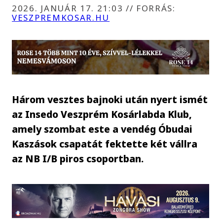
2026. JANUÁR 17. 21:03
//
FORRÁS:
VESZPREMKOSAR.HU
Három vesztes bajnoki után nyert ismét
az Insedo Veszprém Kosárlabda Klub,
amely szombat este a vendég Óbudai
Kaszások csapatát fektette két vállra
az NB I/B piros csoportban.