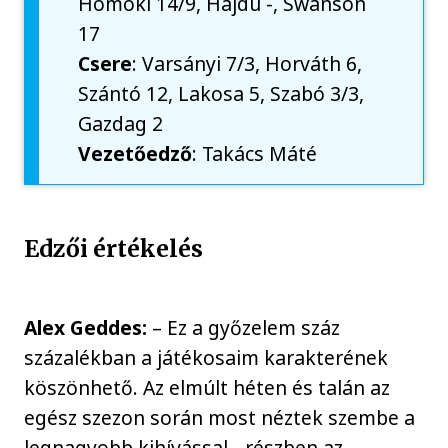
Homoki 14/9, Hajdu -, Swanson
17
Csere
: Varsányi 7/3, Horváth 6,
Szántó 12, Lakosa 5, Szabó 3/3,
Gazdag 2
Vezetőedző
: Takács Máté
Edzői értékelés
Alex Geddes:
– Ez a győzelem száz
százalékban a játékosaim karakterének
köszönhető. Az elmúlt héten és talán az
egész szezon során most néztek szembe a
legnagyobb kihívással - részben az