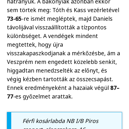
hátrányuk. A bakonyiak azonban ekkor
sem törtek meg: Tóth és Kass vezérletével
73-65
-re ismét megléptek, majd Daniels
távolijával visszaállították a tízpontos
különbséget. A vendégek mindent
megtettek, hogy újra
visszakapaszkodjanak a mérkőzésbe, ám a
Veszprém nem engedett közelebb senkit,
higgadtan menedzselték az előnyt, és
végig kézben tartották az összecsapást.
Ennek eredményeként a hazaiak végül
87–
77
-es győzelmet arattak.
Férfi kosárlabda NB I/B Piros