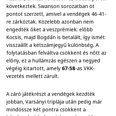
következtek. Swanson sorozatban öt
pontot szerzett, amivel a vendégek 46-41-
re zárkóztak. Közelebb azonban nem
engedték őket a veszprémiek: előbb
Kocsis, majd Bogdán is betalált, így ismét
visszaállt a kétszámjegyű különbség. A
folytatásban felváltva csökkent és nőtt az
előny, ez a hullámzás egészen a negyed
végéig kitartott, amely
67-58
-as VKK-
vezetés mellett zárult.
A záró játékrészt a vendégek kezdték
jobban, Varsányi triplája után pedig már
mindössze két pontra csökkent a