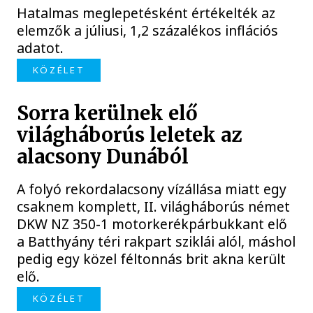
Hatalmas meglepetésként értékelték az
elemzők a júliusi, 1,2 százalékos inflációs
adatot.
KÖZÉLET
Sorra kerülnek elő
világháborús leletek az
alacsony Dunából
A folyó rekordalacsony vízállása miatt egy
csaknem komplett, II. világháborús német
DKW NZ 350-1 motorkerékpárbukkant elő
a Batthyány téri rakpart sziklái alól, máshol
pedig egy közel féltonnás brit akna került
elő.
KÖZÉLET