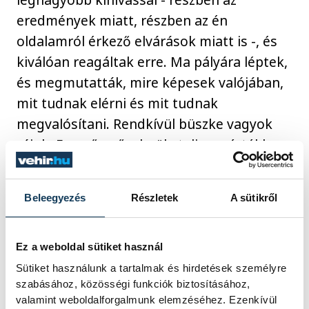
eredmények miatt, részben az én
oldalamról érkező elvárások miatt is -, és
kiválóan reagáltak erre. Ma pályára léptek,
és megmutatták, mire képesek valójában,
mit tudnak elérni és mit tudnak
megvalósítani. Rendkívül büszke vagyok
rájuk. Ez az ő győzelmük, teljes mértékben
megérdemelték, mert nagyszerű karaktert
mutattak.
Beleegyezés
Részletek
A sütikről
Takács Máté:
– Teljesen megérdemelt
Ez a weboldal sütiket használ
hazai győzelem született. Az első félidőben
Sütiket használunk a tartalmak és hirdetések személyre
nem tudtunk felpörögni, és nem hoztuk
szabásához, közösségi funkciók biztosításához,
azt a szenvedélyszintet, ami ezen a
valamint weboldalforgalmunk elemzéséhez. Ezenkívül