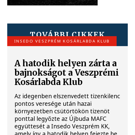
TOVÁBBI CIKKEK
INSEDO VESZPRÉM KOSÁRLABDA KLUB
A hatodik helyen zárta a
bajnokságot a Veszprémi
Kosárlabda Klub
Az idegenben elszenvedett tizenkilenc
pontos veresége után hazai
környezetben csütörtökön tizenöt
ponttal legyőzte az Újbuda MAFC
együttesét a Insedo Veszprém KK,
amely így a hatodik helyen fejezte be