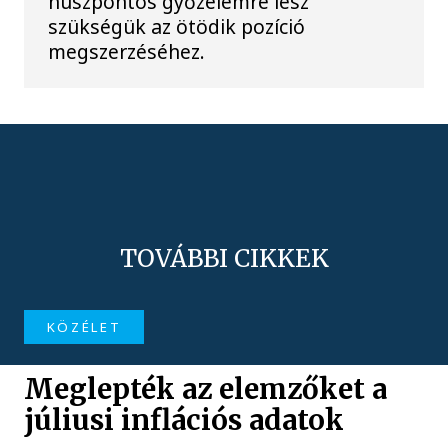
húszpontos győzelemre lesz
szükségük az ötödik pozíció
megszerzéséhez.
TOVÁBBI CIKKEK
KÖZÉLET
Meglepték az elemzőket a
júliusi inflációs adatok