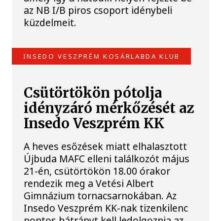
az NB I/B piros csoport idénybeli
küzdelmeit.
INSEDO VESZPRÉM KOSÁRLABDA KLUB
Csütörtökön pótolja
idényzáró mérkőzését az
Insedo Veszprém KK
A heves esőzések miatt elhalasztott
Újbuda MAFC elleni találkozót május
21-én, csütörtökön 18.00 órakor
rendezik meg a Vetési Albert
Gimnázium tornacsarnokában. Az
Insedo Veszprém KK-nak tizenkilenc
pontos hátrányt kell ledolgoznia az