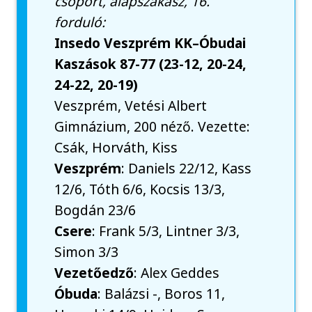
csoport, alapszakasz, 16.
forduló:
Insedo Veszprém KK–Óbudai
Kaszások 87-77 (23-12, 20-24,
24-22, 20-19)
Veszprém, Vetési Albert
Gimnázium, 200 néző. Vezette:
Csák, Horváth, Kiss
Veszprém
: Daniels 22/12, Kass
12/6, Tóth 6/6, Kocsis 13/3,
Bogdán 23/6
Csere
: Frank 5/3, Lintner 3/3,
Simon 3/3
Vezetőedző
: Alex Geddes
Óbuda
: Balázsi -, Boros 11,