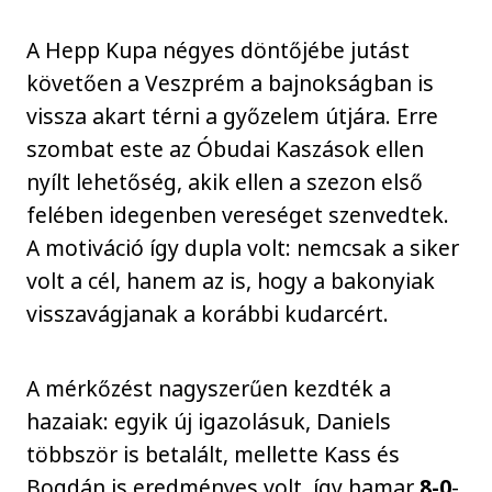
A Hepp Kupa négyes döntőjébe jutást
követően a Veszprém a bajnokságban is
vissza akart térni a győzelem útjára. Erre
szombat este az Óbudai Kaszások ellen
nyílt lehetőség, akik ellen a szezon első
felében idegenben vereséget szenvedtek.
A motiváció így dupla volt: nemcsak a siker
volt a cél, hanem az is, hogy a bakonyiak
visszavágjanak a korábbi kudarcért.
A mérkőzést nagyszerűen kezdték a
hazaiak: egyik új igazolásuk, Daniels
többször is betalált, mellette Kass és
Bogdán is eredményes volt, így hamar
8-0
-