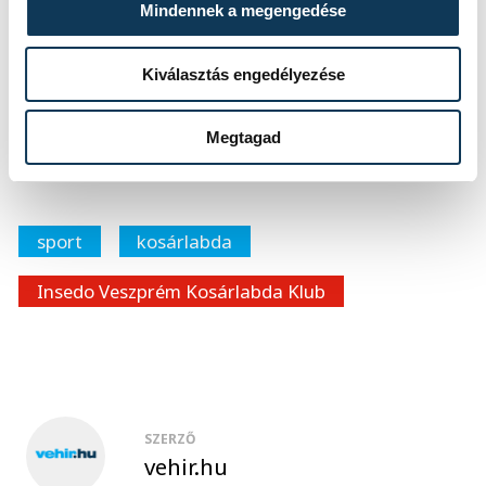
dolgozni kell tovább, hiszen kemény
Mindennek a megengedése
mérkőzések várnak ránk. Remélem, ez volt
az utolsó figyelmeztetés számunkra, hogy
Kiválasztás engedélyezése
ebben a bajnokságban kevés tűzzel nem
Megtagad
lehet meccset nyerni.
sport
kosárlabda
Insedo Veszprém Kosárlabda Klub
SZERZŐ
vehir.hu