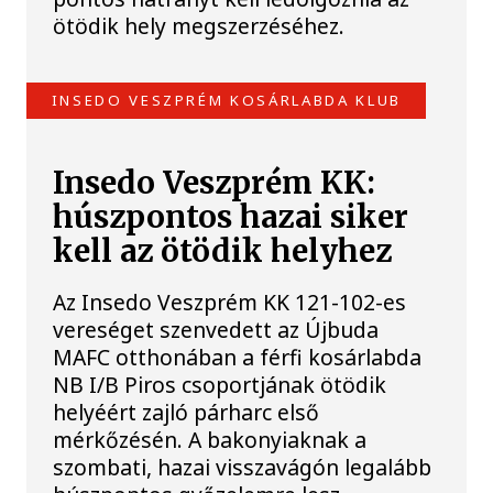
ötödik hely megszerzéséhez.
INSEDO VESZPRÉM KOSÁRLABDA KLUB
Insedo Veszprém KK:
húszpontos hazai siker
kell az ötödik helyhez
Az Insedo Veszprém KK 121-102-es
vereséget szenvedett az Újbuda
MAFC otthonában a férfi kosárlabda
NB I/B Piros csoportjának ötödik
helyéért zajló párharc első
mérkőzésén. A bakonyiaknak a
szombati, hazai visszavágón legalább