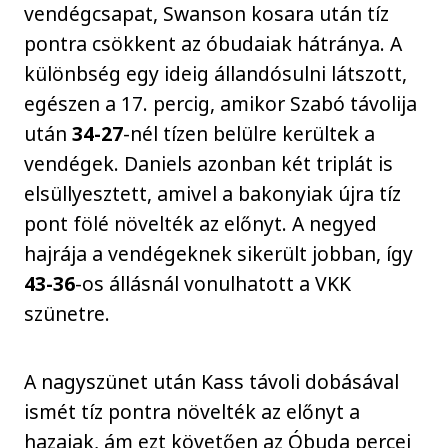
vendégcsapat, Swanson kosara után tíz
pontra csökkent az óbudaiak hátránya. A
különbség egy ideig állandósulni látszott,
egészen a 17. percig, amikor Szabó távolija
után
34-27
-nél tízen belülre kerültek a
vendégek. Daniels azonban két triplát is
elsüllyesztett, amivel a bakonyiak újra tíz
pont fölé növelték az előnyt. A negyed
hajrája a vendégeknek sikerült jobban, így
43-36
-os állásnál vonulhatott a VKK
szünetre.
A nagyszünet után Kass távoli dobásával
ismét tíz pontra növelték az előnyt a
hazaiak, ám ezt követően az Óbuda percei