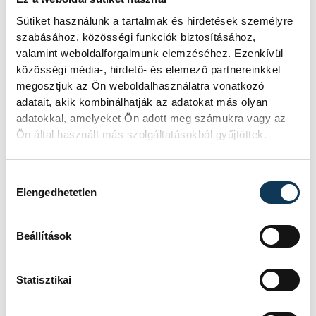
Sütiket használunk a tartalmak és hirdetések személyre
szabásához, közösségi funkciók biztosításához,
valamint weboldalforgalmunk elemzéséhez. Ezenkívül
közösségi média-, hirdető- és elemező partnereinkkel
megosztjuk az Ön weboldalhasználatra vonatkozó
SZERZŐ
vehir.hu
adatait, akik kombinálhatják az adatokat más olyan
adatokkal, amelyeket Ön adott meg számukra vagy az
Ön által használt más szolgáltatásokból gyűjtöttek.
Hozzájárulás kiválasztása
Elengedhetetlen
Beállítások
Statisztikai