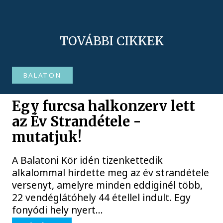
TOVÁBBI CIKKEK
BALATON
Egy furcsa halkonzerv lett
az Év Strandétele -
mutatjuk!
A Balatoni Kör idén tizenkettedik
alkalommal hirdette meg az év strandétele
versenyt, amelyre minden eddiginél több,
22 vendéglátóhely 44 étellel indult. Egy
fonyódi hely nyert...