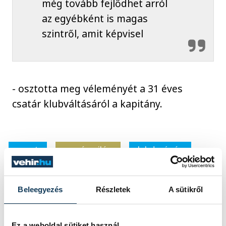
még tovább fejlődhet arról
az egyébként is magas
szintről, amit képvisel
- osztotta meg véleményét a 31 éves
csatár klubváltásáról a kapitány.
sport
ország-világ
labdarúgás
magyar labdarúgó-válogatott
Beleegyezés
Részletek
A sütikről
Marco Rossi
Varga Barnabás
Tóth Alex
Ez a weboldal sütiket használ