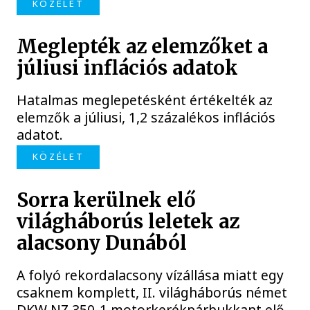
KÖZÉLET
Meglepték az elemzőket a
júliusi inflációs adatok
Hatalmas meglepetésként értékelték az
elemzők a júliusi, 1,2 százalékos inflációs
adatot.
KÖZÉLET
Sorra kerülnek elő
világháborús leletek az
alacsony Dunából
A folyó rekordalacsony vízállása miatt egy
csaknem komplett, II. világháborús német
DKW NZ 350-1 motorkerékpárbukkant elő