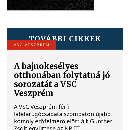
TOVÁBBI CIKKEK
VSC VESZPRÉM
A bajnokesélyes
otthonában folytatná jó
sorozatát a VSC
Veszprém
A VSC Veszprém férfi
labdarúgócsapata szombaton újabb
komoly erőfelmérő előtt áll: Gunther
Zsolt együttese az NB III