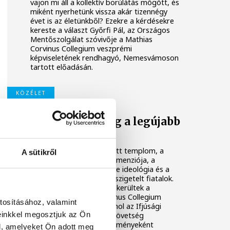
vajon mi áll a kollektív borúlátás mögött, és
miként nyerhetünk vissza akár tizennégy
évet is az életünkből? Ezekre a kérdésekre
kereste a választ Győrfi Pál, az Országos
Mentőszolgálat szóvivője a Mathias
Corvinus Collegium veszprémi
képviseletének rendhagyó, Nemesvámoson
tartott előadásán.
KÖZÉLET
A kereszténység a legújabb
lázadás
Fitneszteremből kialakított templom, a
A sütikről
színházi világ sötétebb dimenziója, a
nyugatról fenyegető woke ideológia és a
képernyők mögé bújó, elszigetelt fiatalok.
Ezek a témák is terítékre kerültek a
veszprémi Mathias Corvinus Collegium
tosításához, valamint
pódiumbeszélgetésén, ahol az Ifjúsági
einkkel megosztjuk az Ön
Kereszténydemokrata Szövetség
országjárásának záróeseményeként
l, amelyeket Ön adott meg