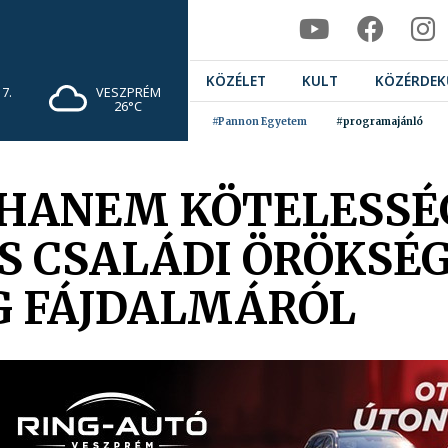
KÖZÉLET
KULT
KÖZÉRDEK
7.
VESZPRÉM
26°C
#Pannon Egyetem
#programajánló
 HANEM KÖTELESSÉ
ES CSALÁDI ÖRÖKSÉG
G FÁJDALMÁRÓL