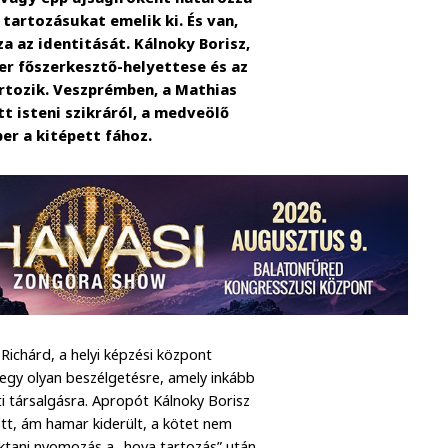
artozásukat emelik ki. És van,
a az identitását. Kálnoky Borisz,
ner főszerkesztő-helyettese és az
rtozik. Veszprémben, a Mathias
t isteni szikráról, a medveölő
er a kitépett fához.
Richárd, a helyi képzési központ
s egy olyan beszélgetésre, amely inkább
i társalgásra. Apropót Kálnoky Borisz
ott, ám hamar kiderült, a kötet nem
tani nyomozás a „hova tartozás” után.