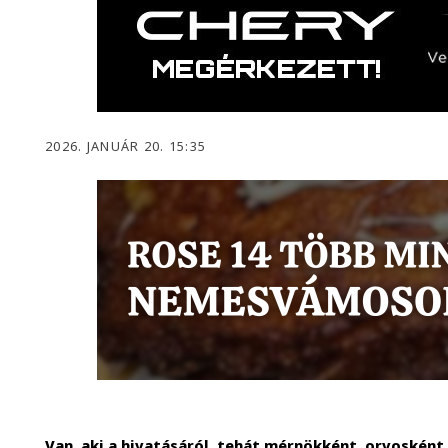
2026. JANUÁR 20. 15:35
Van, aki a hivatásáról, tehát mérnökként, orvosként