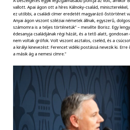
A beszélgetés egyik legizgalmasabb pontja az volt, amikor 
vallott. Apai ágon ott a híres Kálnoky-család, miniszterekke
ez utóbbi, a családi címer eredetét magyarázó őstörténet va
Anyai ágon viszont sziléziai németek állnak, egyszerű, dolgos
számomra is a teljes történetük” – mesélte Borisz. Egy leng
édesanyja családjának régi házát, és a tető alatt, gondosan
nem voltak grófok. Volt viszont asztalos, cseléd, és a csúcso
a királyi kinevezést: Ferencet vidéki postássá nevezik ki. Err
a másik ág a nemesi címre.”