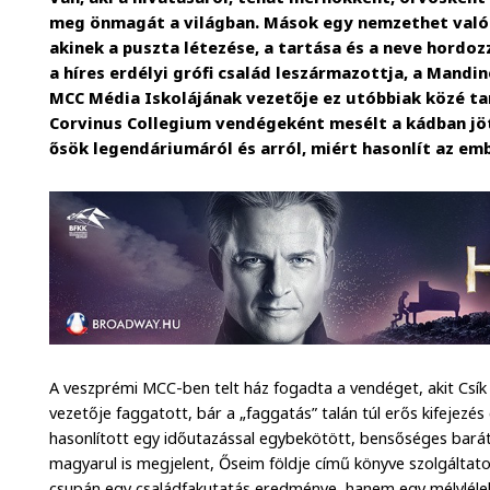
meg önmagát a világban. Mások egy nemzethet való t
akinek a puszta létezése, a tartása és a neve hordozz
a híres erdélyi grófi család leszármazottja, a Mandi
MCC Média Iskolájának vezetője ez utóbbiak közé ta
Corvinus Collegium vendégeként mesélt a kádban jöt
ősök legendáriumáról és arról, miért hasonlít az emb
A veszprémi MCC-ben telt ház fogadta a vendéget, akit Csík 
vezetője faggatott, bár a „faggatás” talán túl erős kifejezé
hasonlított egy időutazással egybekötött, bensőséges barát
magyarul is megjelent, Őseim földje című könyve szolgáltat
csupán egy családfakutatás eredménye, hanem egy mélylélek