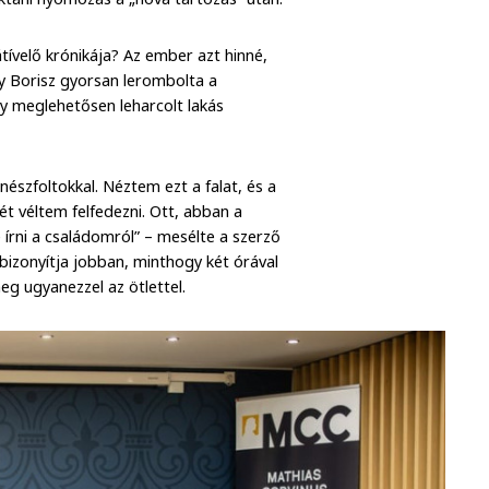
ívelő krónikája? Az ember azt hinné,
y Borisz gyorsan lerombolta a
gy meglehetősen leharcolt lakás
nészfoltokkal. Néztem ezt a falat, és a
ét véltem felfedezni. Ott, abban a
 írni a családomról” – mesélte a szerző
bizonyítja jobban, minthogy két órával
g ugyanezzel az ötlettel.