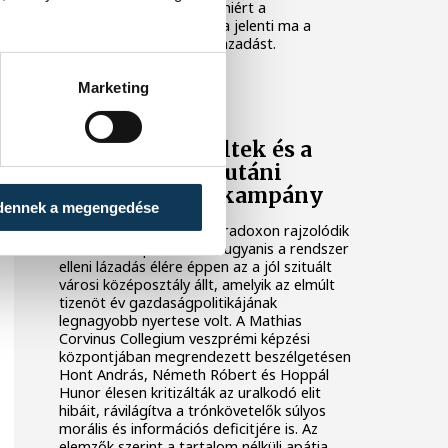
keresték a választ arra, miért a
kereszténység felvállalása jelenti ma a
legnagyobb társadalmi lázadást.
Marketing
VÁLASZTÁS 2026
Rejtőzködő jelöltek és a
rendszerváltás utáni
legabszurdabb kampány
dennek a megengedése
Példátlan szociológiai paradoxon rajzolódik
ki a hazai belpolitikában, ugyanis a rendszer
elleni lázadás élére éppen az a jól szituált
városi középosztály állt, amelyik az elmúlt
tizenöt év gazdaságpolitikájának
legnagyobb nyertese volt. A Mathias
Corvinus Collegium veszprémi képzési
központjában megrendezett beszélgetésen
Hont András, Németh Róbert és Hoppál
Hunor élesen kritizálták az uralkodó elit
hibáit, rávilágítva a trónkövetelők súlyos
morális és információs deficitjére is. Az
elemzők szerint a tartalom nélküli apátia