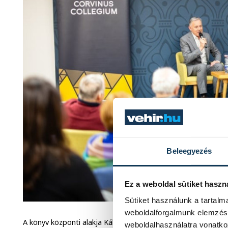
Beleegyezés
Ez a weboldal sütiket haszn
Sütiket használunk a tartal
weboldalforgalmunk elemzésé
A könyv központi alakja Kálnoky Hugó, a szerző nagyapja, ak
weboldalhasználatra vonatko