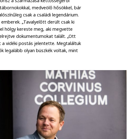
Borisz a származása kettősségéről
l, tábornokokkal, medveölő hősökkel, bár
lószínűleg csak a családi legendárium.
 emberek. „Tavalyelőtt derült csak ki
yel hölgy kereste meg, aki megvette
 elrejtve dokumentumokat talált. „Ott
t a vidéki postás jelentette. Megtaláltuk
e ők legalább olyan büszkék voltak, mint