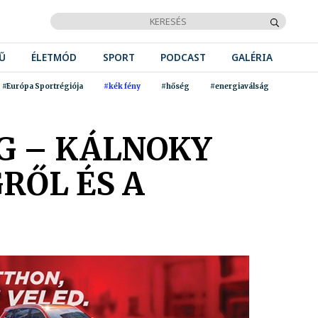
Ű
ÉLETMÓD
SPORT
PODCAST
GALÉRIA
#Európa Sportrégiója
#kék fény
#hőség
#energiaválság
G – KÁLNOKY
RŐL ÉS A