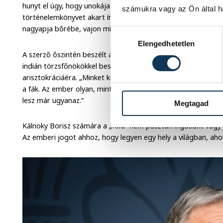
hunyt el úgy, hogy unokája sosem ismerte, mégis könyvet írt
számukra vagy az Ön által ha
történelemkönyvet akart írni, hanem az embert kereste a 
nagyapja bőrébe, vajon mi motiválta a döntéseit?
Hozzájárulás kiválasztása
Elengedhetetlen
A szerző őszintén beszélt az identitás kérdéséről, a hazátl
indián törzsfőnökökkel beszélgetett, akiknek a sorsa kísérte
arisztokráciáéra. „Minket kitelepítettek” – mondták az indián
a fák. Az ember olyan, mint a fa: ki lehet tépni és át lehet ült
lesz már ugyanaz.”
Megtagad
Kálnoky Borisz számára a „föld” nem pusztán ingatlant vagy 
Az emberi jogot ahhoz, hogy legyen egy hely a világban, aho