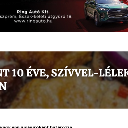
 vagy épp újságíróként határozza