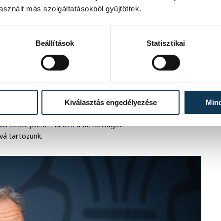
 róla. Borisz viszont nem
sznált más szolgáltatásokból gyűjtöttek.
dátumok mögött. Beleképzelte magát
Beállítások
Statisztikai
anságról beszélt. Nagyapja Amerikában
tiesen hasonlított a magyar
ok. „Itt is vannak fák, de ezek nem azok
etni máshová, talán túl is éli, de sosem
Kiválasztás engedélyezése
Min
birtokot jelent. Hanem a biztonságot.
vá tartozunk.