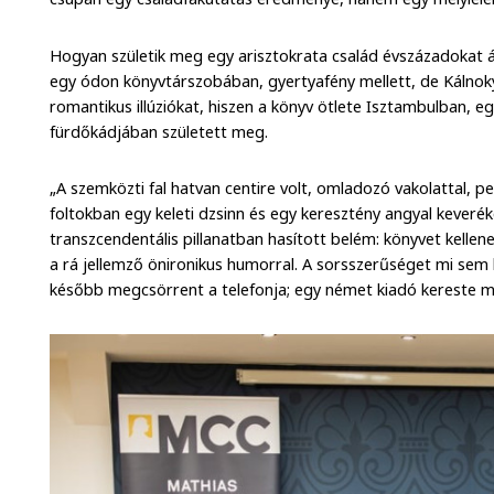
Hogyan születik meg egy arisztokrata család évszázadokat át
egy ódon könyvtárszobában, gyertyafény mellett, de Kálnok
romantikus illúziókat, hiszen a könyv ötlete Isztambulban, e
fürdőkádjában született meg.
„A szemközti fal hatvan centire volt, omladozó vakolattal, pe
foltokban egy keleti dzsinn és egy keresztény angyal keverék
transzcendentális pillanatban hasított belém: könyvet kellene
a rá jellemző önironikus humorral. A sorsszerűséget mi sem 
később megcsörrent a telefonja; egy német kiadó kereste me