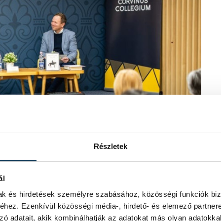
Részletek
ál
mak és hirdetések személyre szabásához, közösségi funkciók biz
hez. Ezenkívül közösségi média-, hirdető- és elemező partner
i 1900-ban született, és 1955-ben
zó adatait, akik kombinálhatják az adatokat más olyan adatokka