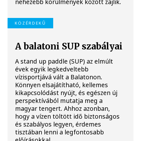
nehezebb körülmények között zajlik.
KÖZÉRDEKŰ
A balatoni SUP szabályai
A stand up paddle (SUP) az elmúlt
évek egyik legkedveltebb
vízisportjává vált a Balatonon.
Könnyen elsajátítható, kellemes
kikapcsolódást nyújt, és egészen új
perspektívából mutatja meg a
magyar tengert. Ahhoz azonban,
hogy a vízen töltött idő biztonságos
és szabályos legyen, érdemes
tisztában lenni a legfontosabb
előírásokkal.