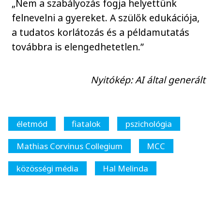
„Nem a szabályozás fogja helyettünk
felnevelni a gyereket. A szülők edukációja,
a tudatos korlátozás és a példamutatás
továbbra is elengedhetetlen.”
Nyitókép: AI által generált
életmód
fiatalok
pszichológia
Mathias Corvinus Collegium
MCC
közösségi média
Hal Melinda