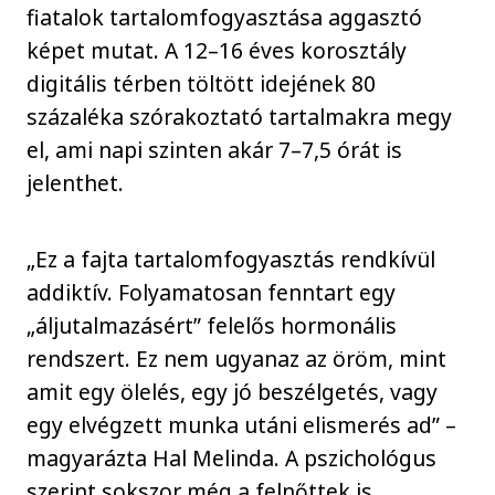
fiatalok tartalomfogyasztása aggasztó
képet mutat. A 12–16 éves korosztály
digitális térben töltött idejének 80
százaléka szórakoztató tartalmakra megy
el, ami napi szinten akár 7–7,5 órát is
jelenthet.
„Ez a fajta tartalomfogyasztás rendkívül
addiktív. Folyamatosan fenntart egy
„áljutalmazásért” felelős hormonális
rendszert. Ez nem ugyanaz az öröm, mint
amit egy ölelés, egy jó beszélgetés, vagy
egy elvégzett munka utáni elismerés ad” –
magyarázta Hal Melinda. A pszichológus
szerint sokszor még a felnőttek is