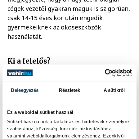
cégek vezetői gyakran maguk is szigorúan,
csak 14-15 éves kor után engedik
gyermekeiknek az okoseszközök
használatát.
Ki a felelős?
Az ausztrál törvény egyik legfontosabb
Beleegyezés
Részletek
A sütikről
eleme, hogy a felelősséget nem a
gyerekekre vagy a szülőkre hárítja, hanem
a szolgáltatókra. A techóriásokat
Ez a weboldal sütiket használ
fenyegetik súlyos büntetésekkel, ha nem
Sütiket használunk a tartalmak és hirdetések személyre
szabásához, közösségi funkciók biztosításához,
tartják be a korlátozást. Ez egybevág a
valamint weboldalforgalmunk elemzéséhez. Ezenkívül