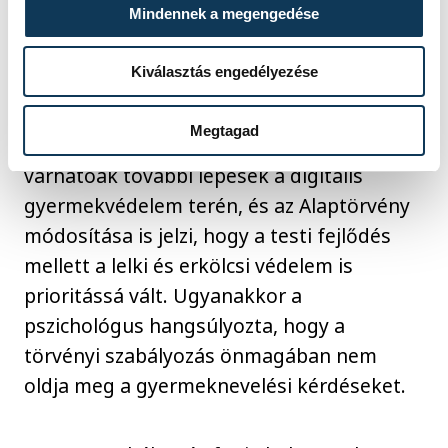
pozitívak, sőt a diákok is elismerik, hogy
Mindennek a megengedése
jobbak lettek a közösségek, többet
Kiválasztás engedélyezése
beszélgetnek egymással.
Megtagad
Hal Melinda szerint hazánkban is
várhatóak további lépések a digitális
gyermekvédelem terén, és az Alaptörvény
módosítása is jelzi, hogy a testi fejlődés
mellett a lelki és erkölcsi védelem is
prioritássá vált. Ugyanakkor a
pszichológus hangsúlyozta, hogy a
törvényi szabályozás önmagában nem
oldja meg a gyermeknevelési kérdéseket.