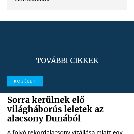
TOVÁBBI CIKKEK
KÖZÉLET
Sorra kerülnek elő
világháborús leletek az
alacsony Dunából
A folyó rekordalacsony vízállása miatt egy