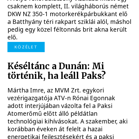
csaknem komplett, II. világháborús német
DKW NZ 350-1 motorkerékpárbukkant elő
a Batthyány téri rakpart sziklái alól, máshol
pedig egy közel féltonnás brit akna került
elő.
KÖZÉLET
Késéltánc a Dunán: Mi
történik, ha leáll Paks?
Mártha Imre, az MVM Zrt. egykori
vezérigazgatója ATV-n Rónai Egonnak
adott interjújában vázolta fel a Paksi
Atomerőmű előtt álló példátlan
technológiai kihívásokat. A szakember, aki
korábban éveken át felelt a hazai
energetikai fejlesztésekért és a paksi