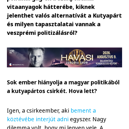
vitaanyagok hátterébe, kiknek
jelenthet valós alternatívát a Kutyapárt
és milyen tapasztalatai vannak a
veszprémi politizálásról?
Sok ember hiányolja a magyar politikából
a kutyapártos csirkét. Hova lett?
Igen, a csirkeember, aki
bement a
köztévébe interjút adni
egyszer. Nagy
dilemma volt, hogy mi legyen vele. A