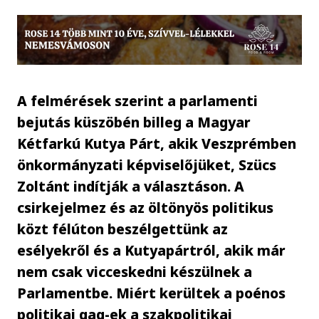
A felmérések szerint a parlamenti
bejutás küszöbén billeg a Magyar
Kétfarkú Kutya Párt, akik Veszprémben
önkormányzati képviselőjüket, Szücs
Zoltánt indítják a választáson. A
csirkejelmez és az öltönyös politikus
közt félúton beszélgettünk az
esélyekről és a Kutyapártról, akik már
nem csak vicceskedni készülnek a
Parlamentbe. Miért kerültek a poénos
politikai gag-ek a szakpolitikai