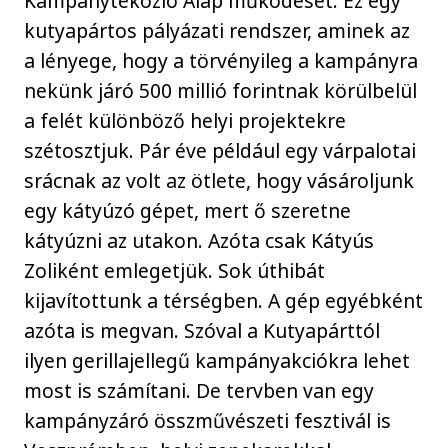
Kampánytékozló Alap működését. Ez egy
kutyapártos pályázati rendszer, aminek az
a lényege, hogy a törvényileg a kampányra
nekünk járó 500 millió forintnak körülbelül
a felét különböző helyi projektekre
szétosztjuk. Pár éve például egy várpalotai
srácnak az volt az ötlete, hogy vásároljunk
egy kátyúzó gépet, mert ő szeretne
kátyúzni az utakon. Azóta csak Kátyús
Zoliként emlegetjük. Sok úthibát
kijavítottunk a térségben. A gép egyébként
azóta is megvan. Szóval a Kutyapárttól
ilyen gerillajellegű kampányakciókra lehet
most is számítani. De tervben van egy
kampányzáró összművészeti fesztivál is