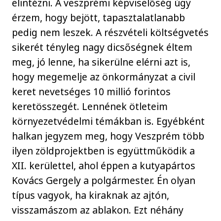
elintézni. A veszprémi képviselőség úgy
érzem, hogy bejött, tapasztalatlanabb
pedig nem leszek. A részvételi költségvetés
sikerét tényleg nagy dicsőségnek éltem
meg, jó lenne, ha sikerülne elérni azt is,
hogy megemelje az önkormányzat a civil
keret nevetséges 10 millió forintos
keretösszegét. Lennének ötleteim
környezetvédelmi témákban is. Egyébként
halkan jegyzem meg, hogy Veszprém több
ilyen zöldprojektben is együttműködik a
XII. kerülettel, ahol éppen a kutyapártos
Kovács Gergely a polgármester. Én olyan
típus vagyok, ha kiraknak az ajtón,
visszamászom az ablakon. Ezt néhány