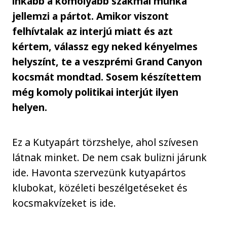
inkább a komolyabb szakmai munka
jellemzi a pártot. Amikor viszont
felhívtalak az interjú miatt és azt
kértem, válassz egy neked kényelmes
helyszínt, te a veszprémi Grand Canyon
kocsmát mondtad. Sosem készítettem
még komoly politikai interjút ilyen
helyen.
Ez a Kutyapárt törzshelye, ahol szívesen
látnak minket. De nem csak bulizni járunk
ide. Havonta szervezünk kutyapártos
klubokat, közéleti beszélgetéseket és
kocsmakvízeket is ide.