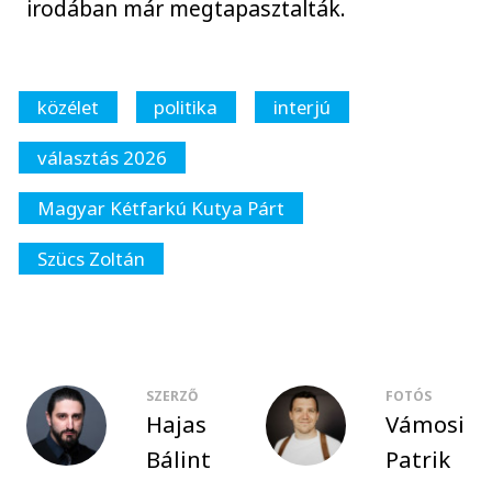
irodában már megtapasztalták.
közélet
politika
interjú
választás 2026
Magyar Kétfarkú Kutya Párt
Szücs Zoltán
SZERZŐ
FOTÓS
Hajas
Vámosi
Bálint
Patrik