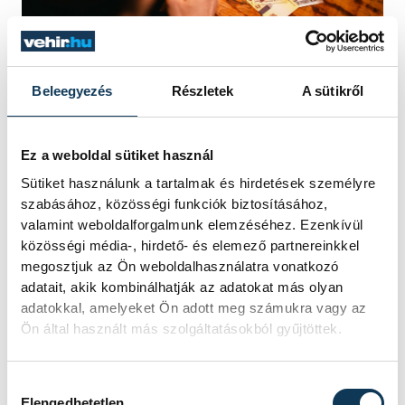
Beleegyezés
Részletek
A sütikről
A tiszások ilyenkor szokták rászórni az
Ez a weboldal sütiket használ
emberre a vádakat, hogy ezzel is a Fidesz
Sütiket használunk a tartalmak és hirdetések személyre
hatalomban maradását segíti és hogy
szabásához, közösségi funkciók biztosításához,
szatelitpárt vagytok.
valamint weboldalforgalmunk elemzéséhez. Ezenkívül
közösségi média-, hirdető- és elemező partnereinkkel
megosztjuk az Ön weboldalhasználatra vonatkozó
Veszprémben ezt nem érzem erősnek.
adatait, akik kombinálhatják az adatokat más olyan
adatokkal, amelyeket Ön adott meg számukra vagy az
Azért ebben a városban az emberek
Ön által használt más szolgáltatásokból gyűjtöttek.
szeretnek gondolkodni és nem
megelégedni az egybites politikai
Hozzájárulás kiválasztása
üzenetekkel. A választáson mindenkinek
Elengedhetetlen