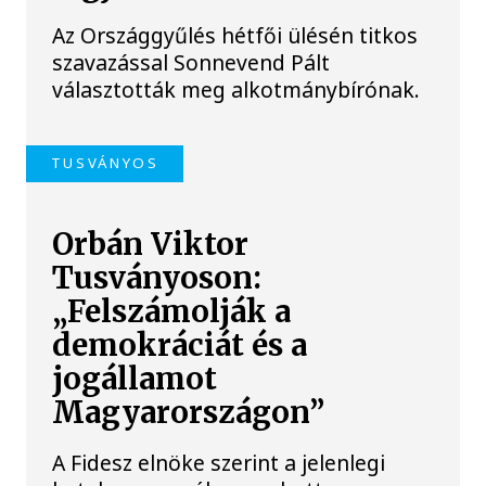
Az Országgyűlés hétfői ülésén titkos
szavazással Sonnevend Pált
választották meg alkotmánybírónak.
TUSVÁNYOS
Orbán Viktor
Tusványoson:
„Felszámolják a
demokráciát és a
jogállamot
Magyarországon”
A Fidesz elnöke szerint a jelenlegi