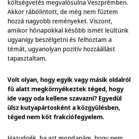
költségvetés megvalósulna Veszprémben.
Akkor rábólintott, de még nem fűztem
hozzá nagyobb reményeket. Viszont,
amikor hónapokkal később ismét leültünk
ugyanígy beszélgetni és felhoztam a
témát, ugyanolyan pozitív hozzáállást
tapasztaltam.
Volt olyan, hogy egyik vagy másik oldalról
fű alatt megkörnyékeztek téged, hogy
ide vagy oda kellene szavazni? Egyedül
ülsz kutyapártosként a közgyűlésben,
téged nem köt frakciófegyelem.
Hazudnék, ha azt mondanám, hogy nem