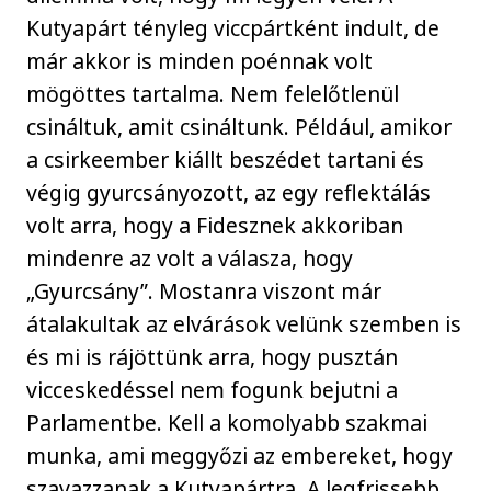
Kutyapárt tényleg viccpártként indult, de
már akkor is minden poénnak volt
mögöttes tartalma. Nem felelőtlenül
csináltuk, amit csináltunk. Például, amikor
a csirkeember kiállt beszédet tartani és
végig gyurcsányozott, az egy reflektálás
volt arra, hogy a Fidesznek akkoriban
mindenre az volt a válasza, hogy
„Gyurcsány”. Mostanra viszont már
átalakultak az elvárások velünk szemben is
és mi is rájöttünk arra, hogy pusztán
vicceskedéssel nem fogunk bejutni a
Parlamentbe. Kell a komolyabb szakmai
munka, ami meggyőzi az embereket, hogy
szavazzanak a Kutyapártra. A legfrissebb