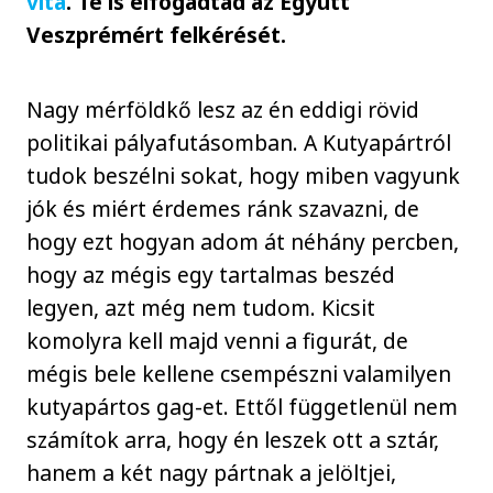
vita
. Te is elfogadtad az Együtt
Veszprémért felkérését.
Nagy mérföldkő lesz az én eddigi rövid
politikai pályafutásomban. A Kutyapártról
tudok beszélni sokat, hogy miben vagyunk
jók és miért érdemes ránk szavazni, de
hogy ezt hogyan adom át néhány percben,
hogy az mégis egy tartalmas beszéd
legyen, azt még nem tudom. Kicsit
komolyra kell majd venni a figurát, de
mégis bele kellene csempészni valamilyen
kutyapártos gag-et. Ettől függetlenül nem
számítok arra, hogy én leszek ott a sztár,
hanem a két nagy pártnak a jelöltjei,