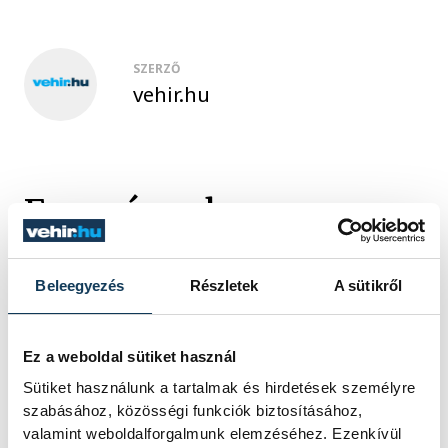
SZERZŐ
vehir.hu
Események
KORÁBBI ESEMÉNYEK BETÖLTÉSE
Beleegyezés
Részletek
A sütikről
Ez a weboldal sütiket használ
Sütiket használunk a tartalmak és hirdetések személyre
SOROZAT
NŐI RÖPLABDA NB I LIGA,
szabásához, közösségi funkciók biztosításához,
DÖNTŐ, 2025/26
HAZAI
VEHIR-VESC
valamint weboldalforgalmunk elemzéséhez. Ezenkívül