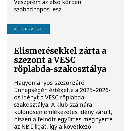
Veszprém az első körben
szabadnapos lesz.
VEHIR-VESC
Elismerésekkel zárta a
szezont a VESC
röplabda-szakosztálya
Hagyományos szezonzáró
ünnepségén értékelte a 2025–2026-
os idényt a VESC röplabda-
szakosztálya. A klub számára
különösen emlékezetes idény zárult,
hiszen a felnőtt együttes megnyerte
az NB I ligát, így a következő