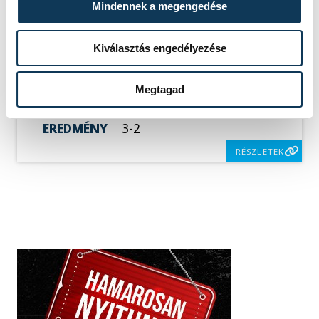
Mindennek a megengedése
SOROZAT
NŐI RÖPLABDA NB I,
LIGA, DÖNTŐ, 2025/26
Kiválasztás engedélyezése
HAZAI
VEHIR-VESC
VENDÉG
BVSC-ZUGLÓ
IDŐPONT
2026. MÁJUS 9. 16:00
Megtagad
HELYSZÍN
VESZPRÉM, TÁNCSICS
MIHÁLY TECHNIKUM
EREDMÉNY
3-2
RÉSZLETEK