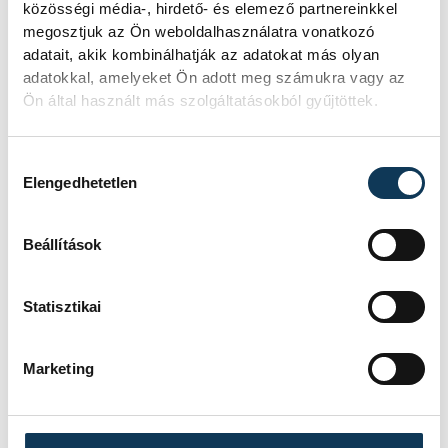
VENDÉG
BVSC-ZUGLÓ
közösségi média-, hirdető- és elemező partnereinkkel
IDŐPONT
2026. ÁPRILIS 26. 16:00
megosztjuk az Ön weboldalhasználatra vonatkozó
HELYSZÍN
VESZPRÉM, TÁNCSICS
adatait, akik kombinálhatják az adatokat más olyan
MIHÁLY SZAKGIMNÁZIUM
adatokkal, amelyeket Ön adott meg számukra vagy az
EREDMÉNY
3-0
Ön által használt más szolgáltatásokból gyűjtöttek.
RÉSZLETEK
Hozzájárulás kiválasztása
Elengedhetetlen
SOROZAT
NŐI RÖPLABDA NB I LIGA,
DÖNTŐ, 2025/26
Beállítások
HAZAI
BVSC-ZUGLÓ
VENDÉG
VEHIR-VESC
IDŐPONT
2026. MÁJUS 2. 19:00
Statisztikai
HELYSZÍN
BUDAPEST, SZŐNYI ÚT 2.
EREDMÉNY
3-0
Marketing
RÉSZLETEK