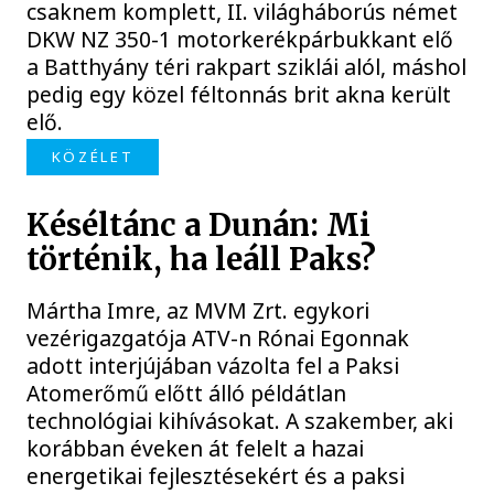
csaknem komplett, II. világháborús német
DKW NZ 350-1 motorkerékpárbukkant elő
a Batthyány téri rakpart sziklái alól, máshol
pedig egy közel féltonnás brit akna került
elő.
KÖZÉLET
Késéltánc a Dunán: Mi
történik, ha leáll Paks?
Mártha Imre, az MVM Zrt. egykori
vezérigazgatója ATV-n Rónai Egonnak
adott interjújában vázolta fel a Paksi
Atomerőmű előtt álló példátlan
technológiai kihívásokat. A szakember, aki
korábban éveken át felelt a hazai
energetikai fejlesztésekért és a paksi