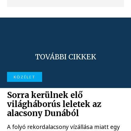
TOVÁBBI CIKKEK
KÖZÉLET
Sorra kerülnek elő
világháborús leletek az
alacsony Dunából
A folyó rekordalacsony vízállása miatt egy