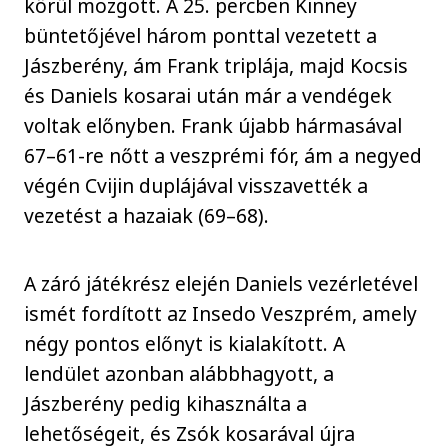
körül mozgott. A 25. percben Kinney
büntetőjével három ponttal vezetett a
Jászberény, ám Frank triplája, majd Kocsis
és Daniels kosarai után már a vendégek
voltak előnyben. Frank újabb hármasával
67–61-re nőtt a veszprémi fór, ám a negyed
végén Cvijin duplájával visszavették a
vezetést a hazaiak (69–68).
A záró játékrész elején Daniels vezérletével
ismét fordított az Insedo Veszprém, amely
négy pontos előnyt is kialakított. A
lendület azonban alábbhagyott, a
Jászberény pedig kihasználta a
lehetőségeit, és Zsók kosarával újra