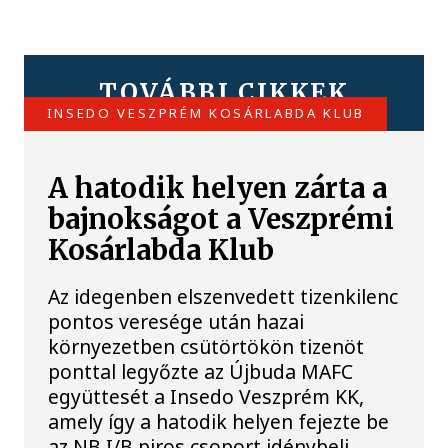
TOVÁBBI CIKKEK
INSEDO VESZPRÉM KOSÁRLABDA KLUB
A hatodik helyen zárta a
bajnokságot a Veszprémi
Kosárlabda Klub
Az idegenben elszenvedett tizenkilenc
pontos veresége után hazai
környezetben csütörtökön tizenöt
ponttal legyőzte az Újbuda MAFC
együttesét a Insedo Veszprém KK,
amely így a hatodik helyen fejezte be
az NB I/B piros csoport idénybeli