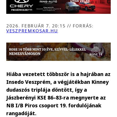
2026. FEBRUÁR 7. 20:15
//
FORRÁS:
VESZPREMKOSAR.HU
Hiába vezetett többször is a hajrában az
Insedo Veszprém, a végjátékban Kinney
dudaszós triplája döntött, így a
Jászberényi KSE 86–83-ra megnyerte az
NB I/B Piros csoport 19. fordulójának
rangadóját.