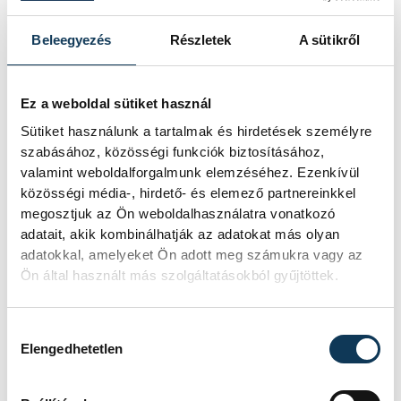
Naményi Márk:
„A Jászberény
megdolgozott ezért a győzelemért. Mi
Beleegyezés
Részletek
A sütikről
pedig meg fogunk dolgozni a következő
győzelmekért. Gratulálok nekik!”
Ez a weboldal sütiket használ
Sütiket használunk a tartalmak és hirdetések személyre
szabásához, közösségi funkciók biztosításához,
valamint weboldalforgalmunk elemzéséhez. Ezenkívül
sport
kézilabda
közösségi média-, hirdető- és elemező partnereinkkel
megosztjuk az Ön weboldalhasználatra vonatkozó
Insedo Veszprém Kosárlabda Klub
adatait, akik kombinálhatják az adatokat más olyan
adatokkal, amelyeket Ön adott meg számukra vagy az
Ön által használt más szolgáltatásokból gyűjtöttek.
Hozzájárulás kiválasztása
SZERZŐ
Elengedhetetlen
vehir.hu