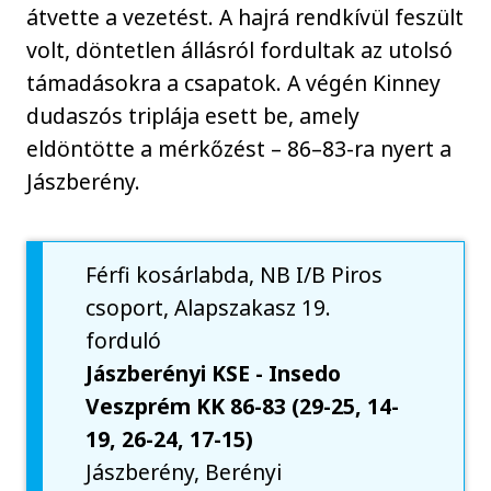
átvette a vezetést. A hajrá rendkívül feszült
volt, döntetlen állásról fordultak az utolsó
támadásokra a csapatok. A végén Kinney
dudaszós triplája esett be, amely
eldöntötte a mérkőzést – 86–83-ra nyert a
Jászberény.
Férfi kosárlabda, NB I/B Piros
csoport, Alapszakasz 19.
forduló
Jászberényi KSE - Insedo
Veszprém KK 86-83 (29-25, 14-
19, 26-24, 17-15)
Jászberény, Berényi