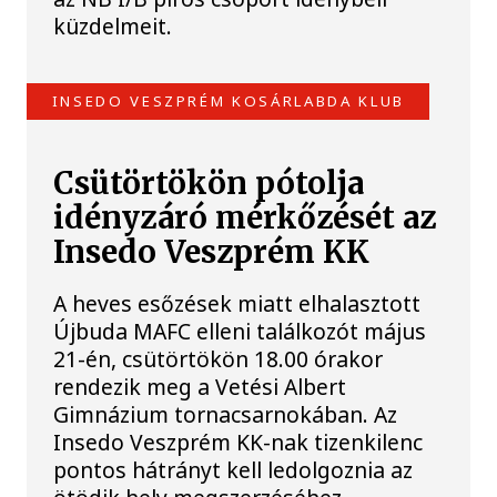
küzdelmeit.
INSEDO VESZPRÉM KOSÁRLABDA KLUB
Csütörtökön pótolja
idényzáró mérkőzését az
Insedo Veszprém KK
A heves esőzések miatt elhalasztott
Újbuda MAFC elleni találkozót május
21-én, csütörtökön 18.00 órakor
rendezik meg a Vetési Albert
Gimnázium tornacsarnokában. Az
Insedo Veszprém KK-nak tizenkilenc
pontos hátrányt kell ledolgoznia az