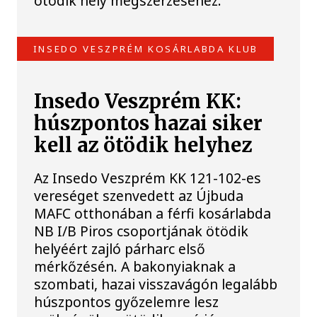
ötödik hely megszerzéséhez.
INSEDO VESZPRÉM KOSÁRLABDA KLUB
Insedo Veszprém KK:
húszpontos hazai siker
kell az ötödik helyhez
Az Insedo Veszprém KK 121-102-es
vereséget szenvedett az Újbuda
MAFC otthonában a férfi kosárlabda
NB I/B Piros csoportjának ötödik
helyéért zajló párharc első
mérkőzésén. A bakonyiaknak a
szombati, hazai visszavágón legalább
húszpontos győzelemre lesz