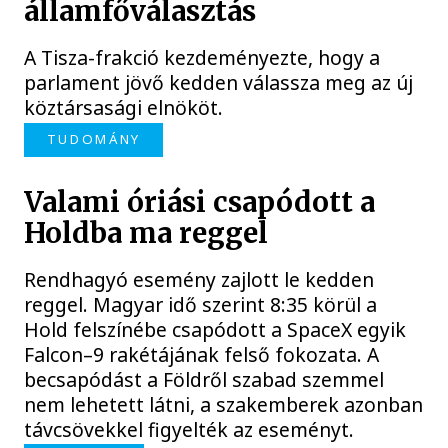
államfőválasztás
A Tisza-frakció kezdeményezte, hogy a
parlament jövő kedden válassza meg az új
köztársasági elnököt.
TUDOMÁNY
Valami óriási csapódott a
Holdba ma reggel
Rendhagyó esemény zajlott le kedden
reggel. Magyar idő szerint 8:35 körül a
Hold felszínébe csapódott a SpaceX egyik
Falcon–9 rakétájának felső fokozata. A
becsapódást a Földről szabad szemmel
nem lehetett látni, a szakemberek azonban
távcsövekkel figyelték az eseményt.