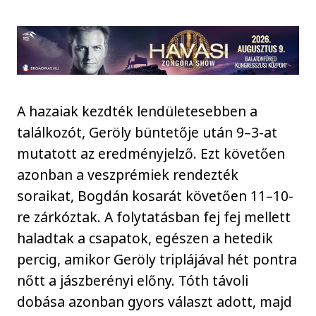
A hazaiak kezdték lendületesebben a
találkozót, Geröly büntetője után 9–3-at
mutatott az eredményjelző. Ezt követően
azonban a veszprémiek rendezték
soraikat, Bogdán kosarát követően 11–10-
re zárkóztak. A folytatásban fej fej mellett
haladtak a csapatok, egészen a hetedik
percig, amikor Geröly triplájával hét pontra
nőtt a jászberényi előny. Tóth távoli
dobása azonban gyors választ adott, majd