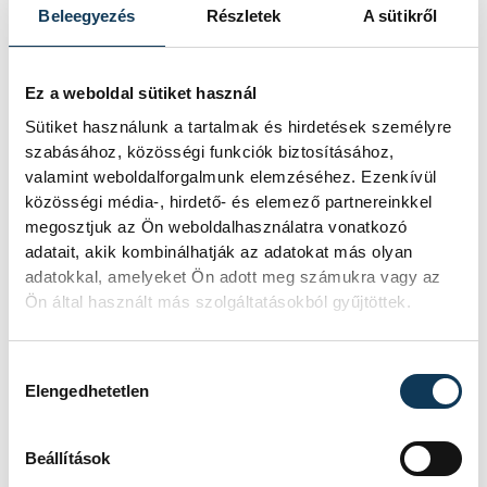
Bicskei
: Baráth B. – Boda
Beleegyezés
Részletek
A sütikről
(Dugolity 46.), Király P., Knolmár
(Fischl 81.), Pócs, Nemes,
Ez a weboldal sütiket használ
Savanya, Varga B., Major, Fehér,
Sütiket használunk a tartalmak és hirdetések személyre
Molnár S.
Vezetőedző
: Csordás
szabásához, közösségi funkciók biztosításához,
Csaba.
valamint weboldalforgalmunk elemzéséhez. Ezenkívül
közösségi média-, hirdető- és elemező partnereinkkel
Gólszerző
: Molnár B. (2.),
megosztjuk az Ön weboldalhasználatra vonatkozó
Rédling K. (68. - 11-esből),
adatait, akik kombinálhatják az adatokat más olyan
Görgényi (91.)
adatokkal, amelyeket Ön adott meg számukra vagy az
Pios lap
: Molnár S. (45.)
Ön által használt más szolgáltatásokból gyűjtöttek.
Hozzájárulás kiválasztása
Elengedhetetlen
sport
labdarúgás
VSC Veszprém
Beállítások