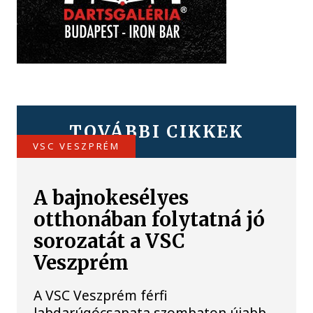
TOVÁBBI CIKKEK
VSC VESZPRÉM
A bajnokesélyes
otthonában folytatná jó
sorozatát a VSC
Veszprém
A VSC Veszprém férfi
labdarúgócsapata szombaton újabb