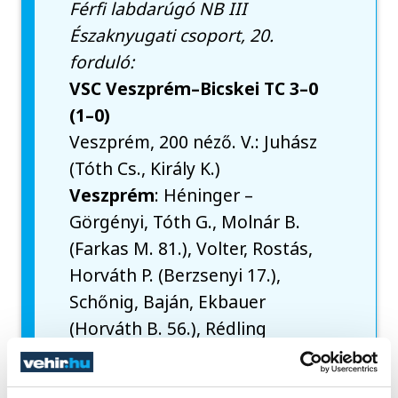
Férfi labdarúgó NB III
Északnyugati csoport, 20.
forduló:
VSC Veszprém–Bicskei TC 3–0
(1–0)
Veszprém, 200 néző. V.: Juhász
(Tóth Cs., Király K.)
Veszprém
: Héninger –
Görgényi, Tóth G., Molnár B.
(Farkas M. 81.), Volter, Rostás,
Horváth P. (Berzsenyi 17.),
Schőnig, Baján, Ekbauer
(Horváth B. 56.), Rédling
(Molnár L. 81.).
Vezetőedző
:
Gunther Zsolt.