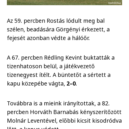
Az 59. percben Rostás lódult meg bal
szélen, beadására Görgényi érkezett, a
fejesét azonban védte a hálóőr.
A 67. percben Rédling Kevint buktatták a
tizenhatoson belül, a játékvezető
tizenegyest ítélt. A büntetőt a sértett a
kapu közepébe vágta,
2–0
.
Továbbra is a mieink irányítottak, a 82.
percben Horváth Barnabás kényszerítőzött
Molnár Leventével, előbbi kicsit kisodródva