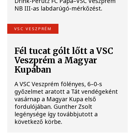
Drink-Perutz FC Pápa–VSC Veszprém
NB III-as labdarúgó-mérkőzést.
VSC VESZPRÉM
Fél tucat gólt lőtt a VSC
Veszprém a Magyar
Kupában
A VSC Veszprém fölényes, 6–0-s
győzelmet aratott a Tát vendégeként
vasárnap a Magyar Kupa első
fordulójában. Gunther Zsolt
legénysége így továbbjutott a
következő körbe.