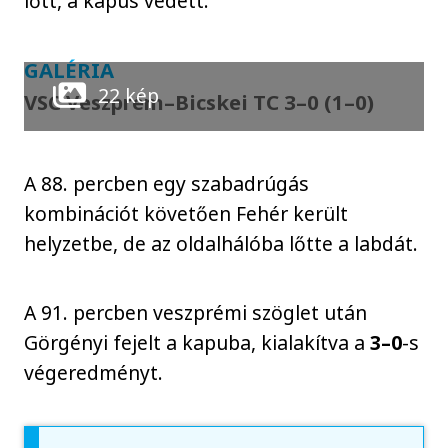
lőtt, a kapus védett.
GALÉRIA
22 kép
VSC Veszprém–Bicskei TC 3–0 (1–0)
A 88. percben egy szabadrúgás
kombinációt követően Fehér került
helyzetbe, de az oldalhálóba lőtte a labdát.
A 91. percben veszprémi szöglet után
Görgényi fejelt a kapuba, kialakítva a
3–0
-s
végeredményt.