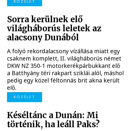
KÖZÉLET
Sorra kerülnek elő
világháborús leletek az
alacsony Dunából
A folyó rekordalacsony vízállása miatt egy
csaknem komplett, II. világháborús német
DKW NZ 350-1 motorkerékpárbukkant elő
a Batthyány téri rakpart sziklái alól, máshol
pedig egy közel féltonnás brit akna került
elő.
KÖZÉLET
Késéltánc a Dunán: Mi
történik, ha leáll Paks?