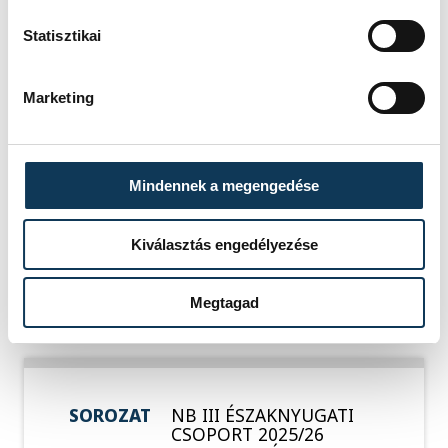
Statisztikai
FOTÓS
SZERZŐ
Szalai
vehir.hu
Marketing
Csaba
Mindennek a megengedése
Események
Kiválasztás engedélyezése
Megtagad
KORÁBBI ESEMÉNYEK BETÖLTÉSE
SOROZAT
NB III ÉSZAKNYUGATI
CSOPORT 2025/26