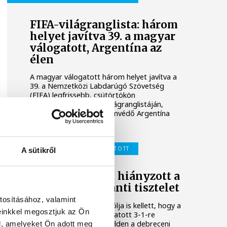
FIFA-világranglista: három
helyet javítva 39. a magyar
válogatott, Argentína az
élen
A magyar válogatott három helyet javítva a
39. a Nemzetközi Labdarúgó Szövetség
(FIFA) legfrissebb, csütörtökön
nyilvánosságra hozott világranglistáján,
amelyet a világbajnoki címvédő Argentína
vezet.
MAGYAR LABDARÚGÓ-VÁLOGATOTT
A sütikről
Schäfer András: hiányzott a
címeres mez iránti tisztelet
tosításához, valamint
Schäfer András bombagólja is kellett, hogy a
einkkel megosztjuk az Ön
magyar labdarúgó-válogatott 3-1-re
legyőzze a kazahokat kedden a debreceni
l, amelyeket Ön adott meg