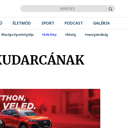
Ű
ÉLETMÓD
SPORT
PODCAST
GALÉRIA
#Európa Sportrégiója
#kék fény
#hőség
#energiaválság
 KUDARCÁNAK