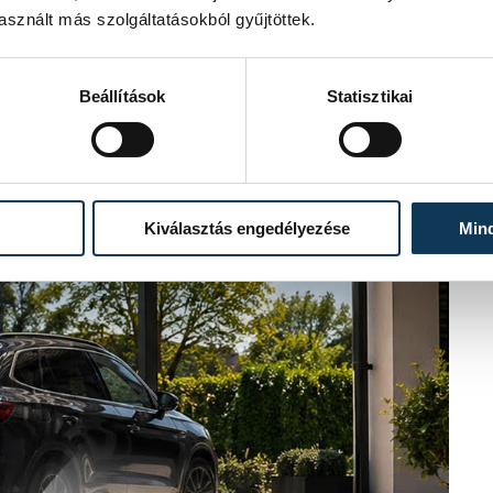
sznált más szolgáltatásokból gyűjtöttek.
Beállítások
Statisztikai
Kiválasztás engedélyezése
Min