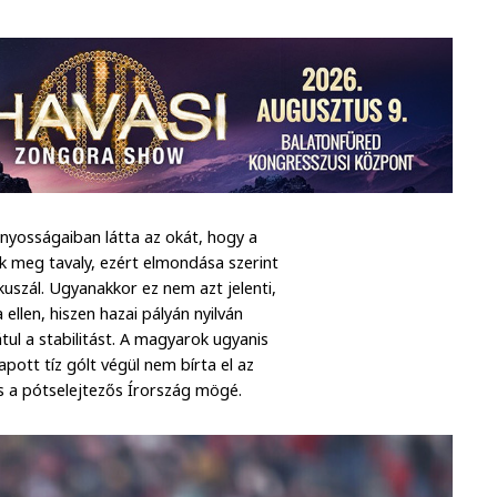
nyosságaiban látta az okát, hogy a
k meg tavaly, ezért elmondása szerint
kuszál. Ugyanakkor ez nem azt jelenti,
ellen, hiszen hazai pályán nyilván
tul a stabilitást. A magyarok ugyanis
apott tíz gólt végül nem bírta el az
és a pótselejtezős Írország mögé.