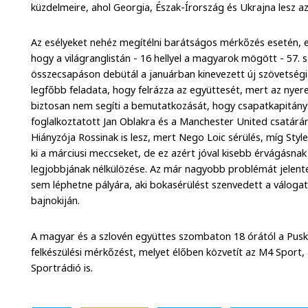
küzdelmeire, ahol Georgia, Észak-Írország és Ukrajna lesz az 
Az esélyeket nehéz megítélni barátságos mérkőzés esetén, e
hogy a világranglistán - 16 hellyel a magyarok mögött - 57. 
összecsapáson debütál a januárban kinevezett új szövetségi 
legfőbb feladata, hogy felrázza az együttesét, mert az nyeret
biztosan nem segíti a bemutatkozását, hogy csapatkapitány 
foglalkoztatott Jan Oblakra és a Manchester United csatárá
Hiányzója Rossinak is lesz, mert Nego Loic sérülés, míg Sty
ki a márciusi meccseket, de ez azért jóval kisebb érvágásnak
legjobbjának nélkülözése. Az már nagyobb problémát jelent
sem léphetne pályára, aki bokasérülést szenvedett a válogat
bajnokiján.
A magyar és a szlovén együttes szombaton 18 órától a Pusk
felkészülési mérkőzést, melyet élőben közvetít az M4 Sport
Sportrádió is.