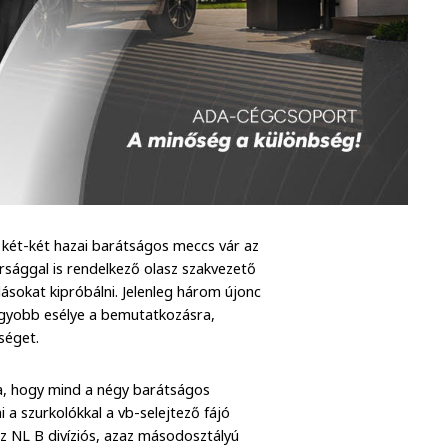
 két-két hazai barátságos meccs vár az
rsággal is rendelkező olasz szakvezető
llásokat kipróbálni. Jelenleg három újonc
agyobb esélye a bemutatkozásra,
séget.
a, hogy mind a négy barátságos
 a szurkolókkal a vb-selejtező fájó
z NL B divíziós, azaz másodosztályú