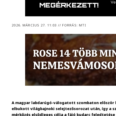
2026. MÁRCIUS 27. 11:03
//
FORRÁS: MTI
A magyar labdarúgó-válogatott szombaton először l
elbukott világbajnoki selejtezősorozat után, így a s
mérkőzés elsődleges célja a fájó kudarc feledtetése 