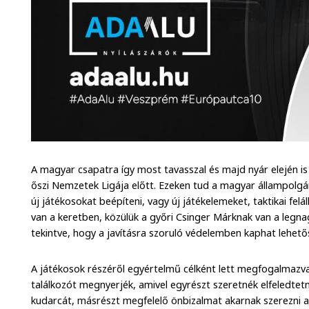
A magyar csapatra így most tavasszal és majd nyár elején is
őszi Nemzetek Ligája előtt. Ezeken tud a magyar állampolgá
új játékosokat beépíteni, vagy új játékelemeket, taktikai felá
van a keretben, közülük a győri Csinger Márknak van a legn
tekintve, hogy a javításra szoruló védelemben kaphat lehető
A játékosok részéről egyértelmű célként lett megfogalmazv
találkozót megnyerjék, amivel egyrészt szeretnék elfeledtetni
kudarcát, másrészt megfelelő önbizalmat akarnak szerezni a