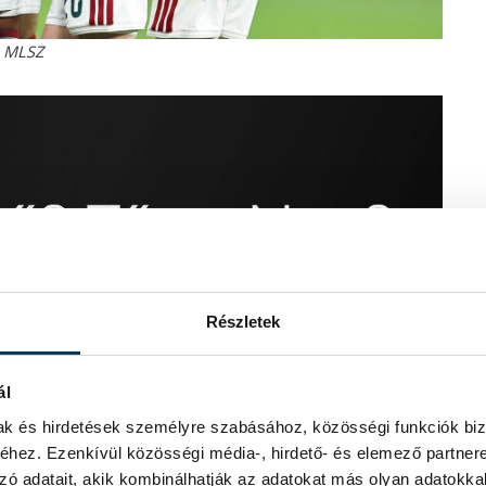
: MLSZ
Részletek
ál
mak és hirdetések személyre szabásához, közösségi funkciók biz
hez. Ezenkívül közösségi média-, hirdető- és elemező partner
zó adatait, akik kombinálhatják az adatokat más olyan adatokka