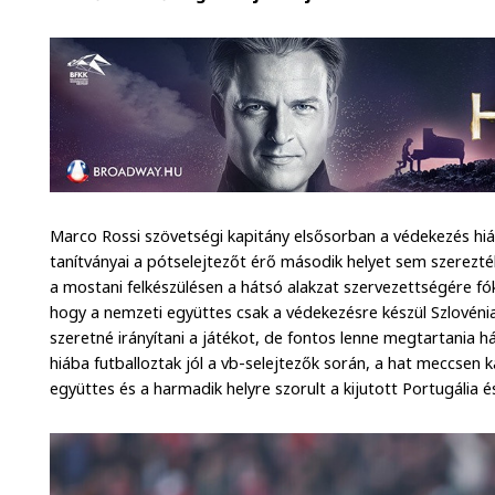
Marco Rossi szövetségi kapitány elsősorban a védekezés hiá
tanítványai a pótselejtezőt érő második helyet sem szerezté
a mostani felkészülésen a hátsó alakzat szervezettségére fó
hogy a nemzeti együttes csak a védekezésre készül Szlovénia 
szeretné irányítani a játékot, de fontos lenne megtartania há
hiába futballoztak jól a vb-selejtezők során, a hat meccsen k
együttes és a harmadik helyre szorult a kijutott Portugália 