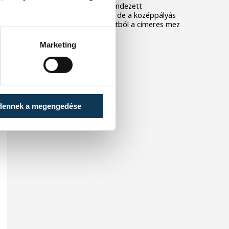
Nagyerdei Stadionban rendezett
barátságos mérkőzésen, de a középpályás
szerint hiányzott a csapatból a címeres mez
iránti tisztelet.
Marketing
dennek a megengedése