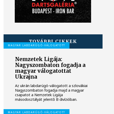
TOVÁBBI CIKKEK
MAGYAR LABDARÚGÓ-VÁLOGATOTT
Nemzetek Ligája:
Nagyszombaton fogadja a
magyar válogatottat
Ukrajna
Az ukrán labdarúgó-válogatott a szlovákiai
Nagyszombaton fogadja majd a magyar
csapatot a Nemzetek Ligája
másodosztályát jelentő B divízióban.
MAGYAR LABDARÚGÓ-VÁLOGATOTT