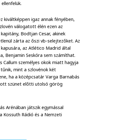
ellenfelük.
z kiváltképpen igaz annak fényében,
szlovén válogatott élén ezen az
kapitány, Bodtjan Cesar, akinek
lenül zárta az őszi vb-selejtezőket. Az
kapusára, az Atlético Madrid által
ra, Benjamin Seskóra sem számíthat.
les Callum személyes okok miatt hagyja
 tűnik, mint a szlovénok két
ene, ha a középcsatár Varga Barnabás
ott szünet előtti utolsó görög
ás Arénában játszik egymással
, a Kossuth Rádió és a Nemzeti