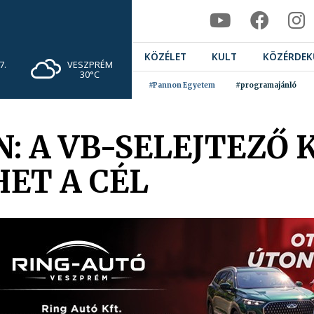
KÖZÉLET
KULT
KÖZÉRDEK
VESZPRÉM
7.
30°C
#Pannon Egyetem
#programajánló
: A VB-SELEJTEZŐ
ET A CÉL