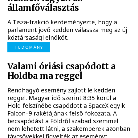
államfőválasztás
A Tisza-frakció kezdeményezte, hogy a
parlament jövő kedden válassza meg az új
köztársasági elnököt.
TUDOMÁNY
Valami óriási csapódott a
Holdba ma reggel
Rendhagyó esemény zajlott le kedden
reggel. Magyar idő szerint 8:35 körül a
Hold felszínébe csapódott a SpaceX egyik
Falcon–9 rakétájának felső fokozata. A
becsapódást a Földről szabad szemmel
nem lehetett látni, a szakemberek azonban
távcsövekkel figyelték az eseményt.