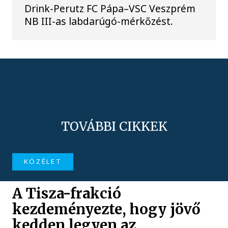
Drink-Perutz FC Pápa–VSC Veszprém
NB III-as labdarúgó-mérkőzést.
TOVÁBBI CIKKEK
KÖZÉLET
A Tisza-frakció
kezdeményezte, hogy jövő
kedden legyen az