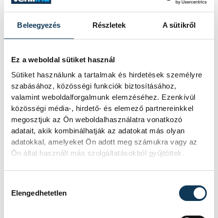
Beleegyezés
Részletek
A sütikről
Ez a weboldal sütiket használ
Sütiket használunk a tartalmak és hirdetések személyre
szabásához, közösségi funkciók biztosításához,
valamint weboldalforgalmunk elemzéséhez. Ezenkívül
közösségi média-, hirdető- és elemező partnereinkkel
megosztjuk az Ön weboldalhasználatra vonatkozó
adatait, akik kombinálhatják az adatokat más olyan
sport
labdarúgás
Pető Tamás
adatokkal, amelyeket Ön adott meg számukra vagy az
Ön által használt más szolgáltatásokból gyűjtöttek.
Hozzájárulás kiválasztása
Elengedhetetlen
SZERZŐ
vehir.hu