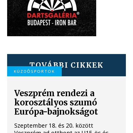
TOVÁBBI CIKKEK
KÜZDŐSPORTOK
Veszprém rendezi a
korosztályos szumó
Európa-bajnokságot
Szeptember 18. és 20. között
Veszprém ad otthont az U15-ös és