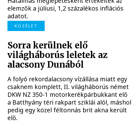
Hatalmas meglepetésként értékelték az
elemzők a júliusi, 1,2 százalékos inflációs
adatot.
KÖZÉLET
Sorra kerülnek elő
világháborús leletek az
alacsony Dunából
A folyó rekordalacsony vízállása miatt egy
csaknem komplett, II. világháborús német
DKW NZ 350-1 motorkerékpárbukkant elő
a Batthyány téri rakpart sziklái alól, máshol
pedig egy közel féltonnás brit akna került
elő.