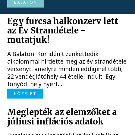
BALATON
Egy furcsa halkonzerv lett
az Év Strandétele -
mutatjuk!
A Balatoni Kör idén tizenkettedik
alkalommal hirdette meg az év strandétele
versenyt, amelyre minden eddiginél több,
22 vendéglátóhely 44 étellel indult. Egy
fonyódi hely nyert...
KÖZÉLET
Meglepték az elemzőket a
júliusi inflációs adatok