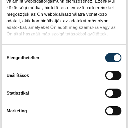
valamint weboldalforgalmunk elemzéséhez. Ezenkívül
közösségi média-, hirdető- és elemező partnereinkkel
megosztjuk az Ön weboldalhasználatra vonatkozó
SOROZAT
NŐI FUTSAL NB I/B
adatait, akik kombinálhatják az adatokat más olyan
NYUGATI CSOPORT,
adatokkal, amelyeket Ön adott meg számukra vagy az
2025/26
Ön által használt más szolgáltatásokból gyűjtöttek.
HAZAI
ASTRA HFC
VENDÉG
VESZPRÉMI EGYETEMI
SPORT CLUB
Hozzájárulás kiválasztása
IDŐPONT
2026. ÁPRILIS 26. 17:00
Elengedhetetlen
HELYSZÍN
ÜLLŐ VÁROSI
SPORTCSARNOK
EREDMÉNY
7-2
Beállítások
RÉSZLETEK
Statisztikai
Marketing