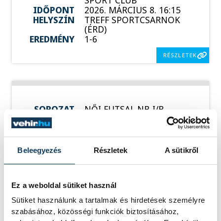
SPORT CLUB
IDŐPONT
2026. MÁRCIUS 8. 16:15
HELYSZÍN
TREFF SPORTCSARNOK
(ÉRD)
EREDMÉNY
1-6
RÉSZLETEK
SOROZAT
NŐI FUTSAL NB I/B
NYUGATI CSOPORT,
2025/26
HAZAI
SSC BUDAPEST
VENDÉG
VESZPRÉMI EGYETEMI
Beleegyezés
Részletek
A sütikről
SPORT CLUB
IDŐPONT
2026. MÁRCIUS 27. 19:30
HELYSZÍN
SINOSZ SPORTCSARNOK
EREDMÉNY
4-5
Ez a weboldal sütiket használ
Sütiket használunk a tartalmak és hirdetések személyre
RÉSZLETEK
szabásához, közösségi funkciók biztosításához,