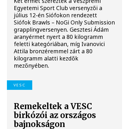
Két érmet szereztek a Veszprémi
Egyetemi Sport Club versenyzői a
július 12-én Siófokon rendezett
Siófok Brawls – NoGi Only Submission
grapplingversenyen. Gesztesi Ádám
aranyérmet nyert a 80 kilogramm
feletti kategóriában, míg Ivanovici
Attila bronzéremmel zárt a 80
kilogramm alatti kezdők
mezőnyében.
VESC
Remekeltek a VESC
birkózói az országos
bajnokságon