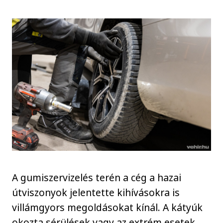
A gumiszervizelés terén a cég a hazai
útviszonyok jelentette kihívásokra is
villámgyors megoldásokat kínál. A kátyúk
okozta sérülések vagy az extrém esetek,