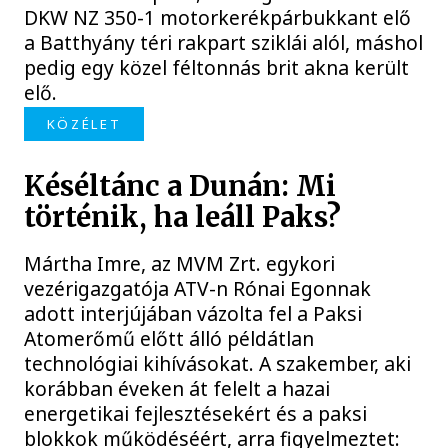
DKW NZ 350-1 motorkerékpárbukkant elő
a Batthyány téri rakpart sziklái alól, máshol
pedig egy közel féltonnás brit akna került
elő.
KÖZÉLET
Késéltánc a Dunán: Mi
történik, ha leáll Paks?
Mártha Imre, az MVM Zrt. egykori
vezérigazgatója ATV-n Rónai Egonnak
adott interjújában vázolta fel a Paksi
Atomerőmű előtt álló példátlan
technológiai kihívásokat. A szakember, aki
korábban éveken át felelt a hazai
energetikai fejlesztésekért és a paksi
blokkok működéséért, arra figyelmeztet: