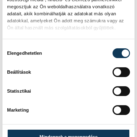
lehetnek, ezért a tisztán tartásuk
megosztjuk az Ön weboldalhasználatra vonatkozó
adatait, akik kombinálhatják az adatokat más olyan
kiemelten fontos.
adatokkal, amelyeket Ön adott meg számukra vagy az
Ön által használt más szolgáltatásokból gyűjtöttek.
Hozzájárulás kiválasztása
Elengedhetetlen
Beállítások
Statisztikai
Marketing
A gumiabroncsokhoz hasonlóan a
Mindennek a megengedése