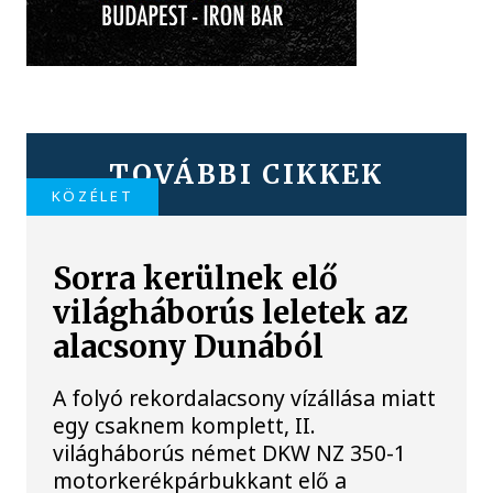
TOVÁBBI CIKKEK
KÖZÉLET
Sorra kerülnek elő
világháborús leletek az
alacsony Dunából
A folyó rekordalacsony vízállása miatt
egy csaknem komplett, II.
világháborús német DKW NZ 350-1
motorkerékpárbukkant elő a