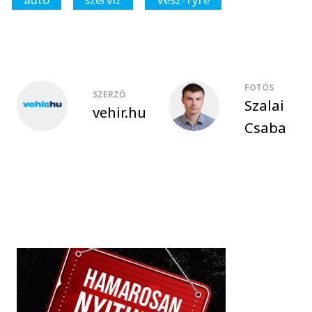
FOTÓS
SZERZŐ
Szalai
vehir.hu
Csaba