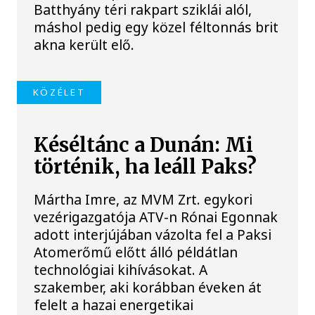
Batthyány téri rakpart sziklái alól,
máshol pedig egy közel féltonnás brit
akna került elő.
KÖZÉLET
Késéltánc a Dunán: Mi
történik, ha leáll Paks?
Mártha Imre, az MVM Zrt. egykori
vezérigazgatója ATV-n Rónai Egonnak
adott interjújában vázolta fel a Paksi
Atomerőmű előtt álló példátlan
technológiai kihívásokat. A
szakember, aki korábban éveken át
felelt a hazai energetikai