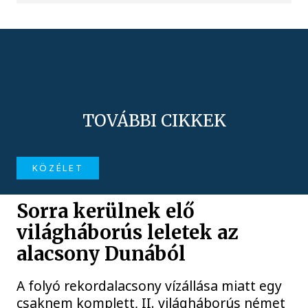
TOVÁBBI CIKKEK
KÖZÉLET
Sorra kerülnek elő
világháborús leletek az
alacsony Dunából
A folyó rekordalacsony vízállása miatt egy
csaknem komplett, II. világháborús német