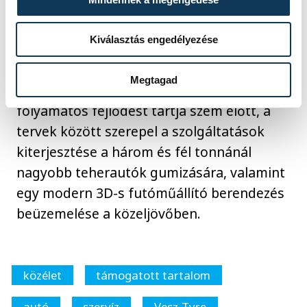
szezonális klímamunkáknál is alapvető cél
a sorban állás elkerülése, így az autósok
Kiválasztás engedélyezése
ezen a téren is a megszokott, rendkívül
gyors és hatékony kiszolgálásra
Megtagad
számíthatnak. A cég a jövőben is a
folyamatos fejlődést tartja szem előtt, a
tervek között szerepel a szolgáltatások
kiterjesztése a három és fél tonnánál
nagyobb teherautók gumizására, valamint
egy modern 3D-s futóműállító berendezés
beüzemelése a közeljövőben.
közélet
támogatott tartalom
autó
szervíz
Vesz-Tyre