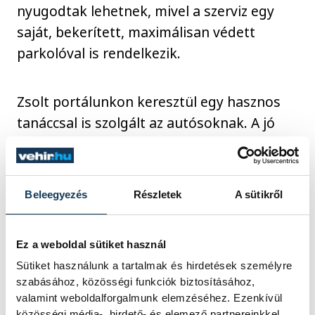
nyugodtak lehetnek, mivel a szerviz egy
saját, bekerített, maximálisan védett
parkolóval is rendelkezik.
Zsolt portálunkon keresztül egy hasznos
tanáccsal is szolgált az autósoknak. A jó
idő beköszöntével lassan aktuálissá válik a
klímaberendezések ellenőrzése, amelyet
érdemes még a nagy nyári tumultus előtt
Beleegyezés
Részletek
A sütikről
elvégeztetni. A Vesz-Tyre szakemberei a
gáztöltés mellett teljes körű javítást,
Ez a weboldal sütiket használ
szűrőcserét, valamint ózonos
Sütiket használunk a tartalmak és hirdetések személyre
fertőtlenítést és tisztítást is vállalnak. Az
szabásához, közösségi funkciók biztosításához,
elhanyagolt klímarendszerek ugyanis
valamint weboldalforgalmunk elemzéséhez. Ezenkívül
számos légúti megbetegedés forrásai
közösségi média-, hirdető- és elemező partnereinkkel