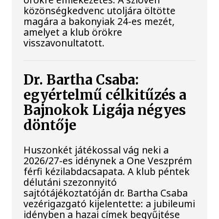
közönségkedvenc utoljára öltötte
magára a bakonyiak 24-es mezét,
amelyet a klub örökre
visszavonultatott.
Dr. Bartha Csaba:
egyértelmű célkitűzés a
Bajnokok Ligája négyes
döntője
Huszonkét játékossal vág neki a
2026/27-es idénynek a One Veszprém
férfi kézilabdacsapata. A klub péntek
délutáni szezonnyitó
sajtótájékoztatóján dr. Bartha Csaba
vezérigazgató kijelentette: a jubileumi
idényben a hazai címek begyűjtése