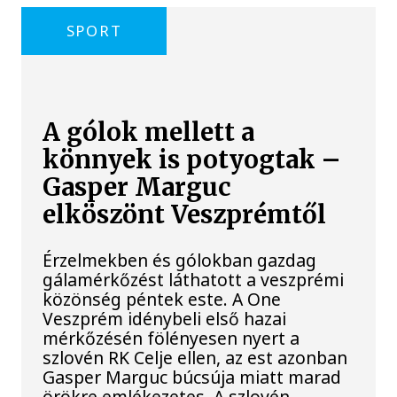
SPORT
A gólok mellett a
könnyek is potyogtak –
Gasper Marguc
elköszönt Veszprémtől
Érzelmekben és gólokban gazdag
gálamérkőzést láthatott a veszprémi
közönség péntek este. A One
Veszprém idénybeli első hazai
mérkőzésén fölényesen nyert a
szlovén RK Celje ellen, az est azonban
Gasper Marguc búcsúja miatt marad
örökre emlékezetes. A szlovén