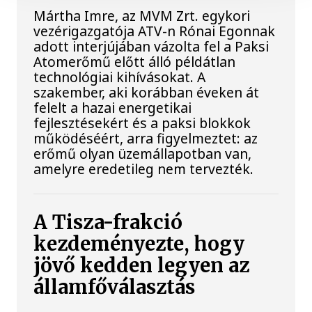
Mártha Imre, az MVM Zrt. egykori
vezérigazgatója ATV-n Rónai Egonnak
adott interjújában vázolta fel a Paksi
Atomerőmű előtt álló példátlan
technológiai kihívásokat. A
szakember, aki korábban éveken át
felelt a hazai energetikai
fejlesztésekért és a paksi blokkok
működéséért, arra figyelmeztet: az
erőmű olyan üzemállapotban van,
amelyre eredetileg nem tervezték.
A Tisza-frakció
kezdeményezte, hogy
jövő kedden legyen az
államfőválasztás