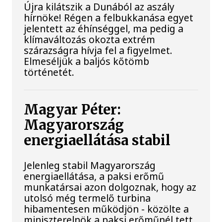
Újra kilátszik a Dunából az aszály
hírnöke! Régen a felbukkanása egyet
jelentett az éhínséggel, ma pedig a
klímaváltozás okozta extrém
szárazságra hívja fel a figyelmet.
Elmeséljük a baljós kőtömb
történetét.
Magyar Péter:
Magyarország
energiaellátása stabil
Jelenleg stabil Magyarország
energiaellátása, a paksi erőmű
munkatársai azon dolgoznak, hogy az
utolsó még termelő turbina
hibamentesen működjön - közölte a
miniszterelnök a paksi erőműnél tett