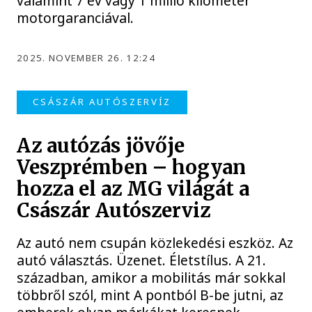
valamint 7 év vagy 1 millió kilométer
motorgaranciával.
2025. NOVEMBER 26. 12:24
CSÁSZÁR AUTÓSZERVÍZ
Az autózás jövője
Veszprémben – hogyan
hozza el az MG világát a
Császár Autószerviz
Az autó nem csupán közlekedési eszköz. Az
autó választás. Üzenet. Életstílus. A 21.
században, amikor a mobilitás már sokkal
többről szól, mint A pontból B-be jutni, az