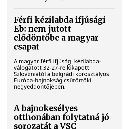
Férfi kézilabda ifjúsági
Eb: nem jutott
elődöntőbe a magyar
csapat
A magyar férfi ifjúsági kézilabda-
válogatott 32-27-re kikapott
Szlovéniától a belgrádi korosztályos
Európa-bajnokság csütörtöki
negyeddöntőjében.
A bajnokesélyes
otthonában folytatná jó
sorozatát a VSC