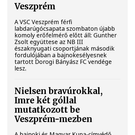
Veszprém
A VSC Veszprém férfi
labdarúgócsapata szombaton újabb
komoly erőfelmérő előtt áll: Gunther
Zsolt együttese az NB III
északnyugati csoportjának második
fordulójában a bajnokesélyesnek
tartott Dorogi Bányász FC vendége
lesz.
Nielsen bravúrokkal,
Imre két góllal
mutatkozott be
Veszprém-mezben
A bajnoki és Magyar Kupa-címvédő