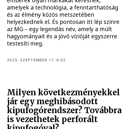
emberek olyan márkákat keresnek,
amelyek a technológia, a fenntarthatóság
és az élmény közös metszetében
helyezkednek el. És pontosan itt lép színre
az MG – egy legendás név, amely a múlt
hagyományait és a jövő vízióját egyszerre
testesíti meg.
2025. SZEPTEMBER 17. 0:02
Milyen következményekkel
jár egy meghibásodott
kipufogórendszer? Továbbra
is vezethetek perforált
kipufogóval?