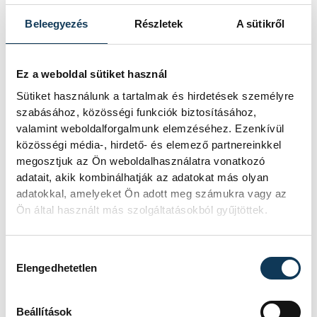
Egy furcsa halkonzerv
Beleegyezés
Részletek
A sütikről
lett az Év Strandétele -
mutatjuk!
Ez a weboldal sütiket használ
Sütiket használunk a tartalmak és hirdetések személyre
A Balatoni Kör idén tizenkettedik
szabásához, közösségi funkciók biztosításához,
alkalommal hirdette meg az év
valamint weboldalforgalmunk elemzéséhez. Ezenkívül
strandétele versenyt, amelyre minden
közösségi média-, hirdető- és elemező partnereinkkel
eddiginél több, 22 vendéglátóhely 44
megosztjuk az Ön weboldalhasználatra vonatkozó
étellel indult. Egy fonyódi hely nyert...
adatait, akik kombinálhatják az adatokat más olyan
adatokkal, amelyeket Ön adott meg számukra vagy az
Ön által használt más szolgáltatásokból gyűjtöttek.
Meglepték az elemzőket
a júliusi inflációs adatok
Hozzájárulás kiválasztása
Elengedhetetlen
Hatalmas meglepetésként értékelték
az elemzők a júliusi, 1,2 százalékos
inflációs adatot.
Beállítások