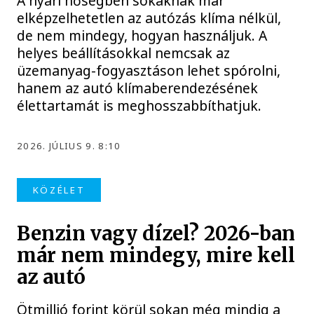
A nyári hőségben sokaknak már
elképzelhetetlen az autózás klíma nélkül,
de nem mindegy, hogyan használjuk. A
helyes beállításokkal nemcsak az
üzemanyag-fogyasztáson lehet spórolni,
hanem az autó klímaberendezésének
élettartamát is meghosszabbíthatjuk.
2026. JÚLIUS 9. 8:10
KÖZÉLET
Benzin vagy dízel? 2026-ban
már nem mindegy, mire kell
az autó
Ötmillió forint körül sokan még mindig a