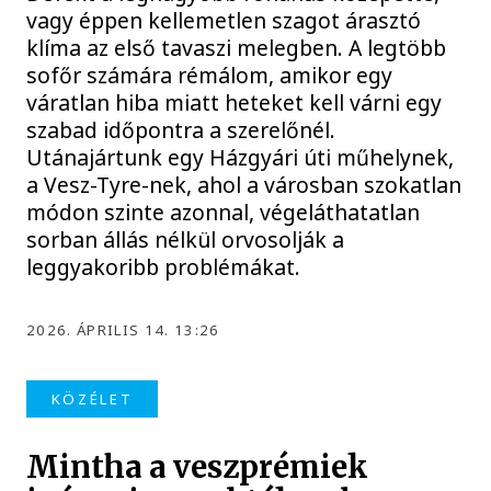
vagy éppen kellemetlen szagot árasztó
klíma az első tavaszi melegben. A legtöbb
sofőr számára rémálom, amikor egy
váratlan hiba miatt heteket kell várni egy
szabad időpontra a szerelőnél.
Utánajártunk egy Házgyári úti műhelynek,
a Vesz-Tyre-nek, ahol a városban szokatlan
módon szinte azonnal, végeláthatatlan
sorban állás nélkül orvosolják a
leggyakoribb problémákat.
2026. ÁPRILIS 14. 13:26
KÖZÉLET
Mintha a veszprémiek