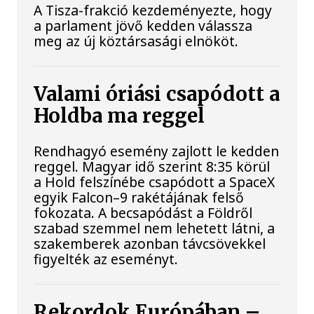
A Tisza-frakció kezdeményezte, hogy
a parlament jövő kedden válassza
meg az új köztársasági elnököt.
Valami óriási csapódott a
Holdba ma reggel
Rendhagyó esemény zajlott le kedden
reggel. Magyar idő szerint 8:35 körül
a Hold felszínébe csapódott a SpaceX
egyik Falcon–9 rakétájának felső
fokozata. A becsapódást a Földről
szabad szemmel nem lehetett látni, a
szakemberek azonban távcsövekkel
figyelték az eseményt.
Rekordok Európában –