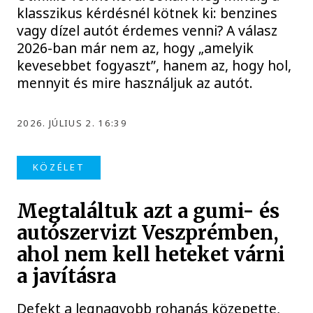
klasszikus kérdésnél kötnek ki: benzines
vagy dízel autót érdemes venni? A válasz
2026-ban már nem az, hogy „amelyik
kevesebbet fogyaszt”, hanem az, hogy hol,
mennyit és mire használjuk az autót.
2026. JÚLIUS 2. 16:39
KÖZÉLET
Megtaláltuk azt a gumi- és
autószervizt Veszprémben,
ahol nem kell heteket várni
a javításra
Defekt a legnagyobb rohanás közepette,