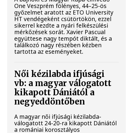
One Veszprém fölényes, 44–25-ös
győzelmet aratott az ETO University
HT vendégeként csütörtökön, ezzel
sikerrel kezdte a nyári felkészülési
mérkőzések sorát. Xavier Pascual
együttese nagy tempót diktált, és a
találkozó nagy részében kézben
tartotta az eseményeket.
Női kézilabda ifjúsági
vb: a magyar válogatott
kikapott Dániától a
negyeddöntőben
A magyar női ifjúsági kézilabda-
válogatott 24-20-ra kikapott Dániától
a romániai korosztályos