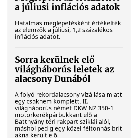
a júliusi inflációs adatok
Hatalmas meglepetésként értékelték
az elemzők a júliusi, 1,2 százalékos
inflációs adatot.
Sorra kerülnek elő
világháborús leletek az
alacsony Dunából
A folyó rekordalacsony vízállása miatt
egy csaknem komplett, II.
világháborús német DKW NZ 350-1
motorkerékpárbukkant elő a
Batthyány téri rakpart sziklái alól,
máshol pedig egy közel féltonnás brit
akna került elő.