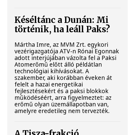
Késéltánc a Dunán: Mi
történik, ha leáll Paks?
Mártha Imre, az MVM Zrt. egykori
vezérigazgatója ATV-n Rónai Egonnak
adott interjújában vázolta fel a Paksi
Atomerőmű előtt álló példátlan
technológiai kihívásokat. A
szakember, aki korábban éveken át
felelt a hazai energetikai
fejlesztésekért és a paksi blokkok
működéséért, arra figyelmeztet: az
erőmű olyan üzemállapotban van,
amelyre eredetileg nem tervezték.
A Tisza-frakció