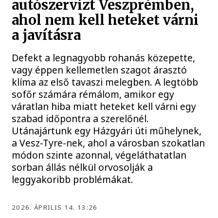
autószervizt Veszprémben,
ahol nem kell heteket várni
a javításra
Defekt a legnagyobb rohanás közepette,
vagy éppen kellemetlen szagot árasztó
klíma az első tavaszi melegben. A legtöbb
sofőr számára rémálom, amikor egy
váratlan hiba miatt heteket kell várni egy
szabad időpontra a szerelőnél.
Utánajártunk egy Házgyári úti műhelynek,
a Vesz-Tyre-nek, ahol a városban szokatlan
módon szinte azonnal, végeláthatatlan
sorban állás nélkül orvosolják a
leggyakoribb problémákat.
2026. ÁPRILIS 14. 13:26