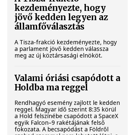
kezdeményezte, hogy
jövő kedden legyen az
államfőválasztás
A Tisza-frakció kezdeményezte, hogy
a parlament jövő kedden válassza
meg az új köztársasági elnököt.
Valami óriási csapódott a
Holdba ma reggel
Rendhagyó esemény zajlott le kedden
reggel. Magyar idő szerint 8:35 körül
a Hold felszínébe csapódott a SpaceX
egyik Falcon–9 rakétájának felső
fokozata. A becsapódást a Földről