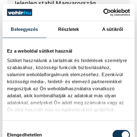
Jelenleg stabil Magyarország
energiaellátása, a paksi erőmű
munkatársai azon dolgoznak, hogy az
utolsó még termelő turbina
hibamentesen működjön - közölte a
Beleegyezés
Részletek
A sütikről
miniszterelnök a paksi erőműnél tett
keddi látogatása során.
Ez a weboldal sütiket használ
Sütiket használunk a tartalmak és hirdetések személyre
Játék közben fedezik fel
szabásához, közösségi funkciók biztosításához,
a tudomány világát a
valamint weboldalforgalmunk elemzéséhez. Ezenkívül
közösségi média-, hirdető- és elemező partnereinkkel
veszprémi gyerekek
megosztjuk az Ön weboldalhasználatra vonatkozó
adatait, akik kombinálhatják az adatokat más olyan
Látványos kísérletek, kreatív
adatokkal, amelyeket Ön adott meg számukra vagy az
feladatok és sok-sok élmény várja a
Ön által használt más szolgáltatásokból gyűjtöttek.
gyerekeket a veszprémi Tinker
Labsben. Videónkban Balassa
Marietta, a központ vezetője mutatja
Hozzájárulás kiválasztása
be, hogyan teszik izgalmassá a
Elengedhetetlen