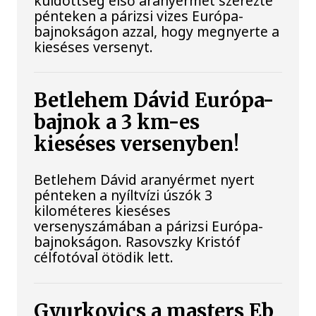
küldöttség első aranyérmét szerezte
pénteken a párizsi vizes Európa-
bajnokságon azzal, hogy megnyerte a
kieséses versenyt.
Betlehem Dávid Európa-
bajnok a 3 km-es
kieséses versenyben!
Betlehem Dávid aranyérmet nyert
pénteken a nyíltvízi úszók 3
kilométeres kieséses
versenyszámában a párizsi Európa-
bajnokságon. Rasovszky Kristóf
célfotóval ötödik lett.
Gyurkovics a masters Eb