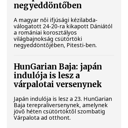
negyeddöntőben
A magyar női ifjúsági kézilabda-
válogatott 24-20-ra kikapott Dániától
a romániai korosztályos
világbajnokság csütörtöki
negyeddöntőjében, Pitesti-ben.
HunGarian Baja: japán
indulója is lesz a
várpalotai versenynek
Japán indulója is lesz a 23. HunGarian
Baja terepraliversenynek, amelynek
jövő héten csütörtöktől szombatig
Várpalota ad otthont.