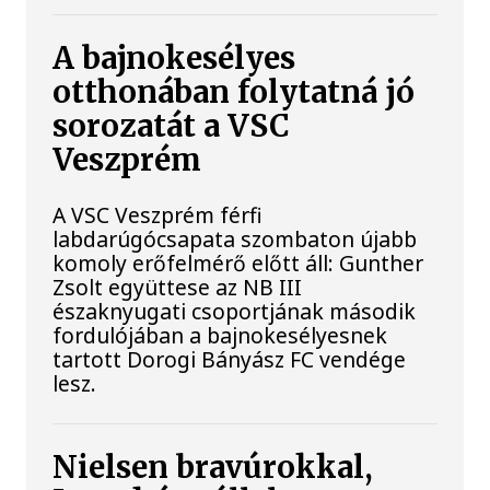
A bajnokesélyes
otthonában folytatná jó
sorozatát a VSC
Veszprém
A VSC Veszprém férfi
labdarúgócsapata szombaton újabb
komoly erőfelmérő előtt áll: Gunther
Zsolt együttese az NB III
északnyugati csoportjának második
fordulójában a bajnokesélyesnek
tartott Dorogi Bányász FC vendége
lesz.
Nielsen bravúrokkal,