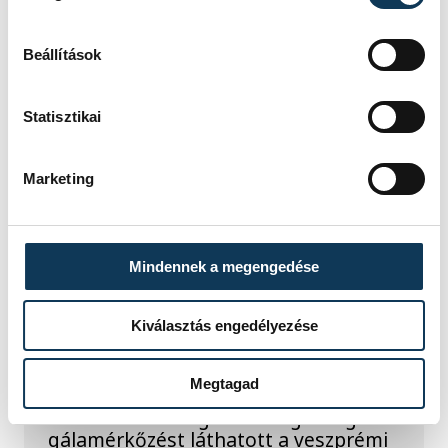
természettudományok
megismerését.
Beállítások
Statisztikai
SPORT
Marketing
A gólok mellett a
Mindennek a megengedése
könnyek is potyogtak –
Kiválasztás engedélyezése
Gasper Marguc
elköszönt Veszprémtől
Megtagad
Érzelmekben és gólokban gazdag
gálamérkőzést láthatott a veszprémi