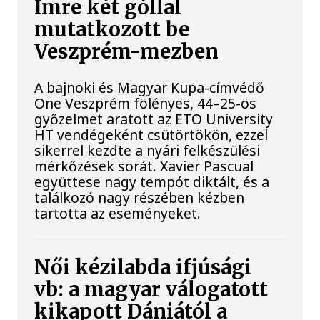
Imre két góllal
mutatkozott be
Veszprém-mezben
A bajnoki és Magyar Kupa-címvédő
One Veszprém fölényes, 44–25-ös
győzelmet aratott az ETO University
HT vendégeként csütörtökön, ezzel
sikerrel kezdte a nyári felkészülési
mérkőzések sorát. Xavier Pascual
együttese nagy tempót diktált, és a
találkozó nagy részében kézben
tartotta az eseményeket.
Női kézilabda ifjúsági
vb: a magyar válogatott
kikapott Dániától a