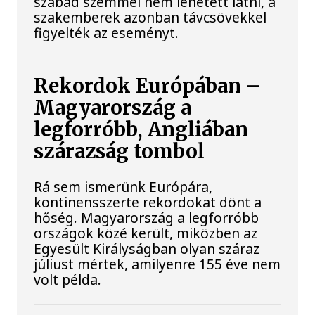
szabad szemmel nem lehetett látni, a
szakemberek azonban távcsövekkel
figyelték az eseményt.
Rekordok Európában –
Magyarország a
legforróbb, Angliában
szárazság tombol
Rá sem ismerünk Európára,
kontinensszerte rekordokat dönt a
hőség. Magyarország a legforróbb
országok közé került, miközben az
Egyesült Királyságban olyan száraz
júliust mértek, amilyenre 155 éve nem
volt példa.