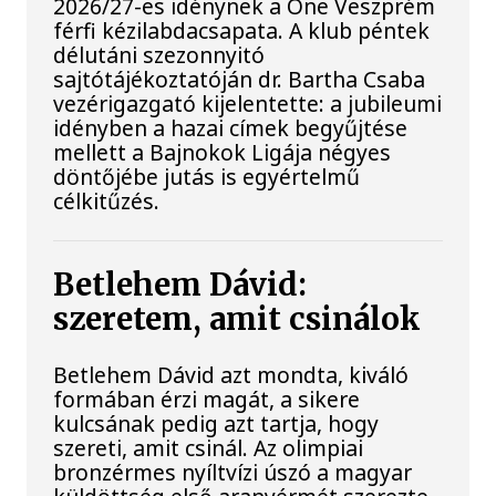
2026/27-es idénynek a One Veszprém
férfi kézilabdacsapata. A klub péntek
délutáni szezonnyitó
sajtótájékoztatóján dr. Bartha Csaba
vezérigazgató kijelentette: a jubileumi
idényben a hazai címek begyűjtése
mellett a Bajnokok Ligája négyes
döntőjébe jutás is egyértelmű
célkitűzés.
Betlehem Dávid:
szeretem, amit csinálok
Betlehem Dávid azt mondta, kiváló
formában érzi magát, a sikere
kulcsának pedig azt tartja, hogy
szereti, amit csinál. Az olimpiai
bronzérmes nyíltvízi úszó a magyar