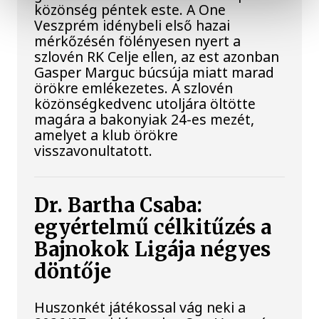
közönség péntek este. A One
Veszprém idénybeli első hazai
mérkőzésén fölényesen nyert a
szlovén RK Celje ellen, az est azonban
Gasper Marguc búcsúja miatt marad
örökre emlékezetes. A szlovén
közönségkedvenc utoljára öltötte
magára a bakonyiak 24-es mezét,
amelyet a klub örökre
visszavonultatott.
Dr. Bartha Csaba:
egyértelmű célkitűzés a
Bajnokok Ligája négyes
döntője
Huszonkét játékossal vág neki a