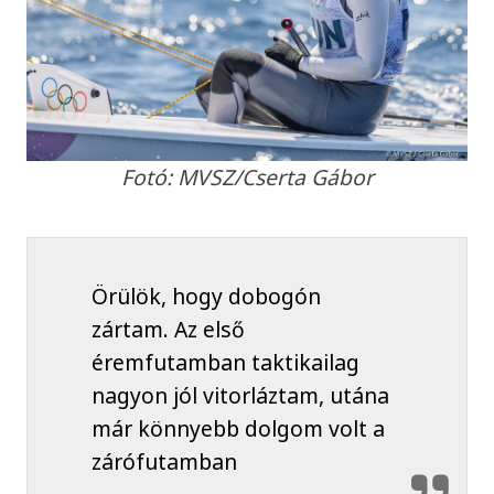
Fotó: MVSZ/Cserta Gábor
Örülök, hogy dobogón
zártam. Az első
éremfutamban taktikailag
nagyon jól vitorláztam, utána
már könnyebb dolgom volt a
zárófutamban