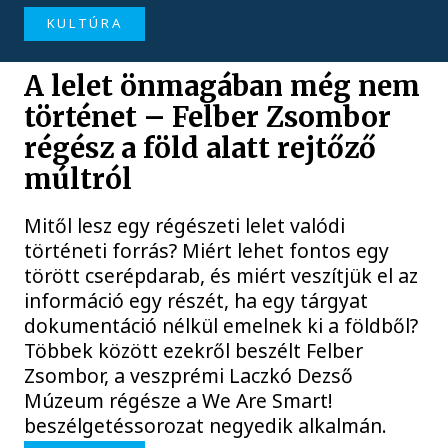
KULTÚRA
A lelet önmagában még nem
történet – Felber Zsombor
régész a föld alatt rejtőző
múltról
Mitől lesz egy régészeti lelet valódi
történeti forrás? Miért lehet fontos egy
törött cserépdarab, és miért veszítjük el az
információ egy részét, ha egy tárgyat
dokumentáció nélkül emelnek ki a földből?
Többek között ezekről beszélt Felber
Zsombor, a veszprémi Laczkó Dezső
Múzeum régésze a We Are Smart!
beszélgetéssorozat negyedik alkalmán.