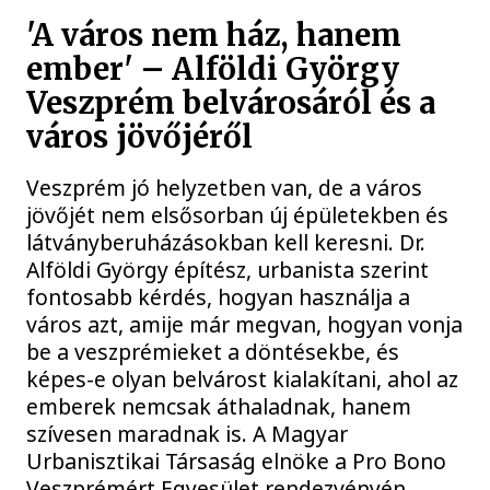
'A város nem ház, hanem
ember' – Alföldi György
Veszprém belvárosáról és a
város jövőjéről
Veszprém jó helyzetben van, de a város
jövőjét nem elsősorban új épületekben és
látványberuházásokban kell keresni. Dr.
Alföldi György építész, urbanista szerint
fontosabb kérdés, hogyan használja a
város azt, amije már megvan, hogyan vonja
be a veszprémieket a döntésekbe, és
képes-e olyan belvárost kialakítani, ahol az
emberek nemcsak áthaladnak, hanem
szívesen maradnak is. A Magyar
Urbanisztikai Társaság elnöke a Pro Bono
Veszprémért Egyesület rendezvényén