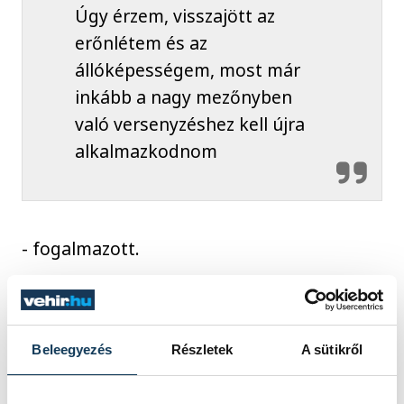
Úgy érzem, visszajött az
erőnlétem és az
állóképességem, most már
inkább a nagy mezőnyben
való versenyzéshez kell újra
alkalmazkodnom
- fogalmazott.
A következő fontos állomás a májusi
Európa-bajnokság lesz, amelyet a
Beleegyezés
Részletek
A sütikről
horvátországi Splitben rendeznek. Érdi a
kontinensviadal előtt még egy versenyt