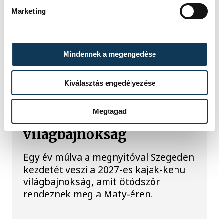
Marketing
Mindennek a megengedése
TOVÁBBI CIKKEK
ORSZÁG-VILÁG
Kiválasztás engedélyezése
Egy év múlva kezdődik
Megtagad
Szegeden a kajak-kenu
világbajnokság
Egy év múlva a megnyitóval Szegeden
kezdetét veszi a 2027-es kajak-kenu
világbajnokság, amit ötödször
rendeznek meg a Maty-éren.