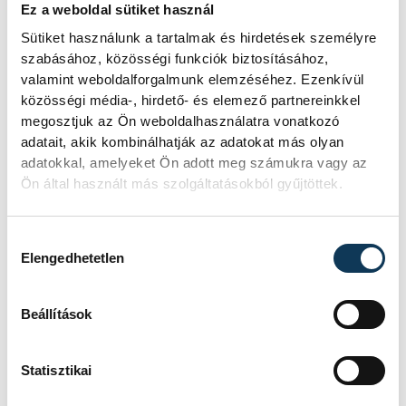
Ez a weboldal sütiket használ
tervez, amennyiben a körülmények
megfelelőek lesznek.
Sütiket használunk a tartalmak és hirdetések személyre
szabásához, közösségi funkciók biztosításához,
valamint weboldalforgalmunk elemzéséhez. Ezenkívül
közösségi média-, hirdető- és elemező partnereinkkel
megosztjuk az Ön weboldalhasználatra vonatkozó
sport
ország-világ
vitorlázás
adatait, akik kombinálhatják az adatokat más olyan
adatokkal, amelyeket Ön adott meg számukra vagy az
Érdi Mária
Ön által használt más szolgáltatásokból gyűjtöttek.
Hozzájárulás kiválasztása
Elengedhetetlen
SZERZŐ
vehir.hu
Beállítások
Statisztikai