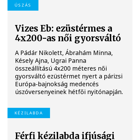
ÚSZÁS
Vizes Eb: ezüstérmes a
4x200-as női gyorsváltó
A Pádár Nikolett, Ábrahám Minna,
Késely Ajna, Ugrai Panna
összeállítású 4x200 méteres női
gyorsváltó ezüstérmet nyert a párizsi
Európa-bajnokság medencés
úszóversenyeinek hétfői nyitónapján.
KÉZILABDA
Férfi kézilabda ifjúsági