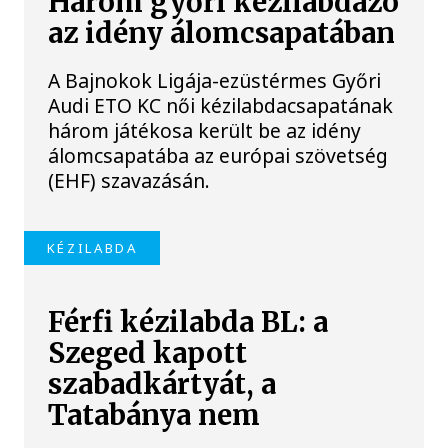
Három győri kézilabdázó
az idény álomcsapatában
A Bajnokok Ligája-ezüstérmes Győri
Audi ETO KC női kézilabdacsapatának
három játékosa került be az idény
álomcsapatába az európai szövetség
(EHF) szavazásán.
KÉZILABDA
Férfi kézilabda BL: a
Szeged kapott
szabadkártyát, a
Tatabánya nem