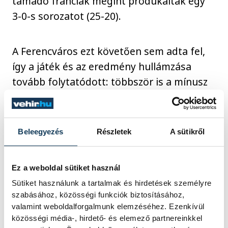
támadó franciák megint produkáltak egy
3-0-s sorozatot (25-20).
A Ferencváros ezt követően sem adta fel,
így a játék és az eredmény hullámzása
tovább folytatódott: többször is a mínusz
egyért támadott az FTC, de egyszer sem
járt sikerrel, és hiába volt nyolccal több
kapura lövése, mint ellenfelének, a Metz
Beleegyezés
Részletek
A sütikről
mindössze 12 kísérletet rontott és
magabiztosan lehozta a hajrát.
Ez a weboldal sütiket használ
Sütiket használunk a tartalmak és hirdetések személyre
A magyar csapatnak hat, a franciának csak
szabásához, közösségi funkciók biztosításához,
egy alkalommal kellett emberhátrányban
valamint weboldalforgalmunk elemzéséhez. Ezenkívül
közösségi média-, hirdető- és elemező partnereinkkel
játszania.