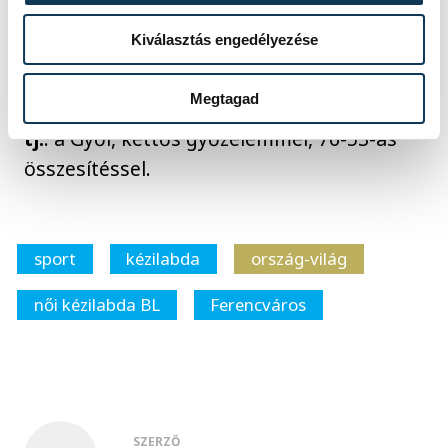
Kiválasztás engedélyezése
korábban:
Győri Audi ETO KC-Odense HB (dán) 40-25
Megtagad
(17-8)
tj.
: a Győr, kettős győzelemmel, 76-53-as
összesítéssel.
sport
kézilabda
ország-világ
női kézilabda BL
Ferencváros
SZERZŐ