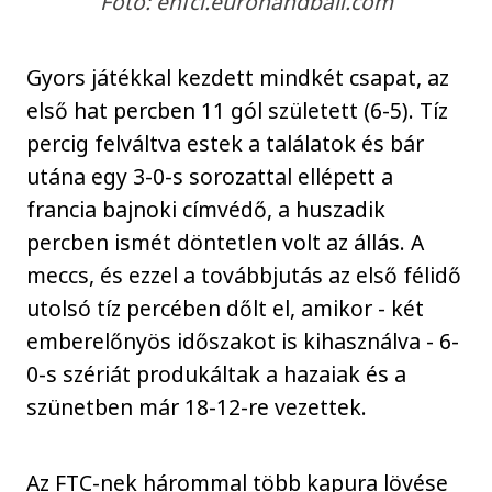
Fotó: ehfcl.eurohandball.com
Gyors játékkal kezdett mindkét csapat, az
első hat percben 11 gól született (6-5). Tíz
percig felváltva estek a találatok és bár
utána egy 3-0-s sorozattal ellépett a
francia bajnoki címvédő, a huszadik
percben ismét döntetlen volt az állás. A
meccs, és ezzel a továbbjutás az első félidő
utolsó tíz percében dőlt el, amikor - két
emberelőnyös időszakot is kihasználva - 6-
0-s szériát produkáltak a hazaiak és a
szünetben már 18-12-re vezettek.
Az FTC-nek hárommal több kapura lövése