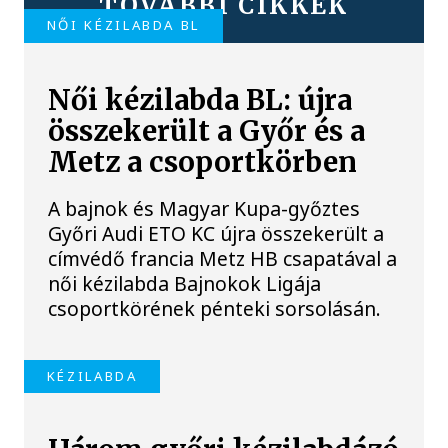
TOVÁBBI CIKKEK
NŐI KÉZILABDA BL
Női kézilabda BL: újra
összekerült a Győr és a
Metz a csoportkörben
A bajnok és Magyar Kupa-győztes
Győri Audi ETO KC újra összekerült a
címvédő francia Metz HB csapatával a
női kézilabda Bajnokok Ligája
csoportkörének pénteki sorsolásán.
KÉZILABDA