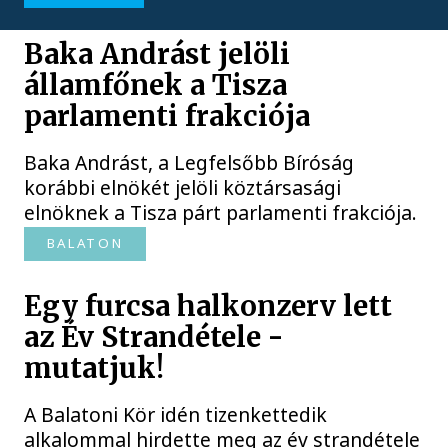
Baka Andrást jelöli
államfőnek a Tisza
parlamenti frakciója
Baka Andrást, a Legfelsőbb Bíróság
korábbi elnökét jelöli köztársasági
elnöknek a Tisza párt parlamenti frakciója.
BALATON
Egy furcsa halkonzerv lett
az Év Strandétele -
mutatjuk!
A Balatoni Kör idén tizenkettedik
alkalommal hirdette meg az év strandétele