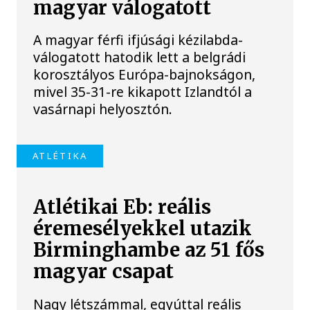
magyar válogatott
A magyar férfi ifjúsági kézilabda-
válogatott hatodik lett a belgrádi
korosztályos Európa-bajnokságon,
mivel 35-31-re kikapott Izlandtól a
vasárnapi helyosztón.
ATLÉTIKA
Atlétikai Eb: reális
éremesélyekkel utazik
Birminghambe az 51 fős
magyar csapat
Nagy létszámmal, egyúttal reális