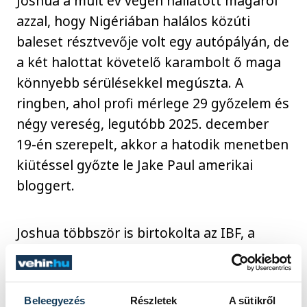
Joshua a múlt év végén hallatott magáról
azzal, hogy Nigériában halálos közúti
baleset résztvevője volt egy autópályán, de
a két halottat követelő karambolt ő maga
könnyebb sérülésekkel megúszta. A
ringben, ahol profi mérlege 29 győzelem és
négy vereség, legutóbb 2025. december
19-én szerepelt, akkor a hatodik menetben
kiütéssel győzte le Jake Paul amerikai
bloggert.
Joshua többször is birtokolta az IBF, a
WBA, a WBO és az IBO világszervezetek
öveit, két ízben őt is Uszik fosztotta meg
címeitől.
Beleegyezés
Részletek
A sütikről