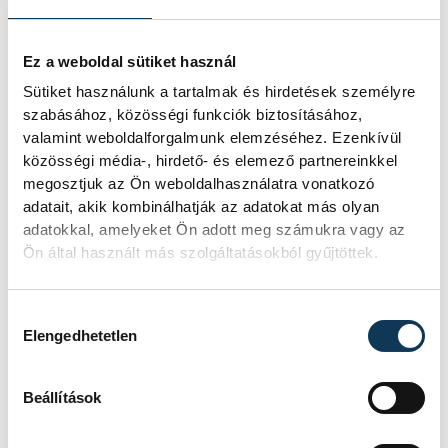
A Fury-Joshua összecsapásnak
Ez a weboldal sütiket használ
mindazonáltal előfeltétele van, mégpedig
Sütiket használunk a tartalmak és hirdetések személyre
az, hogy kettejük csatája előtt utóbbinak
szabásához, közösségi funkciók biztosításához,
meg kell nyernie saját felhozó meccsét.
valamint weboldalforgalmunk elemzéséhez. Ezenkívül
közösségi média-, hirdető- és elemező partnereinkkel
Joshua július 25-én Rijádban azzal a 35
megosztjuk az Ön weboldalhasználatra vonatkozó
éves, albán Kristian Prengával küzd meg,
adatait, akik kombinálhatják az adatokat más olyan
akinek 20 győzelme és egy veresége van.
adatokkal, amelyeket Ön adott meg számukra vagy az
Ön által használt más szolgáltatásokból gyűjtöttek.
Hozzájárulás kiválasztása
sport
ország-világ
küzdősportok
Elengedhetetlen
ökölvívás
Beállítások