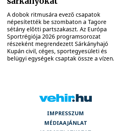
sárkányokat
A dobok ritmusára evező csapatok
népesítették be szombaton a Tagore
sétány előtti partszakaszt. Az Európa
Sportrégiója 2026 programsorozat
részeként megrendezett Sárkányhajó
Kupán civil, céges, sportegyesületi és
belügyi egységek csaptak össze a vízen.
IMPRESSZUM
MÉDIAAJÁNLAT