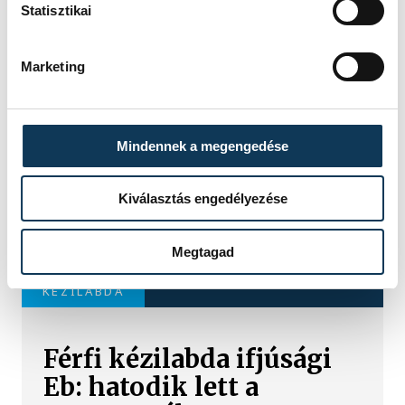
Statisztikai
SZERZŐ
Marketing
vehir.hu
Mindennek a megengedése
Kiválasztás engedélyezése
Megtagad
TOVÁBBI CIKKEK
KÉZILABDA
Férfi kézilabda ifjúsági
Eb: hatodik lett a