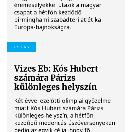
éremesélyekkel utazik a magyar
csapat a hétfőn kezdődő
birminghami szabadtéri atlétikai
Európa-bajnokságra.
ÚSZÁS
Vizes Eb: Kós Hubert
számára Párizs
különleges helyszín
Két évvel ezelőtti olimpiai győzelme
miatt Kós Hubert számára Párizs
különleges helyszín, a hétfőn
kezdődő medencés úszóversenyeken
pedig az egyik célja, hogy fő