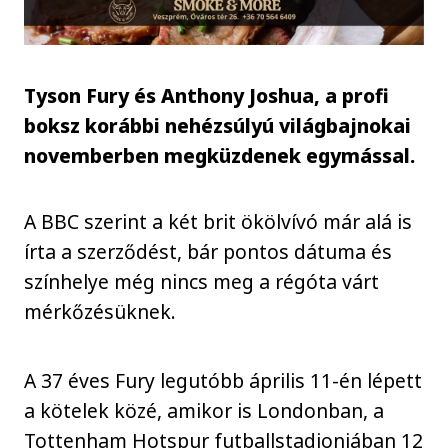
Tyson Fury és Anthony Joshua, a profi
boksz korábbi nehézsúlyú világbajnokai
novemberben megküzdenek egymással.
A BBC szerint a két brit ökölvívó már alá is
írta a szerződést, bár pontos dátuma és
színhelye még nincs meg a régóta várt
mérkőzésüknek.
A 37 éves Fury legutóbb április 11-én lépett
a kötelek közé, amikor is Londonban, a
Tottenham Hotspur futballstadionjában 12