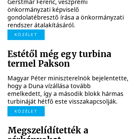
Gerstmár Ferenc, veszprémi
önkormányzati képviselő
gondolatébresztő írása a önkormányzati
rendszer átalakításáról.
KÖZÉLET
Estétől még egy turbina
termel Pakson
Magyar Péter miniszterelnök bejelentette,
hogy a Duna vízállása tovább
emelkedett, így a második blokk hármas
turbináját hétfő este visszakapcsolják.
KÖZÉLET
Megszelídítették a