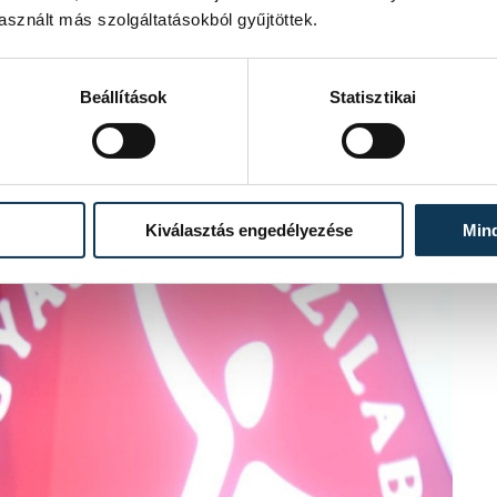
sznált más szolgáltatásokból gyűjtöttek.
Beállítások
Statisztikai
Kiválasztás engedélyezése
Min