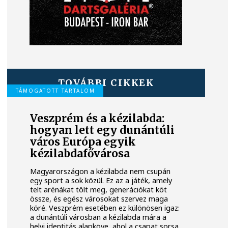
TOVÁBBI CIKKEK
TÁMOGATOTT TARTALOM
Veszprém és a kézilabda:
hogyan lett egy dunántúli
város Európa egyik
kézilabdafővárosa
Magyarországon a kézilabda nem csupán
egy sport a sok közül. Ez az a játék, amely
telt arénákat tölt meg, generációkat köt
össze, és egész városokat szervez maga
köré. Veszprém esetében ez különösen igaz:
a dunántúli városban a kézilabda mára a
helyi identitás alapköve, ahol a csapat sorsa