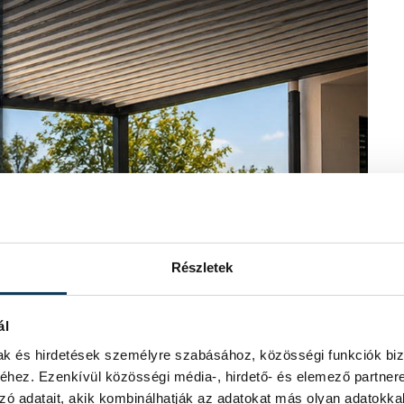
Részletek
ál
mak és hirdetések személyre szabásához, közösségi funkciók biz
hez. Ezenkívül közösségi média-, hirdető- és elemező partner
zó adatait, akik kombinálhatják az adatokat más olyan adatokka