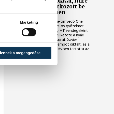
Nielsen bravúrokkal, Imre
két góllal mutatkozott be
Veszprém-mezben
A bajnoki és Magyar Kupa-címvédő One
Marketing
Veszprém fölényes, 44–25-ös győzelmet
aratott az ETO University HT vendégeként
csütörtökön, ezzel sikerrel kezdte a nyári
felkészülési mérkőzések sorát. Xavier
Pascual együttese nagy tempót diktált, és a
találkozó nagy részében kézben tartotta az
dennek a megengedése
eseményeket.