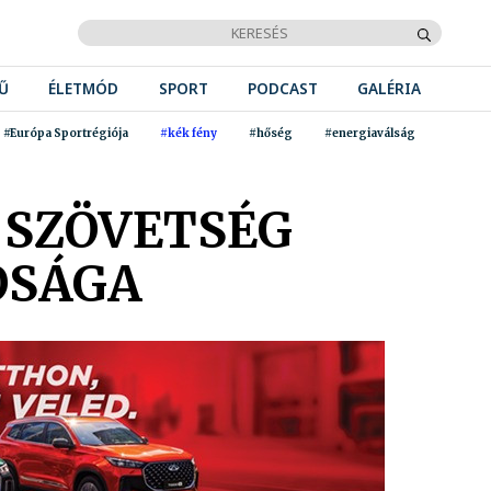
Ű
ÉLETMÓD
SPORT
PODCAST
GALÉRIA
#Európa Sportrégiója
#kék fény
#hőség
#energiaválság
 SZÖVETSÉG
ÓSÁGA