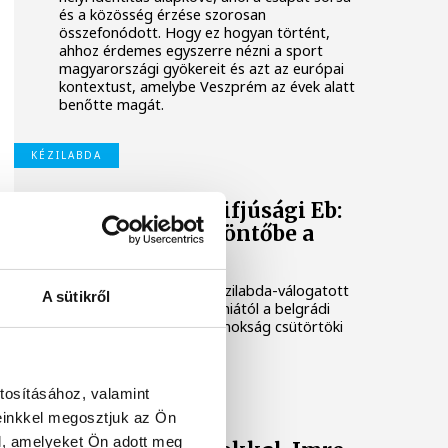
és a közösség érzése szorosan
összefonódott. Hogy ez hogyan történt,
ahhoz érdemes egyszerre nézni a sport
magyarországi gyökereit és azt az európai
kontextust, amelybe Veszprém az évek alatt
benőtte magát.
KÉZILABDA
Férfi kézilabda ifjúsági Eb:
nem jutott elődöntőbe a
magyar csapat
A magyar férfi ifjúsági kézilabda-válogatott
A sütikről
32-27-re kikapott Szlovéniától a belgrádi
korosztályos Európa-bajnokság csütörtöki
negyeddöntőjében.
tosításához, valamint
ONE VESZPRÉM HC
einkkel megosztjuk az Ön
l, amelyeket Ön adott meg