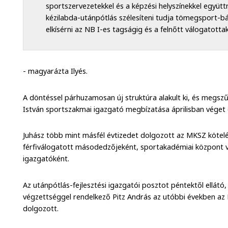
sportszervezetekkel és a képzési helyszínekkel együ
kézilabda-utánpótlás szélesíteni tudja tömegsport-bá
elkísérni az NB I-es tagságig és a felnőtt válogatotta
- magyarázta Ilyés.
A döntéssel párhuzamosan új struktúra alakult ki, és megsz
István sportszakmai igazgató megbízatása áprilisban véget 
Juhász több mint másfél évtizedet dolgozott az MKSZ kötel
férfiválogatott másodedzőjeként, sportakadémiai központ 
igazgatóként.
Az utánpótlás-fejlesztési igazgatói posztot péntektől ellátó,
végzettséggel rendelkező Pitz András az utóbbi években az
dolgozott.