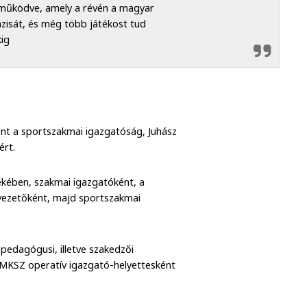
ttműködve, amely a révén a magyar
zisát, és még több játékost tud
kig
űnt a sportszakmai igazgatóság, Juhász
ért.
ékében, szakmai igazgatóként, a
vezetőként, majd sportszakmai
 pedagógusi, illetve szakedzői
 MKSZ operatív igazgató-helyettesként