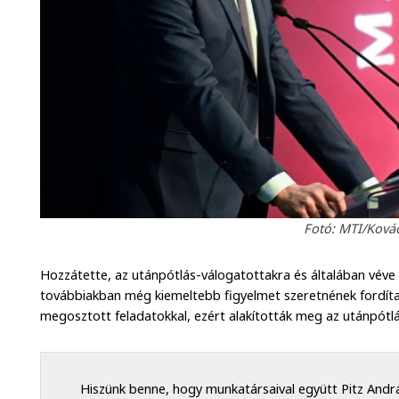
Fotó: MTI/Kovác
Hozzátette, az utánpótlás-válogatottakra és általában véve 
továbbiakban még kiemeltebb figyelmet szeretnének fordíta
megosztott feladatokkal, ezért alakították meg az utánpótlá
Hiszünk benne, hogy munkatársaival együtt Pitz András