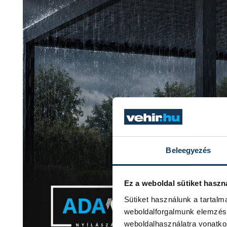
Beleegyezés
Ez a weboldal sütiket haszn
Sütiket használunk a tartal
weboldalforgalmunk elemzésé
weboldalhasználatra vonatko