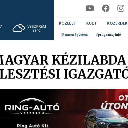
KÖZÉLET
KULT
KÖZÉRDEK
VESZPRÉM
7.
33°C
#Pannon Egyetem
#programajánló
AGYAR KÉZILABDA
LESZTÉSI IGAZGAT