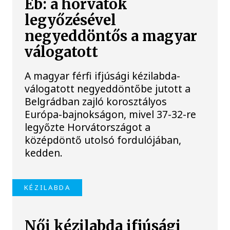
Eb: a horvátok
legyőzésével
negyeddöntős a magyar
válogatott
A magyar férfi ifjúsági kézilabda-
válogatott negyeddöntőbe jutott a
Belgrádban zajló korosztályos
Európa-bajnokságon, mivel 37-32-re
legyőzte Horvátországot a
középdöntő utolsó fordulójában,
kedden.
KÉZILABDA
Női kézilabda ifjúsági