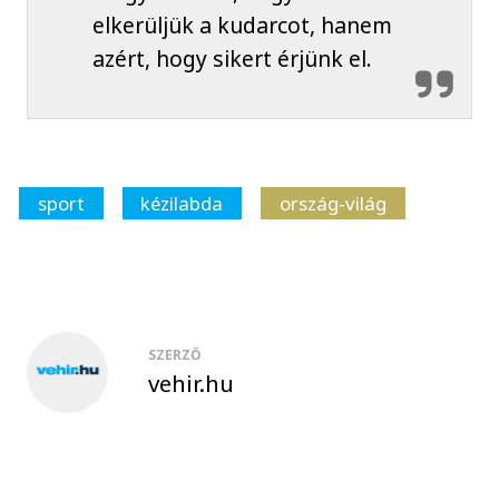
elkerüljük a kudarcot, hanem
azért, hogy sikert érjünk el.
sport
kézilabda
ország-világ
SZERZŐ
vehir.hu