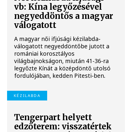
vb: Kína legyőzésével
negyeddöntős a magyar
válogatott
A magyar női ifjúsági kézilabda-
válogatott negyeddöntőbe jutott a
romániai korosztályos
világbajnokságon, miután 41-36-ra
legyőzte Kínát a középdöntő utolsó
fordulójában, kedden Pitesti-ben.
KÉZILABDA
Tengerpart helyett
edzőterem: visszatértek