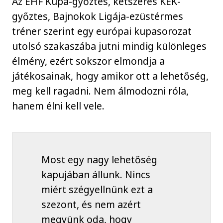
Az EHF Kupa-győztes, kétszeres KEK-
győztes, Bajnokok Ligája-ezüstérmes
tréner szerint egy európai kupasorozat
utolsó szakaszába jutni mindig különleges
élmény, ezért sokszor elmondja a
játékosainak, hogy amikor ott a lehetőség,
meg kell ragadni. Nem álmodozni róla,
hanem élni kell vele.
Most egy nagy lehetőség
kapujában állunk. Nincs
miért szégyellnünk ezt a
szezont, és nem azért
megyünk oda, hogy