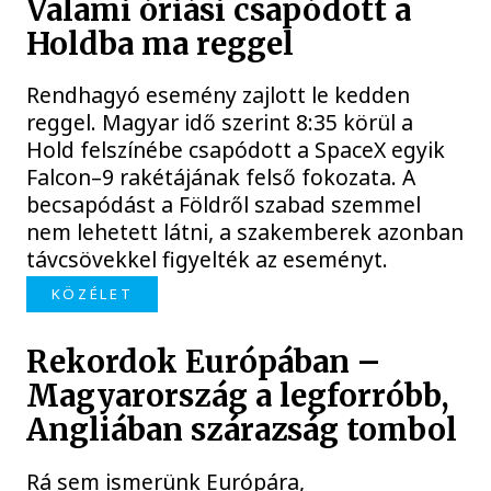
Valami óriási csapódott a
Holdba ma reggel
Rendhagyó esemény zajlott le kedden
reggel. Magyar idő szerint 8:35 körül a
Hold felszínébe csapódott a SpaceX egyik
Falcon–9 rakétájának felső fokozata. A
becsapódást a Földről szabad szemmel
nem lehetett látni, a szakemberek azonban
távcsövekkel figyelték az eseményt.
KÖZÉLET
Rekordok Európában –
Magyarország a legforróbb,
Angliában szárazság tombol
Rá sem ismerünk Európára,