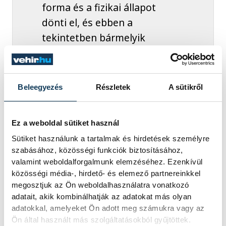
forma és a fizikai állapot
dönti el, és ebben a
tekintetben bármelyik
ellenféllel felvehetjük a
versenyt.
Beleegyezés
Részletek
A sütikről
Bevallása szerint számukra már az is
Ez a weboldal sütiket használ
hatalmas eredmény, hogy ott lehetnek a
Sütiket használunk a tartalmak és hirdetések személyre
szabásához, közösségi funkciók biztosításához,
négyes döntőben. Ez egyben azt is jelenti,
valamint weboldalforgalmunk elemzéséhez. Ezenkívül
hogy kisebb lesz rajtuk a nyomás, mint
közösségi média-, hirdető- és elemező partnereinkkel
más csapatokon.
megosztjuk az Ön weboldalhasználatra vonatkozó
adatait, akik kombinálhatják az adatokat más olyan
adatokkal, amelyeket Ön adott meg számukra vagy az
Elek hangsúlyozta: a fiatal játékosoknak
Ön által használt más szolgáltatásokból gyűjtöttek.