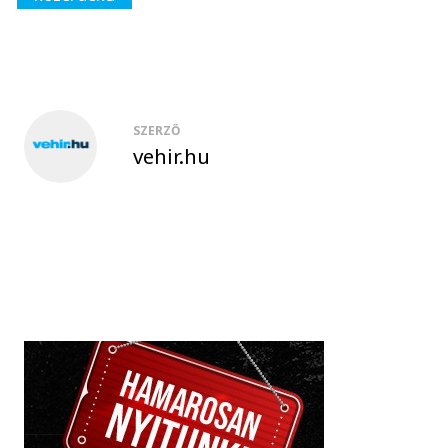
SZERZŐ
vehir.hu