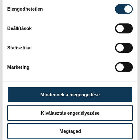
Hozzájárulás kiválasztása
Elengedhetetlen
Beállítások
TOVÁBBI CIKKEK
Statisztikai
KÖZÉRDEKŰ
Marketing
Ideiglenes
forgalomkorlátozás a
Jókai utcában
Mindennek a megengedése
Kiválasztás engedélyezése
KÖZÉRDEKŰ
Megtagad
Rengeteg