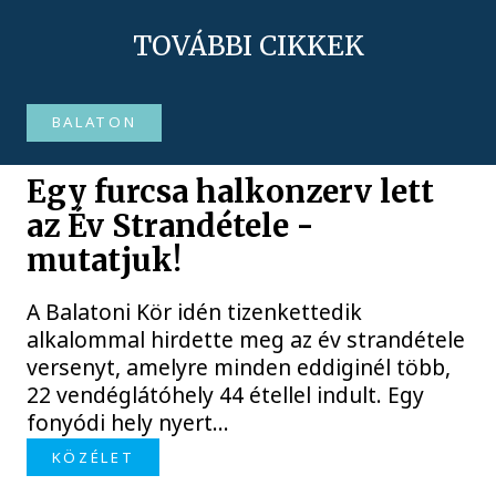
TOVÁBBI CIKKEK
BALATON
Egy furcsa halkonzerv lett
az Év Strandétele -
mutatjuk!
A Balatoni Kör idén tizenkettedik
alkalommal hirdette meg az év strandétele
versenyt, amelyre minden eddiginél több,
22 vendéglátóhely 44 étellel indult. Egy
fonyódi hely nyert...
KÖZÉLET