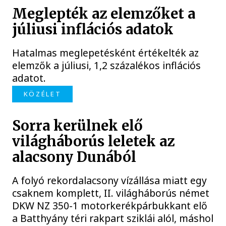
Meglepték az elemzőket a
júliusi inflációs adatok
Hatalmas meglepetésként értékelték az
elemzők a júliusi, 1,2 százalékos inflációs
adatot.
KÖZÉLET
Sorra kerülnek elő
világháborús leletek az
alacsony Dunából
A folyó rekordalacsony vízállása miatt egy
csaknem komplett, II. világháborús német
DKW NZ 350-1 motorkerékpárbukkant elő
a Batthyány téri rakpart sziklái alól, máshol