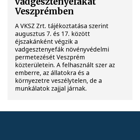
vadgesztenyefákat
Veszprémben
A VKSZ Zrt. tájékoztatása szerint
augusztus 7. és 17. között
éjszakánként végzik a
vadgesztenyefák növényvédelmi
permetezését Veszprém
közterületein. A felhasznált szer az
emberre, az állatokra és a
környezetre veszélytelen, de a
munkálatok zajjal járnak.