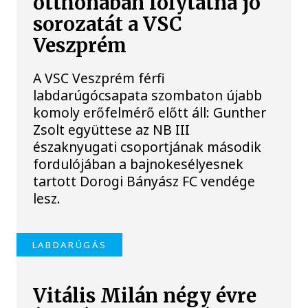
otthonában folytatná jó
sorozatát a VSC
Veszprém
A VSC Veszprém férfi
labdarúgócsapata szombaton újabb
komoly erőfelmérő előtt áll: Gunther
Zsolt együttese az NB III
északnyugati csoportjának második
fordulójában a bajnokesélyesnek
tartott Dorogi Bányász FC vendége
lesz.
LABDARÚGÁS
Vitális Milán négy évre