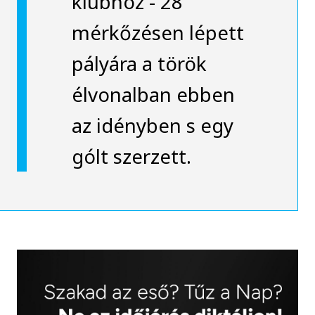
klubhoz - 28
mérkőzésen lépett
pályára a török
élvonalban ebben
az idényben s egy
gólt szerzett.