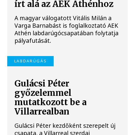
írt alá az AEK Athénhoz
A magyar válogatott Vitális Milán a
Varga Barnabást is foglalkoztató AEK
Athén labdarúgócsapatában folytatja
pályafutását.
LABDARÚGÁS
Gulácsi Péter
győzelemmel
mutatkozott be a
Villarrealban
Gulácsi Péter kezdőként szerepelt új
csapata, a Villarreal szerdai