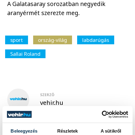
A Galatasaray sorozatban negyedik
aranyérmét szerezte meg.
sport
ország-világ
labdarúgás
Sallai Roland
SZERZŐ
vehir.hu
Beleegyezés
Részletek
A sütikről