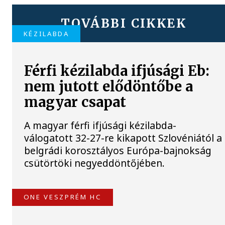
TOVÁBBI CIKKEK
KÉZILABDA
Férfi kézilabda ifjúsági Eb:
nem jutott elődöntőbe a
magyar csapat
A magyar férfi ifjúsági kézilabda-
válogatott 32-27-re kikapott Szlovéniától a
belgrádi korosztályos Európa-bajnokság
csütörtöki negyeddöntőjében.
ONE VESZPRÉM HC