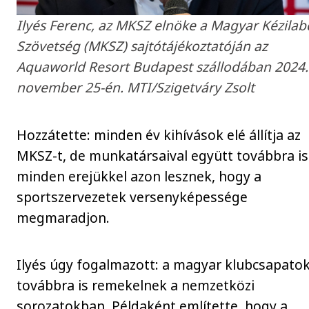
Ilyés Ferenc, az MKSZ elnöke a Magyar Kézila
Szövetség (MKSZ) sajtótájékoztatóján az
Aquaworld Resort Budapest szállodában 2024.
november 25-én. MTI/Szigetváry Zsolt
Hozzátette: minden év kihívások elé állítja az
MKSZ-t, de munkatársaival együtt továbbra is
minden erejükkel azon lesznek, hogy a
sportszervezetek versenyképessége
megmaradjon.
Ilyés úgy fogalmazott: a magyar klubcsapato
továbbra is remekelnek a nemzetközi
sorozatokban. Példaként említette, hogy a