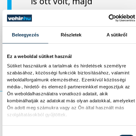
is ott volt, majd
hangsúlyozta, hogy ez a
cél a 2028-as Los
Beleegyezés
Részletek
A sütikről
Angeles-i ötkarikás
játékokra vonatkozóan
Ez a weboldal sütiket használ
is.
Sütiket használunk a tartalmak és hirdetések személyre
szabásához, közösségi funkciók biztosításához, valamint
weboldalforgalmunk elemzéséhez. Ezenkívül közösségi
média-, hirdető- és elemező partnereinkkel megosztjuk az
Ön weboldalhasználatra vonatkozó adatait, akik
kombinálhatják az adatokat más olyan adatokkal, amelyeket
Ön adott meg számukra vagy az Ön által használt más
A legfontosabb sportdiplomáciai
szolgáltatásokból gyűjtöttek.
fejleményekkel kapcsolatban ismertette, hog
Horváth Gabriella továbbra is tagja az európa
Hozzájárulás kiválasztása