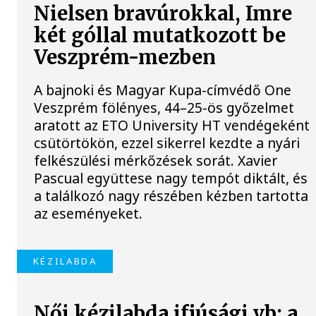
Nielsen bravúrokkal, Imre
két góllal mutatkozott be
Veszprém-mezben
A bajnoki és Magyar Kupa-címvédő One
Veszprém fölényes, 44–25-ös győzelmet
aratott az ETO University HT vendégeként
csütörtökön, ezzel sikerrel kezdte a nyári
felkészülési mérkőzések sorát. Xavier
Pascual együttese nagy tempót diktált, és
a találkozó nagy részében kézben tartotta
az eseményeket.
KÉZILABDA
Női kézilabda ifjúsági vb: a