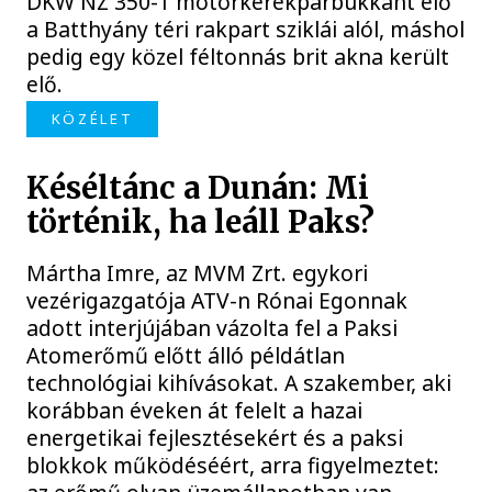
DKW NZ 350-1 motorkerékpárbukkant elő
a Batthyány téri rakpart sziklái alól, máshol
pedig egy közel féltonnás brit akna került
elő.
KÖZÉLET
Késéltánc a Dunán: Mi
történik, ha leáll Paks?
Mártha Imre, az MVM Zrt. egykori
vezérigazgatója ATV-n Rónai Egonnak
adott interjújában vázolta fel a Paksi
Atomerőmű előtt álló példátlan
technológiai kihívásokat. A szakember, aki
korábban éveken át felelt a hazai
energetikai fejlesztésekért és a paksi
blokkok működéséért, arra figyelmeztet: