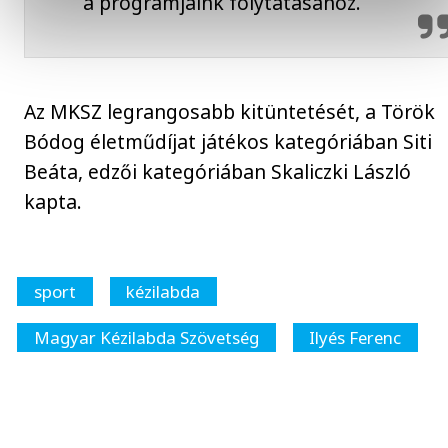
a programjaink folytatásához.
Az MKSZ legrangosabb kitüntetését, a Török
Bódog életműdíjat játékos kategóriában Siti
Beáta, edzői kategóriában Skaliczki László
kapta.
sport
kézilabda
Magyar Kézilabda Szövetség
Ilyés Ferenc