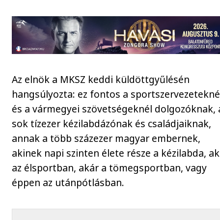
Az elnök a MKSZ keddi küldöttgyűlésén
hangsúlyozta: ez fontos a sportszervezetekné
és a vármegyei szövetségeknél dolgozóknak, 
sok tízezer kézilabdázónak és családjaiknak,
annak a több százezer magyar embernek,
akinek napi szinten élete része a kézilabda, a
az élsportban, akár a tömegsportban, vagy
éppen az utánpótlásban.