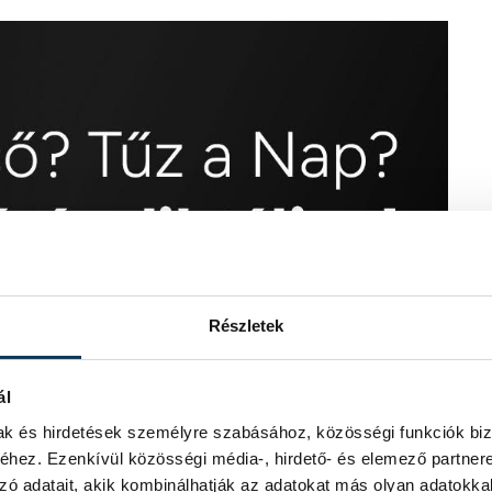
Részletek
ál
mak és hirdetések személyre szabásához, közösségi funkciók biz
hez. Ezenkívül közösségi média-, hirdető- és elemező partner
zó adatait, akik kombinálhatják az adatokat más olyan adatokka