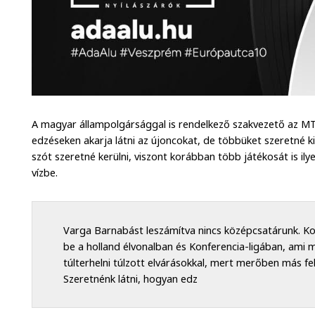
A magyar állampolgársággal is rendelkező szakvezető az MTI
edzéseken akarja látni az újoncokat, de többüket szeretné kip
szót szeretné kerülni, viszont korábban több játékosát is i
vízbe.
Varga Barnabást leszámítva nincs középcsatárunk. Ko
be a holland élvonalban és Konferencia-ligában, ami 
túlterhelni túlzott elvárásokkal, mert merőben más fel
Szeretnénk látni, hogyan edz