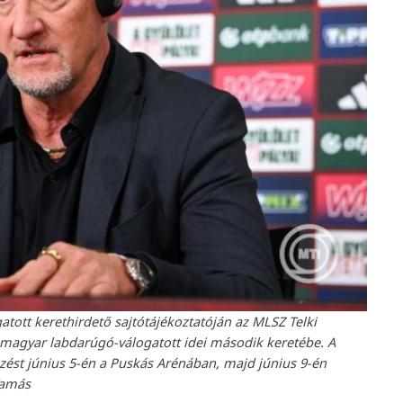
tott kerethirdető sajtótájékoztatóján az MLSZ Telki
 magyar labdarúgó-válogatott idei második keretébe. A
zést június 5-én a Puskás Arénában, majd június 9-én
Tamás