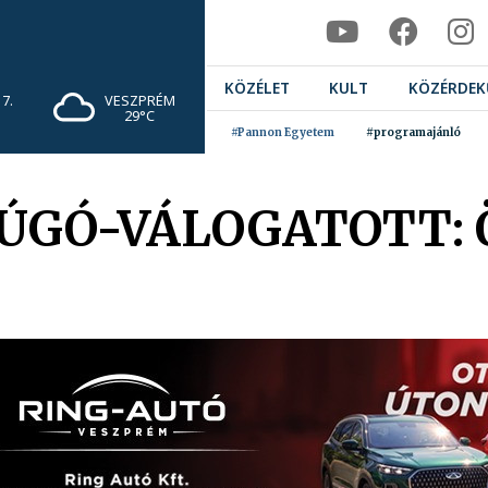
KÖZÉLET
KULT
KÖZÉRDEK
7.
VESZPRÉM
29°C
#Pannon Egyetem
#programajánló
GÓ-VÁLOGATOTT: Ö