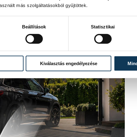
sznált más szolgáltatásokból gyűjtöttek.
Beállítások
Statisztikai
Kiválasztás engedélyezése
Min