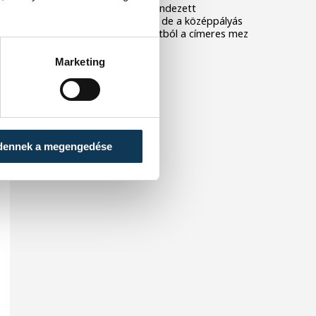
Nagyerdei Stadionban rendezett
barátságos mérkőzésen, de a középpályás
szerint hiányzott a csapatból a címeres mez
iránti tisztelet.
Marketing
dennek a megengedése