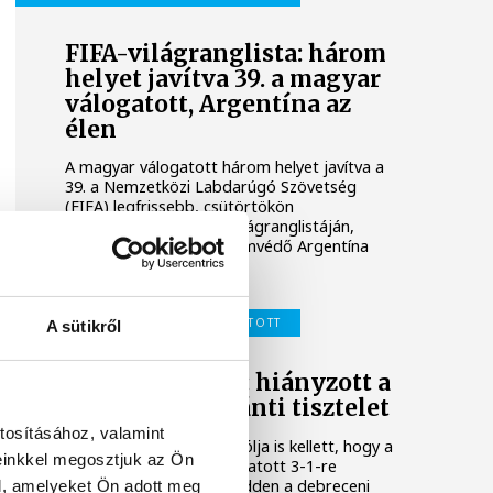
FIFA-világranglista: három
helyet javítva 39. a magyar
válogatott, Argentína az
élen
A magyar válogatott három helyet javítva a
39. a Nemzetközi Labdarúgó Szövetség
(FIFA) legfrissebb, csütörtökön
nyilvánosságra hozott világranglistáján,
amelyet a világbajnoki címvédő Argentína
vezet.
MAGYAR LABDARÚGÓ-VÁLOGATOTT
A sütikről
Schäfer András: hiányzott a
címeres mez iránti tisztelet
tosításához, valamint
Schäfer András bombagólja is kellett, hogy a
einkkel megosztjuk az Ön
magyar labdarúgó-válogatott 3-1-re
legyőzze a kazahokat kedden a debreceni
l, amelyeket Ön adott meg