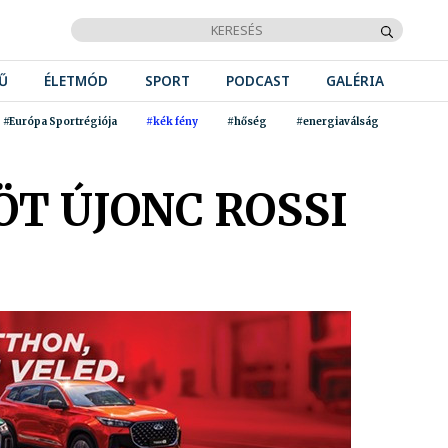
Ű
ÉLETMÓD
SPORT
PODCAST
GALÉRIA
#Európa Sportrégiója
#kék fény
#hőség
#energiaválság
T ÚJONC ROSSI