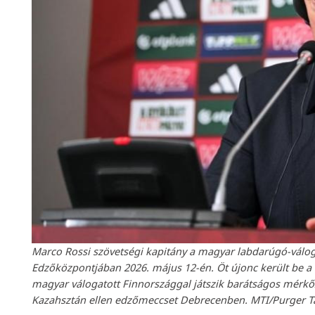
Marco Rossi szövetségi kapitány a magyar labdarúgó-váloga
Edzőközpontjában 2026. május 12-én. Öt újonc került be a
magyar válogatott Finnországgal játszik barátságos mérkő
Kazahsztán ellen edzőmeccset Debrecenben. MTI/Purger 