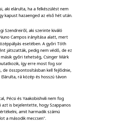
 aki elárulta, ha a felkészülést nem
egy kapust hazaenged az első hét után.
i Szendreiről, aki szerinte kiváló
 Nuno Campos irányítása alatt, mert
középpályás esetében. A győri Tóth
ént játszatták, pedig nem védő, de ez
A másik győri tehetség, Csinger Márk
utatkozik, így erre most fog sor
s, de összpontosításban kell fejlődnie,
 Elárulta, rá közép és hosszú távon
tal, Pécsi és Yaakobishvili nem fog
si azt is bejelentette, hogy Szappanos
 értékelni, amit harmadik számú
adot a második meccsen".