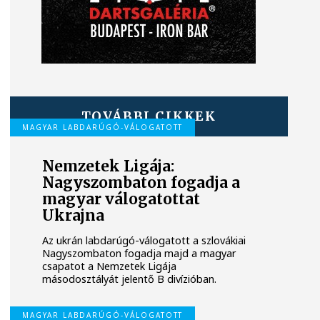
TOVÁBBI CIKKEK
MAGYAR LABDARÚGÓ-VÁLOGATOTT
Nemzetek Ligája:
Nagyszombaton fogadja a
magyar válogatottat
Ukrajna
Az ukrán labdarúgó-válogatott a szlovákiai
Nagyszombaton fogadja majd a magyar
csapatot a Nemzetek Ligája
másodosztályát jelentő B divízióban.
MAGYAR LABDARÚGÓ-VÁLOGATOTT