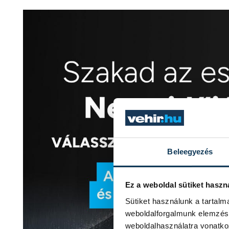
Beleegyezés
Ez a weboldal sütiket haszn
Sütiket használunk a tartal
weboldalforgalmunk elemzésé
weboldalhasználatra vonatko