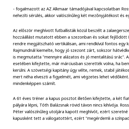
- fogalmazott az AZ Alkmaar támadójával kapcsolatban Rossi,
nehezíti sérülés, akkor valószínűleg két mezőnyjátékost és 
Az először meghívott futballisták közül beszélt a zalaegerszeg
hozzáállást mutatott ebben a szezonban és sokat fejlődött
rendre megjátszható vertikálisan, ami rendkívül fontos egy 
Rajmundnál kiemelte, hogy jó szezont zárt, sokszor hátvédk
is megmutatta "mennyire alázatos és jó mentalitású srác". 
esetében kifejtette, már márciusban szerették volna, ha bem
kerülni. A szövetségi kapitány úgy vélte, remek, stabil játéko
mert néha elveszti a figyelmét, ami végzetes lehet védőként.
mindenképpen számít.
A 61 éves tréner a kapus posztot illetően kifejtette, a két fia
pályára lépni, Tóth Balázsnak rövid távon nincs kihívója. Ros
Péter valószínűleg utoljára kapott meghívót, ezért szeretné
kapusként tett a válogatottért, ezért "megérdemli a színp