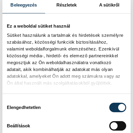
képet a díjátadót követően. Mint mondta,
Beleegyezés
Részletek
A sütikről
amikor volt egy kis hely, könnyedén előre
tudott menni, igyekezett biztonságosan
Ez a weboldal sütiket használ
haladni, ugyanakkor azt is érezte, hogy az
Sütiket használunk a tartalmak és hirdetések személyre
első tízben jobb a helyzet, mint hátul.
szabásához, közösségi funkciók biztosításához,
valamint weboldalforgalmunk elemzéséhez. Ezenkívül
közösségi média-, hirdető- és elemező partnereinkkel
"Készen állok a holnapra, jó motivációt
megosztjuk az Ön weboldalhasználatra vonatkozó
adott a mai nap" - tekintett előre a fehér
adatait, akik kombinálhatják az adatokat más olyan
trikós, aki szerint a második helyen álló
adatokkal, amelyeket Ön adott meg számukra vagy az
Ön által használt más szolgáltatásokból gyűjtöttek.
Benoit Cosnefroy előnye jelentős az
összetettért harcolók között.
Hozzájárulás kiválasztása
Elengedhetetlen
Az egész nap nagyot küzdő Fetter Erik
közel másfél perc hátránnyal ért be.
Beállítások