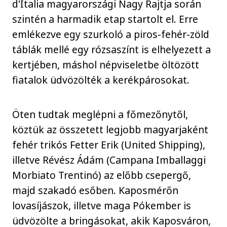
d'Italia magyarországi Nagy Rajtja során
szintén a harmadik etap startolt el. Erre
emlékezve egy szurkoló a piros-fehér-zöld
táblák mellé egy rózsaszínt is elhelyezett a
kertjében, máshol népviseletbe öltözött
fiatalok üdvözölték a kerékpárosokat.
Öten tudtak meglépni a főmezőnytől,
köztük az összetett legjobb magyarjaként
fehér trikós Fetter Erik (United Shipping),
illetve Révész Ádám (Campana Imballaggi
Morbiato Trentinó) az előbb csepergő,
majd szakadó esőben. Kaposmérőn
lovasíjászok, illetve maga Pókember is
üdvözölte a bringásokat, akik Kaposváron,