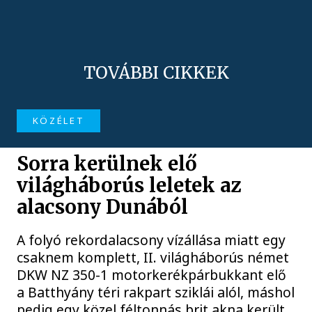
TOVÁBBI CIKKEK
KÖZÉLET
Sorra kerülnek elő
világháborús leletek az
alacsony Dunából
A folyó rekordalacsony vízállása miatt egy
csaknem komplett, II. világháborús német
DKW NZ 350-1 motorkerékpárbukkant elő
a Batthyány téri rakpart sziklái alól, máshol
pedig egy közel féltonnás brit akna került