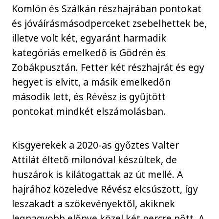
Komlón és Szálkán részhajrában pontokat
és jóváírásmásodperceket zsebelhettek be,
illetve volt két, egyaránt harmadik
kategóriás emelkedő is Gödrén és
Zobákpusztán. Fetter két részhajrát és egy
hegyet is elvitt, a másik emelkedőn
második lett, és Révész is gyűjtött
pontokat mindkét elszámolásban.
Kisgyerekek a 2020-as győztes Valter
Attilát éltető milonóval készültek, de
huszárok is kilátogattak az út mellé. A
hajrához közeledve Révész elcsúszott, így
leszakadt a szökevényektől, akiknek
legnagyobb előnye közel két percre nőtt. A