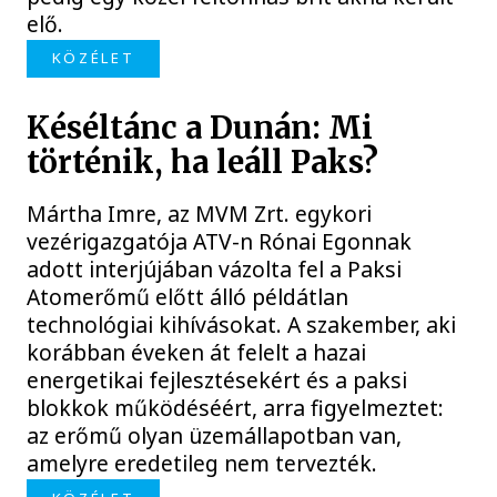
elő.
KÖZÉLET
Késéltánc a Dunán: Mi
történik, ha leáll Paks?
Mártha Imre, az MVM Zrt. egykori
vezérigazgatója ATV-n Rónai Egonnak
adott interjújában vázolta fel a Paksi
Atomerőmű előtt álló példátlan
technológiai kihívásokat. A szakember, aki
korábban éveken át felelt a hazai
energetikai fejlesztésekért és a paksi
blokkok működéséért, arra figyelmeztet:
az erőmű olyan üzemállapotban van,
amelyre eredetileg nem tervezték.