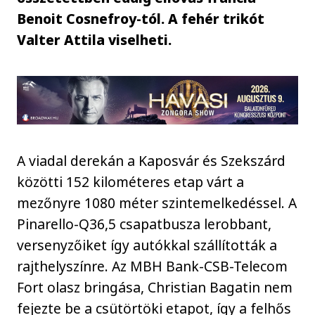
Benoit Cosnefroy-tól. A fehér trikót
Valter Attila viselheti.
A viadal derekán a Kaposvár és Szekszárd
közötti 152 kilométeres etap várt a
mezőnyre 1080 méter szintemelkedéssel. A
Pinarello-Q36,5 csapatbusza lerobbant,
versenyzőiket így autókkal szállították a
rajthelyszínre. Az MBH Bank-CSB-Telecom
Fort olasz bringása, Christian Bagatin nem
fejezte be a csütörtöki etapot, így a felhős