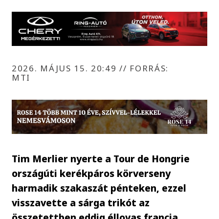
2026. MÁJUS 15. 20:49
//
FORRÁS:
MTI
Tim Merlier nyerte a Tour de Hongrie
országúti kerékpáros körverseny
harmadik szakaszát pénteken, ezzel
visszavette a sárga trikót az
összetettben eddig éllovas francia