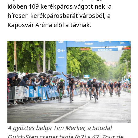
időben 109 kerékpáros vágott neki a
híresen kerékpárosbarát városból, a
Kaposvár Aréna elől a távnak.
A győztes belga Tim Merlier, a Soudal
Quick-Step csapat tagja (b2) a 47. Tour de