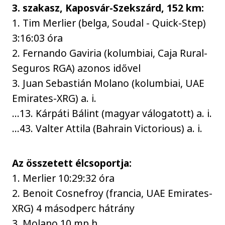
3. szakasz, Kaposvár-Szekszárd, 152 km:
1. Tim Merlier (belga, Soudal - Quick-Step)
3:16:03 óra
2. Fernando Gaviria (kolumbiai, Caja Rural-
Seguros RGA) azonos idővel
3. Juan Sebastián Molano (kolumbiai, UAE
Emirates-XRG) a. i.
...13. Kárpáti Bálint (magyar válogatott) a. i.
...43. Valter Attila (Bahrain Victorious) a. i.
Az összetett élcsoportja:
1. Merlier 10:29:32 óra
2. Benoit Cosnefroy (francia, UAE Emirates-
XRG) 4 másodperc hátrány
3. Molano 10 mp h.