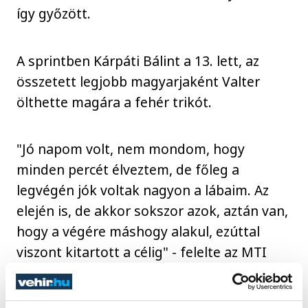
így győzött.
A sprintben Kárpáti Bálint a 13. lett, az
összetett legjobb magyarjaként Valter
ölthette magára a fehér trikót.
"Jó napom volt, nem mondom, hogy
minden percét élveztem, de főleg a
legvégén jók voltak nagyon a lábaim. Az
elején is, de akkor sokszor azok, aztán van,
hogy a végére máshogy alakul, ezúttal
viszont kitartott a célig" - felelte az MTI
kérdésére Valter, akivel Késely Ajna
Európa-bajnok úszó is készített közös