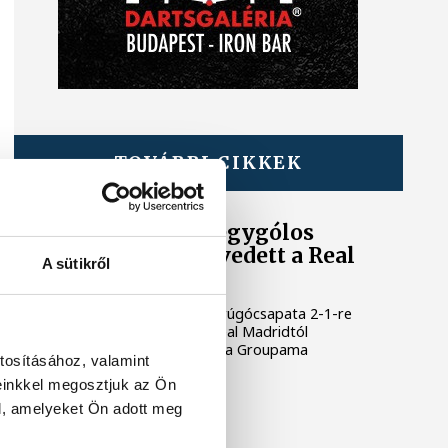
TOVÁBBI CIKKEK
LABDARÚGÁS
A Ferencváros egygólos
vereséget szenvedett a Real
A sütikről
Madridtól
A Ferencvárosi TC labdarúgócsapata 2-1-re
kikapott szombaton a Real Madridtól
barátságos mérkőzésen a Groupama
tosításához, valamint
Arénában.
einkkel megosztjuk az Ön
l, amelyeket Ön adott meg
VSC VESZPRÉM