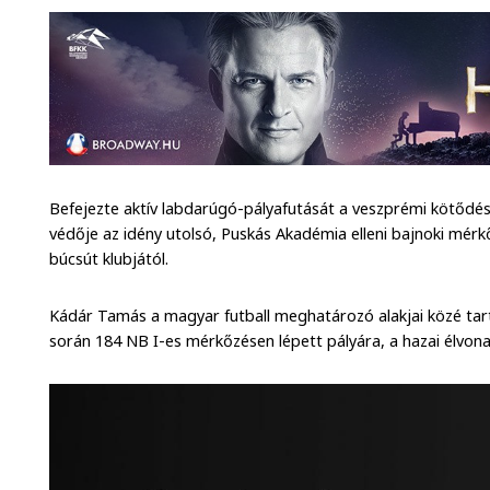
Befejezte aktív labdarúgó-pályafutását a veszprémi kötőd
védője az idény utolsó, Puskás Akadémia elleni bajnoki m
búcsút klubjától.
Kádár Tamás a magyar futball meghatározó alakjai közé tart
során 184 NB I-es mérkőzésen lépett pályára, a hazai élvona