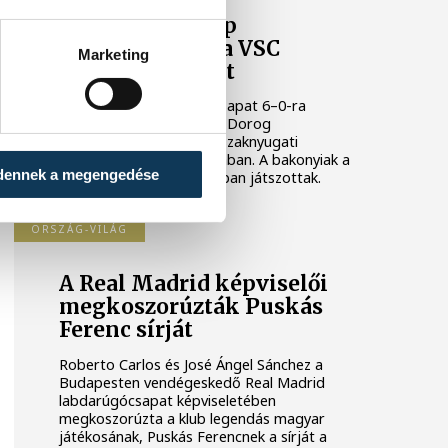
A korai piros lap
megpecsételte a VSC
Marketing
Veszprém sorsát
A veszprémi labdarúgócsapat 6–0-ra
kikapott a bajnokesélyes Dorog
vendégeként az NB III északnyugati
csoportjának 3. fordulójában. A bakonyiak a
dennek a megengedése
2. perctől emberhátrányban játszottak.
ORSZÁG-VILÁG
A Real Madrid képviselői
megkoszorúzták Puskás
Ferenc sírját
Roberto Carlos és José Ángel Sánchez a
Budapesten vendégeskedő Real Madrid
labdarúgócsapat képviseletében
megkoszorúzta a klub legendás magyar
játékosának, Puskás Ferencnek a sírját a