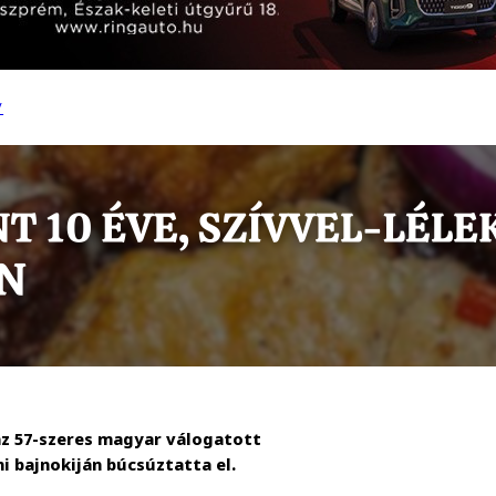
/
az 57-szeres magyar válogatott
i bajnokiján búcsúztatta el.