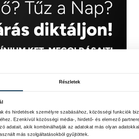
Részletek
ál
mak és hirdetések személyre szabásához, közösségi funkciók biz
hez. Ezenkívül közösségi média-, hirdető- és elemező partner
zó adatait, akik kombinálhatják az adatokat más olyan adatokka
sznált más szolgáltatásokból gyűjtöttek.