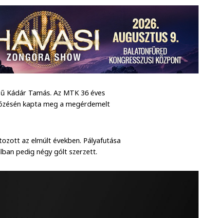
ésű Kádár Tamás. Az MTK 36 éves
érkőzésén kapta meg a megérdemelt
ozott az elmúlt években. Pályafutása
lban pedig négy gólt szerzett.