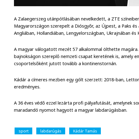
A Zalaegerszeg utánpótlásában nevelkedett, a ZTE színeibe
Magyarországon szerepelt a Diósgyőr, az Újpest, a Paks és 
Angliában, Hollandiában, Lengyelországban, Ukrajnában és Kí
A magyar válogatott mezét 57 alkalommal ölthette magára. 
bajnokságon szereplő nemzeti csapat keretének is, amely e
csoportelsőként jutott tovább a kontinenstornán.
Kádár a címeres mezben egy gólt szerzett: 2018-ban, Lettorsz
eredményes.
A 36 éves védő ezzel lezárta profi pályafutását, amelynek sor
maradandó nyomot hagyott a magyar labdarúgásban.
sport
labdarúgás
Kádár Tamás