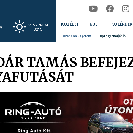
KÖZÉLET
KULT
KÖZÉRDEK
VESZPRÉM
9.
32°C
#Pannon Egyetem
#programajánló
DÁR TAMÁS BEFEJEZ
YAFUTÁSÁT