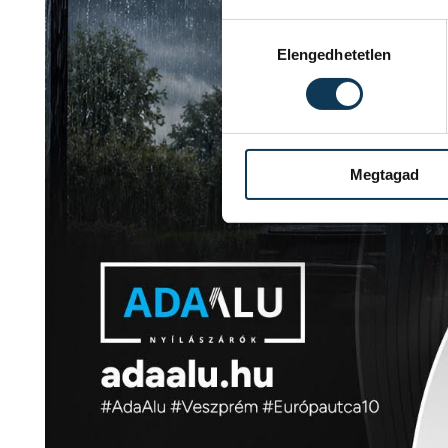
Hozzájárulás kiválasztása
Elengedhetetlen
Megtagad