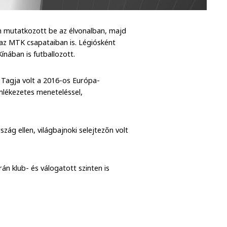
n mutatkozott be az élvonalban, majd
az MTK csapataiban is. Légiósként
nában is futballozott.
Tagja volt a 2016-os Európa-
mlékezetes meneteléssel,
ág ellen, világbajnoki selejtezőn volt
án klub- és válogatott szinten is