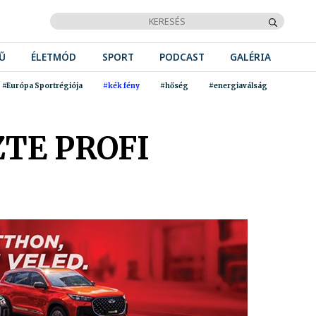
Ű
ÉLETMÓD
SPORT
PODCAST
GALÉRIA
#Európa Sportrégiója
#kék fény
#hőség
#energiaválság
TE PROFI