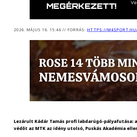
2026. MÁJUS 16. 15:46
//
FORRÁS:
HTTPS://M4SPORT.HU
Lezárult Kádár Tamás profi labdarúgó-pályafutása: 
védőt az MTK az idény utolsó, Puskás Akadémia ellen