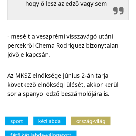
hogy ő lesz az edző vagy sem
- mesélt a veszprémi visszavágó utáni
percekről Chema Rodríguez bizonytalan
jövője kapcsán.
Az MKSZ elnöksége június 2-án tarja
következő elnökségi ülését, akkor kerül
sor a spanyol edző beszámolójára is.
sport
kézilabda
ország-világ
férfi kézilabda-válogatott