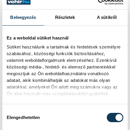
hogy szerintem Raúl
Gonzalez milyen játékban
Beleegyezés
Részletek
A sütikről
gondolkodik ellenük. Ennyit
beszéltünk egész héten.
Ez a weboldal sütiket használ
Sütiket használunk a tartalmak és hirdetések személyre
szabásához, közösségi funkciók biztosításához,
valamint weboldalforgalmunk elemzéséhez. Ezenkívül
Máthé hangsúlyozta: tiszteletben tartja az
közösségi média-, hirdető- és elemező partnereinkkel
edzői döntést, csak azt szeretné tudni,
megosztjuk az Ön weboldalhasználatra vonatkozó
miért nem bíztak benne, és ha a szakmai
adatait, akik kombinálhatják az adatokat más olyan
stáb szerint nincs megfelelő állapotban a
adatokkal, amelyeket Ön adott meg számukra vagy az
Ön által használt más szolgáltatásokból gyűjtöttek.
korábban sérült térde, vagy nem edzett
megfelelően, vagy az elmúlt néhány
Hozzájárulás kiválasztása
hónapban nem játszott megfelelő
Elengedhetetlen
formában, akkor miért hívták be a