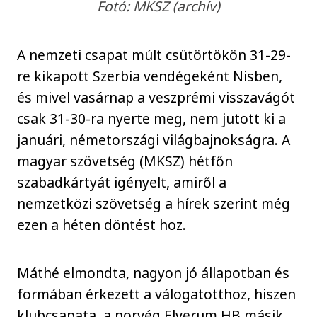
Fotó: MKSZ (archív)
A nemzeti csapat múlt csütörtökön 31-29-
re kikapott Szerbia vendégeként Nisben,
és mivel vasárnap a veszprémi visszavágót
csak 31-30-ra nyerte meg, nem jutott ki a
januári, németországi világbajnokságra. A
magyar szövetség (MKSZ) hétfőn
szabadkártyát igényelt, amiről a
nemzetközi szövetség a hírek szerint még
ezen a héten döntést hoz.
Máthé elmondta, nagyon jó állapotban és
formában érkezett a válogatotthoz, hiszen
klubcsapata, a norvég Elverum HB másik