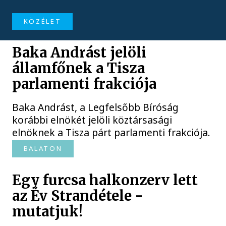
KÖZÉLET
Baka Andrást jelöli
államfőnek a Tisza
parlamenti frakciója
Baka Andrást, a Legfelsőbb Bíróság
korábbi elnökét jelöli köztársasági
elnöknek a Tisza párt parlamenti frakciója.
BALATON
Egy furcsa halkonzerv lett
az Év Strandétele -
mutatjuk!