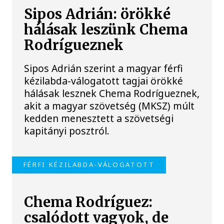
Sipos Adrián: örökké
hálásak leszünk Chema
Rodrígueznek
Sipos Adrián szerint a magyar férfi
kézilabda-válogatott tagjai örökké
hálásak lesznek Chema Rodrígueznek,
akit a magyar szövetség (MKSZ) múlt
kedden menesztett a szövetségi
kapitányi posztról.
FÉRFI KÉZILABDA-VÁLOGATOTT
Chema Rodríguez:
csalódott vagyok, de