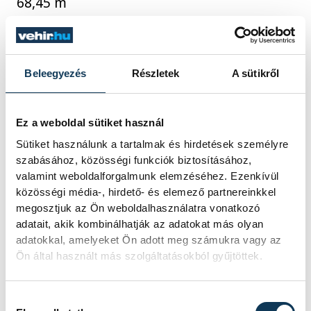
68,45 m
magasugrás
: Julija Levcsenko (ukrán) 1,99
m
Beleegyezés
Részletek
A sütikről
sport
atlétika
Molnár Attila
Ez a weboldal sütiket használ
Sütiket használunk a tartalmak és hirdetések személyre
szabásához, közösségi funkciók biztosításához,
valamint weboldalforgalmunk elemzéséhez. Ezenkívül
közösségi média-, hirdető- és elemező partnereinkkel
SZERZŐ
megosztjuk az Ön weboldalhasználatra vonatkozó
vehir.hu
adatait, akik kombinálhatják az adatokat más olyan
adatokkal, amelyeket Ön adott meg számukra vagy az
Ön által használt más szolgáltatásokból gyűjtöttek.
Hozzájárulás kiválasztása