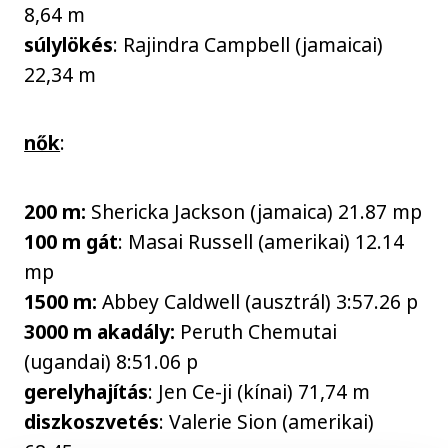
8,64 m
súlylökés
: Rajindra Campbell (jamaicai)
22,34 m
nők
:
200 m:
Shericka Jackson (jamaica) 21.87 mp
100 m gát
: Masai Russell (amerikai) 12.14
mp
1500 m:
Abbey Caldwell (ausztrál) 3:57.26 p
3000 m akadály:
Peruth Chemutai
(ugandai) 8:51.06 p
gerelyhajítás
: Jen Ce-ji (kínai) 71,74 m
diszkoszvetés
: Valerie Sion (amerikai)