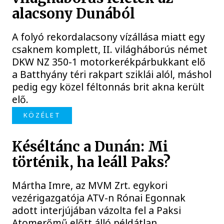
alacsony Dunából
A folyó rekordalacsony vízállása miatt egy
csaknem komplett, II. világháborús német
DKW NZ 350-1 motorkerékpárbukkant elő
a Batthyány téri rakpart sziklái alól, máshol
pedig egy közel féltonnás brit akna került
elő.
KÖZÉLET
Késéltánc a Dunán: Mi
történik, ha leáll Paks?
Mártha Imre, az MVM Zrt. egykori
vezérigazgatója ATV-n Rónai Egonnak
adott interjújában vázolta fel a Paksi
Atomerőmű előtt álló példátlan