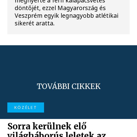
megnyerte a férfi kalapácsvetés
döntőjét, ezzel Magyarország és
Veszprém egyik legnagyobb atlétikai
sikerét aratta.
TOVÁBBI CIKKEK
KÖZÉLET
Sorra kerülnek elő
világháborús leletek az