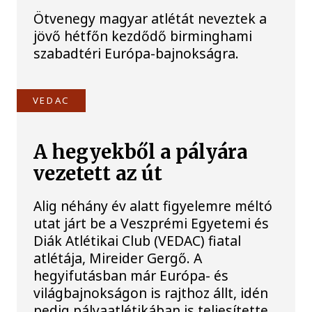
Ötvenegy magyar atlétát neveztek a
jövő hétfőn kezdődő birminghami
szabadtéri Európa-bajnokságra.
VEDAC
A hegyekből a pályára
vezetett az út
Alig néhány év alatt figyelemre méltó
utat járt be a Veszprémi Egyetemi és
Diák Atlétikai Club (VEDAC) fiatal
atlétája, Mireider Gergő. A
hegyifutásban már Európa- és
világbajnokságon is rajthoz állt, idén
pedig pályaatlétikában is teljesítette