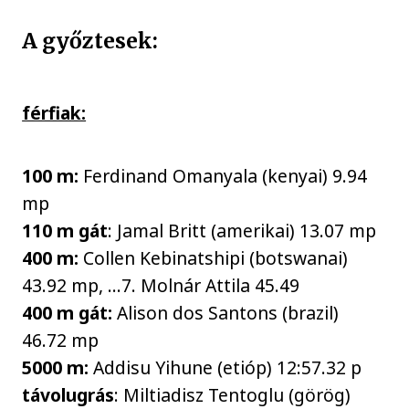
A győztesek:
férfiak:
100 m:
Ferdinand Omanyala (kenyai) 9.94
mp
110 m gát
: Jamal Britt (amerikai) 13.07 mp
400 m:
Collen Kebinatshipi (botswanai)
43.92 mp, …7. Molnár Attila 45.49
400 m gát:
Alison dos Santons (brazil)
46.72 mp
5000 m:
Addisu Yihune (etióp) 12:57.32 p
távolugrás
: Miltiadisz Tentoglu (görög)