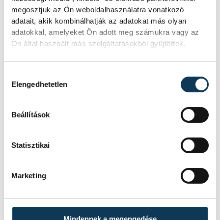
megosztjuk az Ön weboldalhasználatra vonatkozó
adatait, akik kombinálhatják az adatokat más olyan
adatokkal, amelyeket Ön adott meg számukra vagy az
Ön által használt más szolgáltatásokból gyűjtöttek.
FOTÓS
SZERZŐ
Tál
vehir.hu
Dominik
Hozzájárulás kiválasztása
Elengedhetetlen
Beállítások
Események
Statisztikai
KORÁBBI ESEMÉNYEK BETÖLTÉSE
Marketing
Mindennek a megengedése