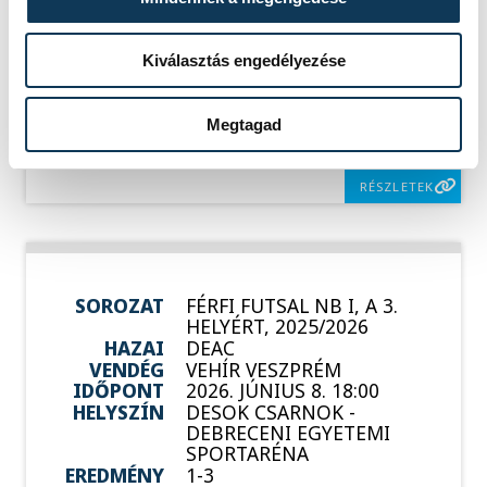
SOROZAT
FÉRFI FUTSAL NB I, A 3.
HELYÉRT, 2025/2026
HAZAI
VEHÍR VESZPRÉM
Kiválasztás engedélyezése
VENDÉG
DEAC FUTSAL
IDŐPONT
2026. JÚNIUS 5. 18:30
HELYSZÍN
VESZPRÉM, MÁRCIUS 15.
Megtagad
UTCAI SPORTCSARNOK
EREDMÉNY
5-6
RÉSZLETEK
SOROZAT
FÉRFI FUTSAL NB I, A 3.
HELYÉRT, 2025/2026
HAZAI
DEAC
VENDÉG
VEHÍR VESZPRÉM
IDŐPONT
2026. JÚNIUS 8. 18:00
HELYSZÍN
DESOK CSARNOK -
DEBRECENI EGYETEMI
SPORTARÉNA
EREDMÉNY
1-3