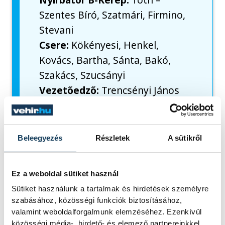
Szentes Bíró, Szatmári, Firmino,
Stevani
Csere:
Kökényesi, Henkel,
Kovács, Bartha, Sánta, Bakó,
Szakács, Szucsányi
Vezetőedző:
Trencsényi János
Gólszerzők:
Hadházi 2 (22., 30.),
illetve Kovács (33.), Firmino
(35.), Szentes Bíró (40.)
Beleegyezés
Részletek
A sütikről
Ez a weboldal sütiket használ
sport
futsal
Sütiket használunk a tartalmak és hirdetések személyre
szabásához, közösségi funkciók biztosításához,
VEHIR.HU Futsal Veszprém
valamint weboldalforgalmunk elemzéséhez. Ezenkívül
közösségi média-, hirdető- és elemező partnereinkkel