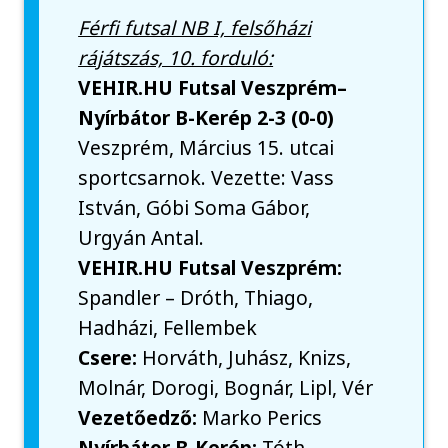
Férfi futsal NB I, felsőházi
rájátszás, 10. forduló:
VEHIR.HU Futsal Veszprém–
Nyírbátor B-Kerép 2-3 (0-0)
Veszprém, Március 15. utcai
sportcsarnok. Vezette: Vass
István, Góbi Soma Gábor,
Urgyán Antal.
VEHIR.HU Futsal Veszprém:
Spandler – Dróth, Thiago,
Hadházi, Fellembek
Csere:
Horváth, Juhász, Knizs,
Molnár, Dorogi, Bognár, Lipl, Vér
Vezetőedző:
Marko Perics
Nyírbátor B-Kerép:
Tóth –