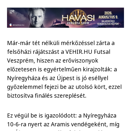
Már-már tét nélküli mérkőzéssel zárta a
felsőházi rájátszást a VEHIR.HU Futsal
Veszprém, hiszen az erőviszonyok
előzetesen is egyértelműen kirajzolták: a
Nyíregyháza és az Újpest is jó eséllyel
győzelemmel fejezi be az utolsó kört, ezzel
biztosítva finálés szereplését.
Ez végül be is igazolódott: a Nyíregyháza
10-6-ra nyert az Aramis vendégeként, míg