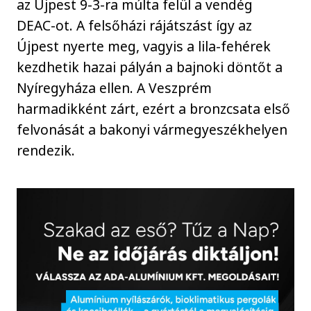
az Újpest 9-3-ra múlta felül a vendég
DEAC-ot. A felsőházi rájátszást így az
Újpest nyerte meg, vagyis a lila-fehérek
kezdhetik hazai pályán a bajnoki döntőt a
Nyíregyháza ellen. A Veszprém
harmadikként zárt, ezért a bronzcsata első
felvonását a bakonyi vármegyeszékhelyen
rendezik.