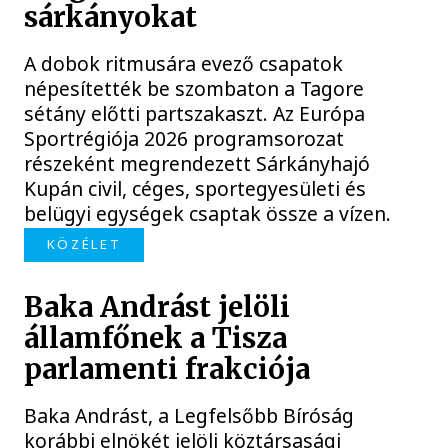
sárkányokat
A dobok ritmusára evező csapatok
népesítették be szombaton a Tagore
sétány előtti partszakaszt. Az Európa
Sportrégiója 2026 programsorozat
részeként megrendezett Sárkányhajó
Kupán civil, céges, sportegyesületi és
belügyi egységek csaptak össze a vízen.
KÖZÉLET
Baka Andrást jelöli
államfőnek a Tisza
parlamenti frakciója
Baka Andrást, a Legfelsőbb Bíróság
korábbi elnökét jelöli köztársasági