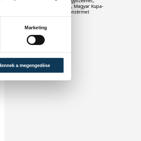
veszprémiek alapszakaszgyőzelmet,
történelmi BL-szereplést, Magyar Kupa-
győzelmet és bajnoki bronzérmet
ünnepelhettek.
Marketing
dennek a megengedése