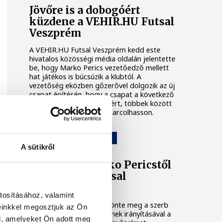
Jövőre is a dobogóért
küzdene a VEHIR.HU Futsal
Veszprém
A VEHIR.HU Futsal Veszprém kedd este
hivatalos közösségi média oldalán jelentette
be, hogy Marko Perics vezetőedző mellett
hat játékos is búcsúzik a klubtól. A
vezetőség eközben gőzerővel dolgozik az új
csapat építésén, hogy a csapat a következő
idényben is komoly célokért, többek között
dobogós helyezésekért harcolhasson.
VEHIR.HU FUTSAL VESZPRÉM
A sütikről
Elköszönt Marko Pericstől
a VEHIR.HU Futsal
Veszprém
tosításához, valamint
A klub saját oldalán köszönte meg a szerb
einkkel megosztjuk az Ön
szakember munkáját, akinek irányításával a
l, amelyeket Ön adott meg