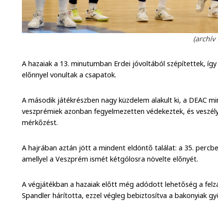
(archív
A hazaiak a 13. minutumban Erdei jóvoltából szépítettek, íg
előnnyel vonultak a csapatok.
A második játékrészben nagy küzdelem alakult ki, a DEAC mi
veszprémiek azonban fegyelmezetten védekeztek, és veszélye
mérkőzést.
A hajrában aztán jött a mindent eldöntő találat: a 35. percb
amellyel a Veszprém ismét kétgólosra növelte előnyét.
A végjátékban a hazaiak előtt még adódott lehetőség a fel
Spandler hárította, ezzel végleg bebiztosítva a bakonyiak g