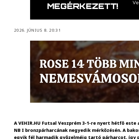
2026. JÚNIUS 8. 20:31
A VEHIR.HU Futsal Veszprém 3-1-re nyert hétfő este a
NB I bronzpárharcának negyedik mérkőzésén. A bakon
egyik fél harmadik győzelméig tartó párharcot, így