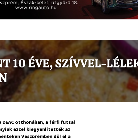
 DEAC otthonában, a férfi futsal
yiak ezzel kiegyenlítették az
 pénteken Veszprémben dől el a