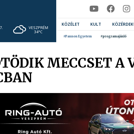
KÖZÉLET
KULT
KÖZÉRDEK
VESZPRÉM
7.
34°C
#Pannon Egyetem
#programajánló
ÖTÖDIK MECCSET A 
CBAN