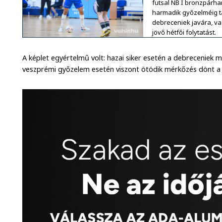
futsal NB I bronzpárh
harmadik győzelméig ta
debreceniek javára, va
jövő hétfői folytatást.
A képlet egyértelmű volt: hazai siker esetén a debreceniek 
veszprémi győzelem esetén viszont ötödik mérkőzés dönt a 