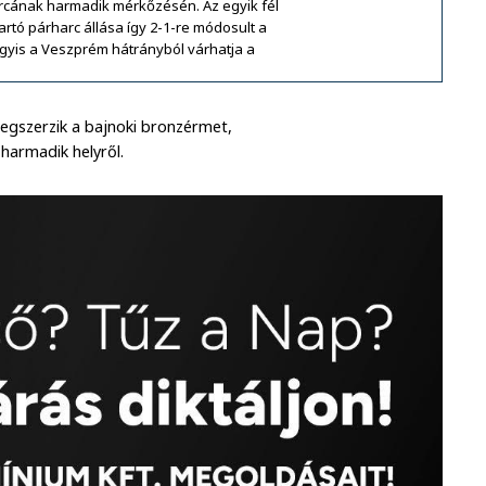
arcának harmadik mérkőzésén. Az egyik fél
rtó párharc állása így 2-1-re módosult a
gyis a Veszprém hátrányból várhatja a
megszerzik a bajnoki bronzérmet,
harmadik helyről.