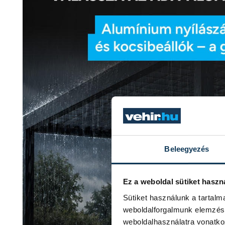
Beleegyezés
Ez a weboldal sütiket haszn
Sütiket használunk a tartal
weboldalforgalmunk elemzésé
weboldalhasználatra vonatko