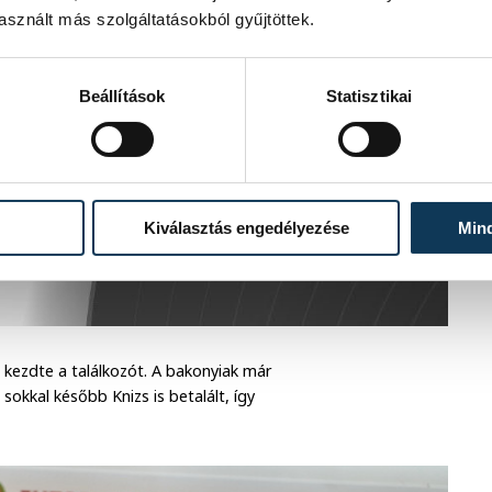
sznált más szolgáltatásokból gyűjtöttek.
Beállítások
Statisztikai
Kiválasztás engedélyezése
Min
kezdte a találkozót. A bakonyiak már
okkal később Knizs is betalált, így