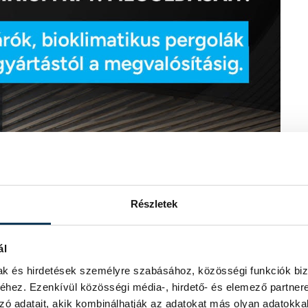
Részletek
ál
mak és hirdetések személyre szabásához, közösségi funkciók biz
hez. Ezenkívül közösségi média-, hirdető- és elemező partner
zó adatait, akik kombinálhatják az adatokat más olyan adatokka