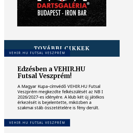
TOVÁBBI CIKKEK
VEHIR.HU FUTSAL VESZPRÉM
Edzésben a VEHIR.HU
Futsal Veszprém!
A Magyar Kupa-címvédő VEHIR.HU Futsal
Veszprém megkezdte felkészülését az NB I
2026/2027-es idényére. A klub két új játékos
érkezését is bejelentette, miközben a
szakmai stáb összetételére is fény derült.
VEHIR.HU FUTSAL VESZPRÉM