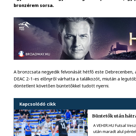
bronzérem sorsa.
A bronzcsata negyedik felvonását hétfő este Debrecenben
DEAC 2-1-es előnyről várhatta a találkozót, miután a legut
döntetlent követően büntetőkkel tudott nyerni.
Kapcsolódó cikk
Büntetők után hát
A VEHIR.HU Futsal Ves
után maradt alul péntek