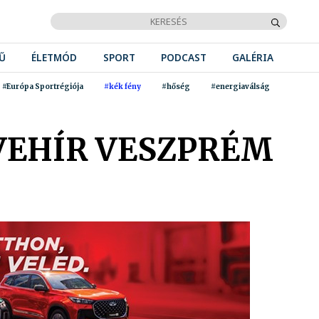
Ű
ÉLETMÓD
SPORT
PODCAST
GALÉRIA
#Európa Sportrégiója
#kék fény
#hőség
#energiaválság
VEHÍR VESZPRÉM