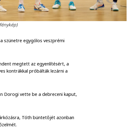
 fénykép)
y a szünetre egygólos veszprémi
ndent megtett az egyenlítésért, a
s kontrákkal próbálták lezárni a
en Dorogi vette be a debreceni kaput,
zárkózásra, Tóth büntetőjét azonban
yőzelmét.