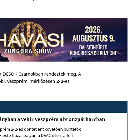
, a DESOK Csarnokban rendezték meg. A
óbbi, veszprémi mérkőzésen
2-2
-es
rányban a Vehír Veszprém a bronzpárharcban
zprém 2-2-es döntetlent követően büntetők
 este hazai pályán a DEAC ellen, a férfi