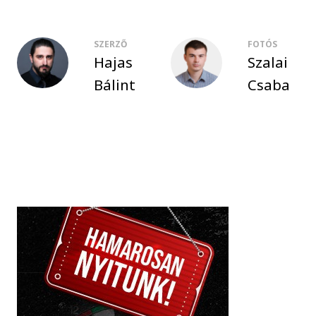
SZERZŐ
FOTÓS
Hajas
Szalai
Bálint
Csaba