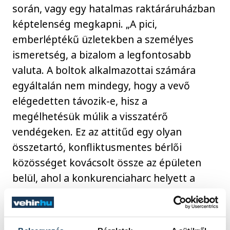
során, vagy egy hatalmas raktáráruházban
képtelenség megkapni. „A pici,
emberléptékű üzletekben a személyes
ismeretség, a bizalom a legfontosabb
valuta. A boltok alkalmazottai számára
egyáltalán nem mindegy, hogy a vevő
elégedetten távozik-e, hisz a
megélhetésük múlik a visszatérő
vendégeken. Ez az attitűd egy olyan
összetartó, konfliktusmentes bérlői
közösséget kovácsolt össze az épületen
belül, ahol a konkurenciaharc helyett a
békés egymás mellett élés dominál.”
A Bástya közönsége éppoly sokszínű, mint