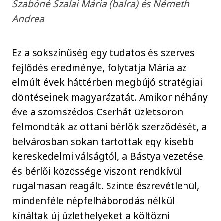
Szabóné Szalai Mária (balra) és Németh
Andrea
Ez a sokszínűség egy tudatos és szerves
fejlődés eredménye, folytatja Mária az
elmúlt évek háttérben megbújó stratégiai
döntéseinek magyarázatát. Amikor néhány
éve a szomszédos Cserhát üzletsoron
felmondták az ottani bérlők szerződését, a
belvárosban sokan tartottak egy kisebb
kereskedelmi válságtól, a Bástya vezetése
és bérlői közössége viszont rendkívül
rugalmasan reagált. Szinte észrevétlenül,
mindenféle népfelháborodás nélkül
kínáltak új üzlethelyeket a költözni