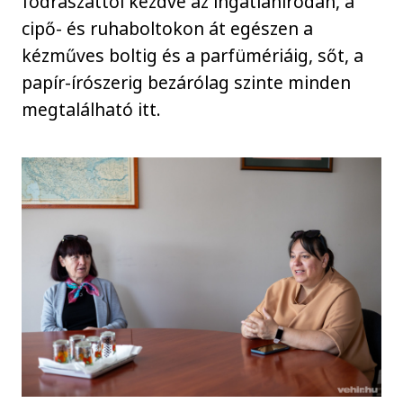
fodrászattól kezdve az ingatlanirodán, a
cipő- és ruhaboltokon át egészen a
kézműves boltig és a parfümériáig, sőt, a
papír-írószerig bezárólag szinte minden
megtalálható itt.