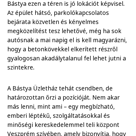
Bástya ezen a téren is jó lokációt képvisel.
Az épület hátsó, parkolókapcsolatos
bejárata közvetlen és kényelmes
megközelítést tesz lehetővé, még ha sok
autósnak a mai napig el is kell magyarázni,
hogy a betonkövekkel elkerített részről
gyalogosan akadálytalanul fel lehet jutni a
szintekre.
A Bástya Üzletház tehát csendben, de
határozottan őrzi a pozícióját. Nem akar
más lenni, mint ami – egy megbízható,
emberi léptékű, szolgáltatásokkal és
minőségi kereskedelemmel teli központ
Veszprém szívében, amely bizonyítja, hogy