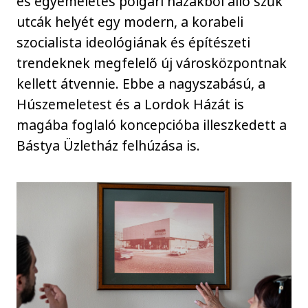
és egyemeletes polgári házakból álló szűk
utcák helyét egy modern, a korabeli
szocialista ideológiának és építészeti
trendeknek megfelelő új városközpontnak
kellett átvennie. Ebbe a nagyszabású, a
Húszemeletest és a Lordok Házát is
magába foglaló koncepcióba illeszkedett a
Bástya Üzletház felhúzása is.