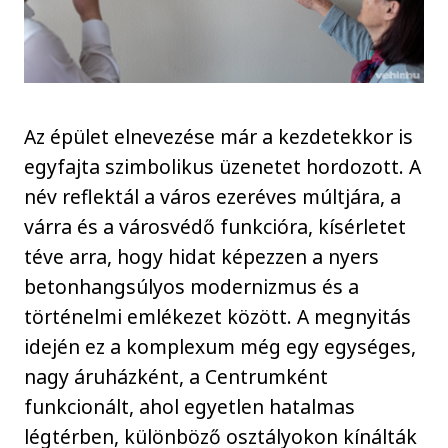
Az épület elnevezése már a kezdetekkor is
egyfajta szimbolikus üzenetet hordozott. A
név reflektál a város ezeréves múltjára, a
várra és a városvédő funkcióra, kísérletet
téve arra, hogy hidat képezzen a nyers
betonhangsúlyos modernizmus és a
történelmi emlékezet között. A megnyitás
idején ez a komplexum még egy egységes,
nagy áruházként, a Centrumként
funkcionált, ahol egyetlen hatalmas
légtérben, különböző osztályokon kínálták