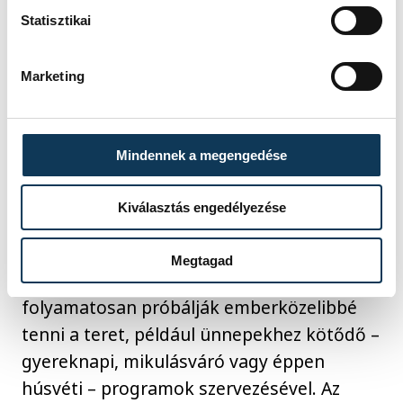
Statisztikai
Marketing
Mindennek a megengedése
Kiválasztás engedélyezése
Az üzemeltetés pedig tudatosan törekszik
arra, hogy ezt a közösségi funkciót
Megtagad
erősítse. Mária külön kiemelte, hogy
folyamatosan próbálják emberközelibbé
tenni a teret, például ünnepekhez kötődő –
gyereknapi, mikulásváró vagy éppen
húsvéti – programok szervezésével. Az