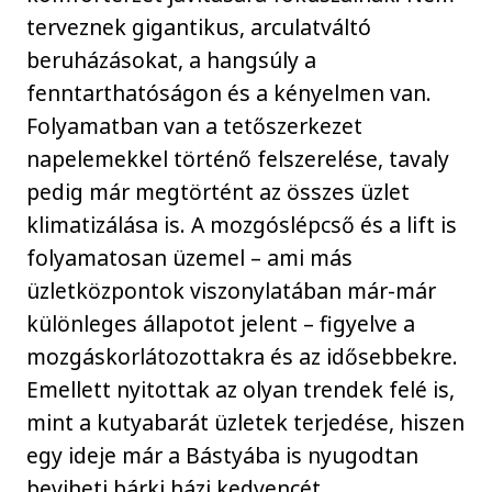
terveznek gigantikus, arculatváltó
beruházásokat, a hangsúly a
fenntarthatóságon és a kényelmen van.
Folyamatban van a tetőszerkezet
napelemekkel történő felszerelése, tavaly
pedig már megtörtént az összes üzlet
klimatizálása is. A mozgóslépcső és a lift is
folyamatosan üzemel – ami más
üzletközpontok viszonylatában már-már
különleges állapotot jelent – figyelve a
mozgáskorlátozottakra és az idősebbekre.
Emellett nyitottak az olyan trendek felé is,
mint a kutyabarát üzletek terjedése, hiszen
egy ideje már a Bástyába is nyugodtan
beviheti bárki házi kedvencét.