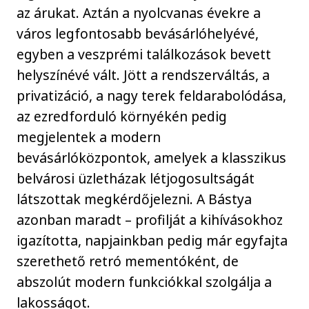
az árukat. Aztán a nyolcvanas évekre a
város legfontosabb bevásárlóhelyévé,
egyben a veszprémi találkozások bevett
helyszínévé vált. Jött a rendszerváltás, a
privatizáció, a nagy terek feldarabolódása,
az ezredforduló környékén pedig
megjelentek a modern
bevásárlóközpontok, amelyek a klasszikus
belvárosi üzletházak létjogosultságát
látszottak megkérdőjelezni. A Bástya
azonban maradt – profilját a kihívásokhoz
igazította, napjainkban pedig már egyfajta
szerethető retró mementóként, de
abszolút modern funkciókkal szolgálja a
lakosságot.