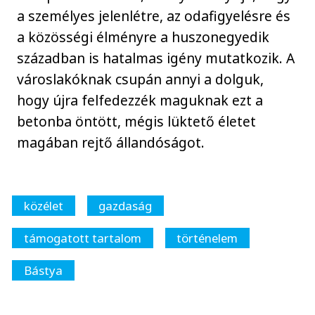
a személyes jelenlétre, az odafigyelésre és
a közösségi élményre a huszonegyedik
században is hatalmas igény mutatkozik. A
városlakóknak csupán annyi a dolguk,
hogy újra felfedezzék maguknak ezt a
betonba öntött, mégis lüktető életet
magában rejtő állandóságot.
közélet
gazdaság
támogatott tartalom
történelem
Bástya