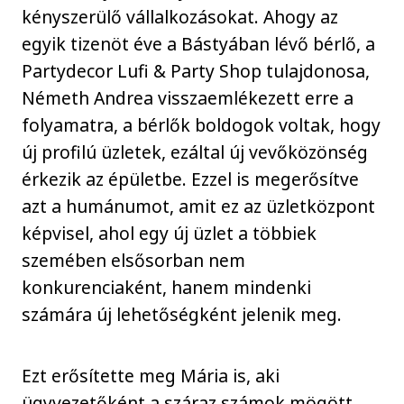
kényszerülő vállalkozásokat. Ahogy az
egyik tizenöt éve a Bástyában lévő bérlő, a
Partydecor Lufi & Party Shop tulajdonosa,
Németh Andrea visszaemlékezett erre a
folyamatra, a bérlők boldogok voltak, hogy
új profilú üzletek, ezáltal új vevőközönség
érkezik az épületbe. Ezzel is megerősítve
azt a humánumot, amit ez az üzletközpont
képvisel, ahol egy új üzlet a többiek
szemében elsősorban nem
konkurenciaként, hanem mindenki
számára új lehetőségként jelenik meg.
Ezt erősítette meg Mária is, aki
ügyvezetőként a száraz számok mögött