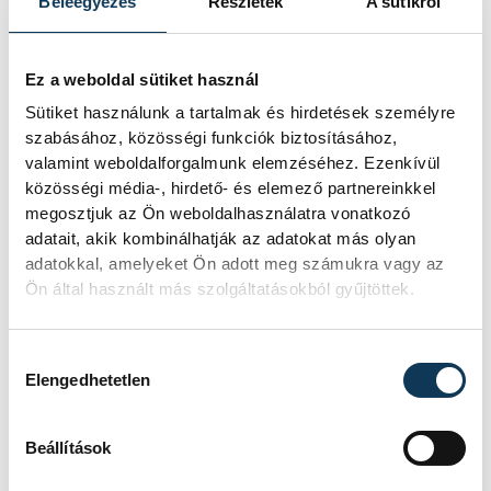
Beleegyezés
Részletek
A sütikről
maga a kínálat. Bár sokan hajlamosak
lennének egy idősebb generáció
Ez a weboldal sütiket használ
nosztalgikus bázisaként azonosítani a
Sütiket használunk a tartalmak és hirdetések személyre
helyet, a valóság rácáfol a sztereotípiákra.
szabásához, közösségi funkciók biztosításához,
A tizenéves fiataloktól kezdve az aktív
valamint weboldalforgalmunk elemzéséhez. Ezenkívül
családosokon át a nyugdíjasokig minden
közösségi média-, hirdető- és elemező partnereinkkel
megosztjuk az Ön weboldalhasználatra vonatkozó
korosztály megfordul a folyosókon. A
adatait, akik kombinálhatják az adatokat más olyan
fiatalok számára az épület egyfajta
adatokkal, amelyeket Ön adott meg számukra vagy az
törzshely, találkozási pont lett, míg az
Ön által használt más szolgáltatásokból gyűjtöttek.
idősebbek a megszokott, megbízható
minőséget keresik.
Hozzájárulás kiválasztása
Elengedhetetlen
Beállítások