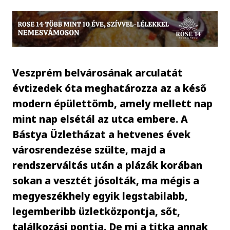
Veszprém belvárosának arculatát
évtizedek óta meghatározza az a késő
modern épülettömb, amely mellett nap
mint nap elsétál az utca embere. A
Bástya Üzletházat a hetvenes évek
városrendezése szülte, majd a
rendszerváltás után a plázák korában
sokan a vesztét jósolták, ma mégis a
megyeszékhely egyik legstabilabb,
legemberibb üzletközpontja, sőt,
találkozási pontja. De mi a titka annak