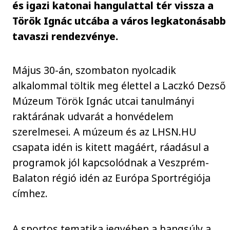
és igazi katonai hangulattal tér vissza a
Török Ignác utcába a város legkatonásabb
tavaszi rendezvénye.
Május 30-án, szombaton nyolcadik
alkalommal töltik meg élettel a Laczkó Dezső
Múzeum Török Ignác utcai tanulmányi
raktárának udvarát a honvédelem
szerelmesei. A múzeum és az LHSN.HU
csapata idén is kitett magáért, ráadásul a
programok jól kapcsolódnak a Veszprém-
Balaton régió idén az Európa Sportrégiója
címhez.
A sportos tematika jegyében a hangsúly a