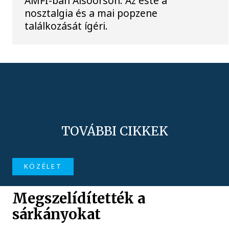
AMFI-ban Alsóörsön. Az este a
nosztalgia és a mai popzene
találkozását ígéri.
TOVÁBBI CIKKEK
KÖZÉLET
Megszelídítették a
sárkányokat