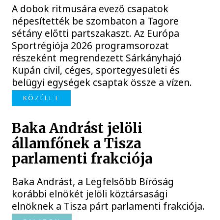
A dobok ritmusára evező csapatok
népesítették be szombaton a Tagore
sétány előtti partszakaszt. Az Európa
Sportrégiója 2026 programsorozat
részeként megrendezett Sárkányhajó
Kupán civil, céges, sportegyesületi és
belügyi egységek csaptak össze a vízen.
KÖZÉLET
Baka Andrást jelöli
államfőnek a Tisza
parlamenti frakciója
Baka Andrást, a Legfelsőbb Bíróság
korábbi elnökét jelöli köztársasági
elnöknek a Tisza párt parlamenti frakciója.