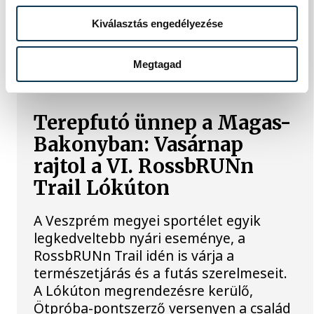
ház környezetében rendezett
Malomvölgy Fesztiválon.
Kiválasztás engedélyezése
Megtagad
4 ÉVSZAK 5 VERSENY SPORTEGYESÜLET
Terepfutó ünnep a Magas-
Bakonyban: Vasárnap
rajtol a VI. RossbRUNn
Trail Lókúton
A Veszprém megyei sportélet egyik
legkedveltebb nyári eseménye, a
RossbRUNn Trail idén is várja a
természetjárás és a futás szerelmeseit.
A Lókúton megrendezésre kerülő,
Ötpróba-pontszerző versenyen a család