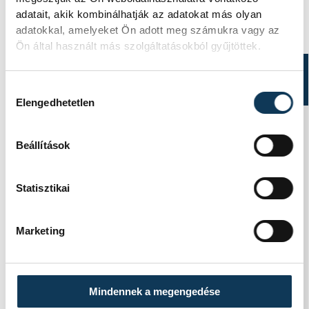
adatait, akik kombinálhatják az adatokat más olyan
adatokkal, amelyeket Ön adott meg számukra vagy az
Ön által használt más szolgáltatásokból gyűjtöttek.
TOVÁBBI CIKKEK
Hozzájárulás kiválasztása
KULTÚRA
Elengedhetetlen
A magyar dzsessz- és
Beállítások
világzene kiemelkedő
előadói lépnek fel az
Statisztikai
augusztus 13-án kezdődő
Malomvölgy Fesztiválon
Marketing
A magyar dzsessz- és világzene
kiemelkedő előadói lépnek fel az
Mindennek a megengedése
augusztus 13-15. között, a lovasi Márffy-