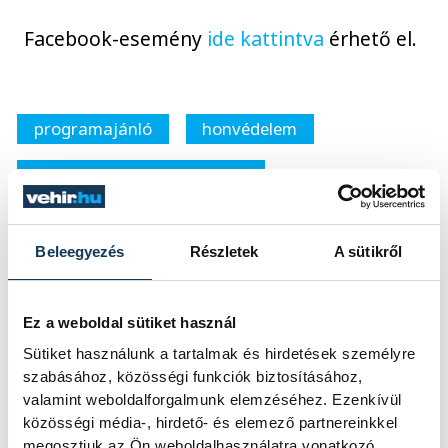
Facebook-esemény
ide kattintva
érhető el.
programajánló
honvédelem
Veszprémi Honvédelmi Nap
Beleegyezés
Részletek
A sütikről
SZERZŐ
Ez a weboldal sütiket használ
vehir.hu
Sütiket használunk a tartalmak és hirdetések személyre
szabásához, közösségi funkciók biztosításához,
valamint weboldalforgalmunk elemzéséhez. Ezenkívül
közösségi média-, hirdető- és elemező partnereinkkel
megosztjuk az Ön weboldalhasználatra vonatkozó