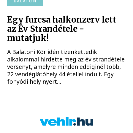
BALATON
Egy furcsa halkonzerv lett
az Év Strandétele -
mutatjuk!
A Balatoni Kör idén tizenkettedik
alkalommal hirdette meg az év strandétele
versenyt, amelyre minden eddiginél több,
22 vendéglátóhely 44 étellel indult. Egy
fonyódi hely nyert...