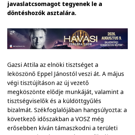
javaslatcsomagot tegyenek le a
döntéshozók asztalára.
Gazsi Attila az elnöki tisztséget a
leköszönő Eppel Jánostól veszi át. A május
végi tisztújításon az új vezető
megköszönte elődje munkáját, valamint a
tisztségviselők és a küldöttgyűlés
bizalmát. Székfoglalójában hangsúlyozta: a
következő időszakban a VOSZ még
erősebben kíván támaszkodni a területi