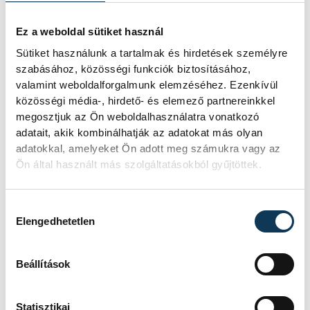
megoldásokat, kiszámítható szabályokat,
elérhető munkaerőt, finanszírozható
Ez a weboldal sütiket használ
fejlesztéseket és kevesebb felesleges
Sütiket használunk a tartalmak és hirdetések személyre
adminisztrációt."
szabásához, közösségi funkciók biztosításához,
valamint weboldalforgalmunk elemzéséhez. Ezenkívül
közösségi média-, hirdető- és elemező partnereinkkel
A konzultációs program tapasztalataiból a
megosztjuk az Ön weboldalhasználatra vonatkozó
adatait, akik kombinálhatják az adatokat más olyan
VOSZ az elnöki ciklus első időszakában egy
adatokkal, amelyeket Ön adott meg számukra vagy az
olyan komplex, döntésre előkészített
Ön által használt más szolgáltatásokból gyűjtöttek.
javaslatcsomagot készít, amely a kis- és
középvállalkozások valós problémáira kínál
Hozzájárulás kiválasztása
végrehajtható alternatívákat. A szervezet
Elengedhetetlen
eltökélt célja, hogy a jövőben ne csupán
reagáljon a gazdaságpolitikai döntésekre,
Beállítások
hanem aktívan alakítsa is azokat.
Statisztikai