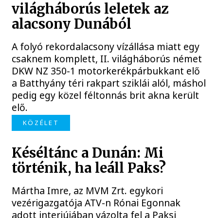
világháborús leletek az
alacsony Dunából
A folyó rekordalacsony vízállása miatt egy
csaknem komplett, II. világháborús német
DKW NZ 350-1 motorkerékpárbukkant elő
a Batthyány téri rakpart sziklái alól, máshol
pedig egy közel féltonnás brit akna került
elő.
KÖZÉLET
Késéltánc a Dunán: Mi
történik, ha leáll Paks?
Mártha Imre, az MVM Zrt. egykori
vezérigazgatója ATV-n Rónai Egonnak
adott interjújában vázolta fel a Paksi