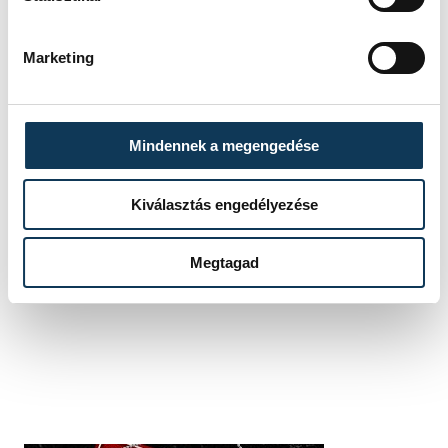
közélet
gazdaság
VOSZ
Marketing
Gazsi Attila
Mindennek a megengedése
Kiválasztás engedélyezése
SZERZŐ
vehir.hu
Megtagad