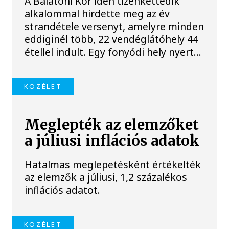
A Balatoni Kör idén tizenkettedik
alkalommal hirdette meg az év
strandétele versenyt, amelyre minden
eddiginél több, 22 vendéglátóhely 44
étellel indult. Egy fonyódi hely nyert...
KÖZÉLET
Meglepték az elemzőket
a júliusi inflációs adatok
Hatalmas meglepetésként értékelték
az elemzők a júliusi, 1,2 százalékos
inflációs adatot.
KÖZÉLET