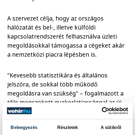
A szervezet célja, hogy az országos
hálózatát és bel-, illetve külföldi
kapcsolatrendszerét felhasználva üzleti
megoldásokkal támogassa a cégeket akár
a nemzetközi piacra lépésben is.
"Kevesebb statisztikára és általános
jelszóra, de sokkal több működő
megoldásra van szükség" – fogalmazott a
tőle megszokott gyakorlatiassággal az új
elnök. "A vállalkozók nem elméleti
versenyképességet akarnak, hanem
Beleegyezés
Részletek
A sütikről
konkrét, azonnal használható