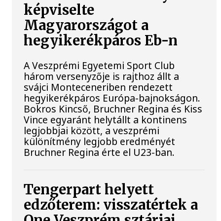
képviselte
Magyarországot a
hegyikerékpáros Eb-n
A Veszprémi Egyetemi Sport Club
három versenyzője is rajthoz állt a
svájci Monteceneriben rendezett
hegyikerékpáros Európa-bajnokságon.
Bokros Kincső, Bruchner Regina és Kiss
Vince egyaránt helytállt a kontinens
legjobbjai között, a veszprémi
különítmény legjobb eredményét
Bruchner Regina érte el U23-ban.
Tengerpart helyett
edzőterem: visszatértek a
One Veszprém sztárjai