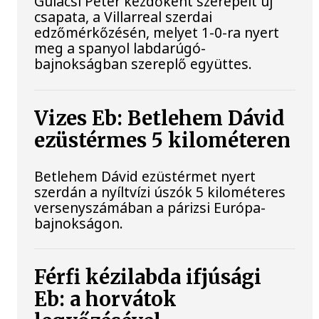
Gulácsi Péter kezdőként szerepelt új
csapata, a Villarreal szerdai
edzőmérkőzésén, melyet 1-0-ra nyert
meg a spanyol labdarúgó-
bajnokságban szereplő együttes.
Vizes Eb: Betlehem Dávid
ezüstérmes 5 kilométeren
Betlehem Dávid ezüstérmet nyert
szerdán a nyíltvízi úszók 5 kilométeres
versenyszámában a párizsi Európa-
bajnokságon.
Férfi kézilabda ifjúsági
Eb: a horvátok