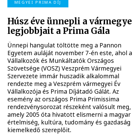
MEGYEI PRIMA DÍJ
Húsz éve ünnepli a vármegye
legjobbjait a Prima Gála
Ünnepi hangulat töltötte meg a Pannon
Egyetem auláját november 7-én este, ahol a
Vállalkozók és Munkáltatók Országos
Szövetsége (VOSZ) Veszprém Vármegyei
Szervezete immár huszadik alkalommal
rendezte meg a Veszprém vármegyei Év
Vállalkozója és Prima Díjátadó Gálát. Az
esemény az országos Prima Primissima
rendezvénysorozat részeként valósult meg,
amely 2005 óta hivatott elismerni a magyar
értelmiség, kultúra, tudomány és gazdaság
kiemelkedő szereplőit.