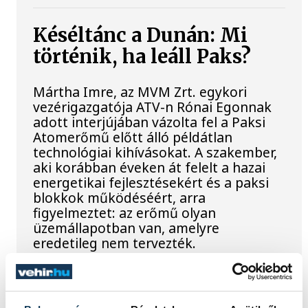
Késéltánc a Dunán: Mi
történik, ha leáll Paks?
Mártha Imre, az MVM Zrt. egykori
vezérigazgatója ATV-n Rónai Egonnak
adott interjújában vázolta fel a Paksi
Atomerőmű előtt álló példátlan
technológiai kihívásokat. A szakember,
aki korábban éveken át felelt a hazai
energetikai fejlesztésekért és a paksi
blokkok működéséért, arra
figyelmeztet: az erőmű olyan
üzemállapotban van, amelyre
eredetileg nem tervezték.
A Tisza-frakció