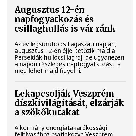
Augusztus 12-én
napfogyatkozás és
csillaghullás is vár ránk
Az év legsűrűbb csillagászati napján,
augusztus 12-én éjjel tetőzik majd a
Perseidák hullócsillagraj, de ugyanezen
a napon részleges napfogyatkozást is
meg lehet majd figyelni.
Lekapcsolják Veszprém
díszkivilágítását, elzárják
a szökőkutakat
A kormány energiatakarékossági
felhívásához csatlakozva Veszprém