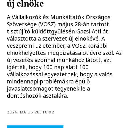
új elnöke
A Vállalkozók és Munkáltatók Országos
Szövetsége (VOSZ) május 28-án tartott
tisztújító küldöttgyűlésén Gazsi Attilát
választotta a szervezet új elnökévé. A
veszprémi üzletember, a VOSZ korábbi
elnökhelyettes megbízatása öt évre szól. Az
új vezetés azonnal munkához látott, azt
ígérték, hogy 100 nap alatt 100
vállalkozással egyeztetnek, hogy a valós
mindennapi problémákra épülő
javaslatcsomagot tegyenek le a
döntéshozók asztalára.
2026. MÁJUS 28. 18:02