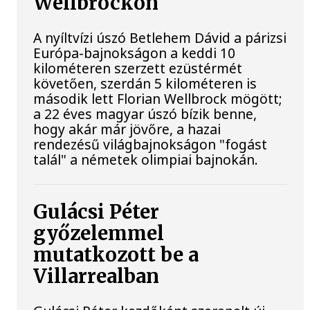
Wellbrockon
A nyíltvízi úszó Betlehem Dávid a párizsi
Európa-bajnokságon a keddi 10
kilométeren szerzett ezüstérmét
követően, szerdán 5 kilométeren is
második lett Florian Wellbrock mögött;
a 22 éves magyar úszó bízik benne,
hogy akár már jövőre, a hazai
rendezésű világbajnokságon "fogást
talál" a németek olimpiai bajnokán.
Gulácsi Péter
győzelemmel
mutatkozott be a
Villarrealban