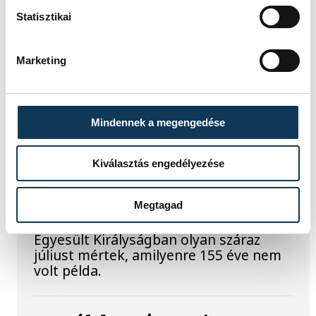
szakemberek azonban távcsövekkel
Statisztikai
figyelték az eseményt.
Marketing
Rekordok Európában –
Magyarország a
legforróbb, Angliában
Mindennek a megengedése
szárazság tombol
Kiválasztás engedélyezése
Rá sem ismerünk Európára,
kontinensszerte rekordokat dönt a
hőség. Magyarország a legforróbb
Megtagad
országok közé került, miközben az
Egyesült Királyságban olyan száraz
júliust mértek, amilyenre 155 éve nem
volt példa.