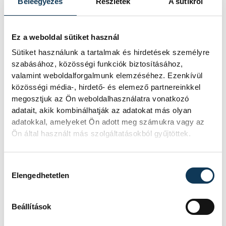
Beleegyezés
Részletek
A sütikről
kezdeményezte, hogy
jövő kedden legyen az
államfőválasztás
Ez a weboldal sütiket használ
Sütiket használunk a tartalmak és hirdetések személyre
A Tisza-frakció kezdeményezte, hogy a
szabásához, közösségi funkciók biztosításához,
parlament jövő kedden válassza meg
valamint weboldalforgalmunk elemzéséhez. Ezenkívül
az új köztársasági elnököt.
közösségi média-, hirdető- és elemező partnereinkkel
megosztjuk az Ön weboldalhasználatra vonatkozó
adatait, akik kombinálhatják az adatokat más olyan
Valami óriási csapódott a
adatokkal, amelyeket Ön adott meg számukra vagy az
Ön által használt más szolgáltatásokból gyűjtöttek.
Holdba ma reggel
Rendhagyó esemény zajlott le kedden
Hozzájárulás kiválasztása
reggel. Magyar idő szerint 8:35 körül a
Elengedhetetlen
Hold felszínébe csapódott a SpaceX
egyik Falcon–9 rakétájának felső
fokozata. A becsapódást a Földről
Beállítások
szabad szemmel nem lehetett látni, a