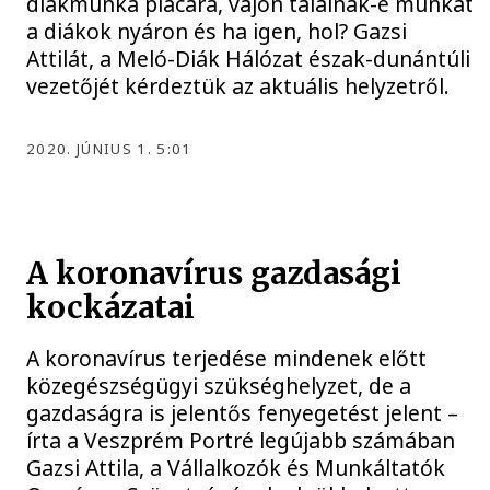
diákmunka piacára, vajon találnak-e munkát
a diákok nyáron és ha igen, hol? Gazsi
Attilát, a Meló-Diák Hálózat észak-dunántúli
vezetőjét kérdeztük az aktuális helyzetről.
2020. JÚNIUS 1. 5:01
A koronavírus gazdasági
kockázatai
A koronavírus terjedése mindenek előtt
közegészségügyi szükséghelyzet, de a
gazdaságra is jelentős fenyegetést jelent –
írta a Veszprém Portré legújabb számában
Gazsi Attila, a Vállalkozók és Munkáltatók