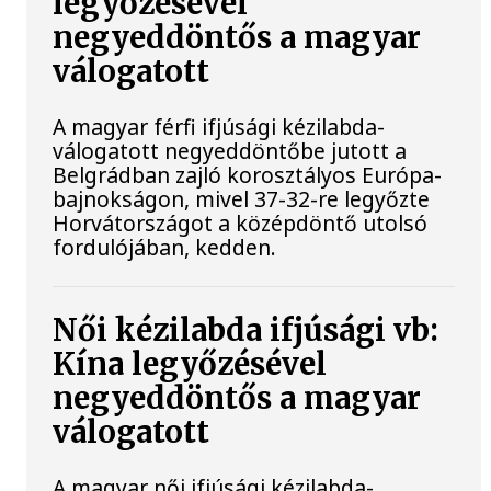
legyőzésével
negyeddöntős a magyar
válogatott
A magyar férfi ifjúsági kézilabda-
válogatott negyeddöntőbe jutott a
Belgrádban zajló korosztályos Európa-
bajnokságon, mivel 37-32-re legyőzte
Horvátországot a középdöntő utolsó
fordulójában, kedden.
Női kézilabda ifjúsági vb:
Kína legyőzésével
negyeddöntős a magyar
válogatott
A magyar női ifjúsági kézilabda-