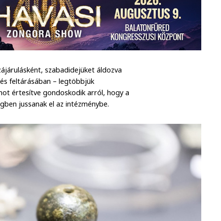
járulásként, szabadidejüket áldozva
 és feltárásában – legtöbbjük
umot értesítve gondoskodik arról, hogy a
égben jussanak el az intézménybe.