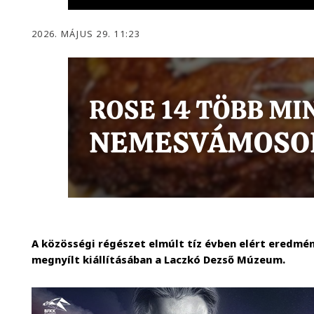
2026. MÁJUS 29. 11:23
A közösségi régészet elmúlt tíz évben elért eredmé
megnyílt kiállításában a Laczkó Dezső Múzeum.