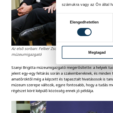
számukra vagy az Ön által ha
Hozzájárulás kiválasztása
Elengedhetetlen
Az első sorban: Felber Zsombor és Sziránszki Klaudia kurá
Megtagad
múzeumigazgató
Szanyi Brigitta múzeumigazgató megerősítette: a helyiek tu
jelent egy-egy feltárás során a szakembereknek, és minden túl
amatőröktől még a képzett és tapasztalt hivatásosok is tanu
múzeum szerepe változik, egyre fontosabb, hogy a tudás mel
régészet köré kiépülő közösség ennek jó példája.