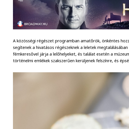
A közösségi régészet programban amatőrök, önkéntes hozzá
segítenek a hivatásos régészeknek a leletek megtalálásában
fémkeresővel járja a lelőhelyeket, és találat esetén a múze
történelmi emlékek szakszerűen kerüljenek felszínre, és éps