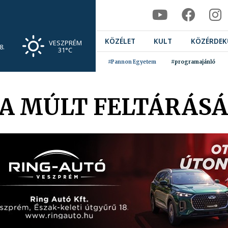
KÖZÉLET
KULT
KÖZÉRDEK
VESZPRÉM
8.
31°C
#Pannon Egyetem
#programajánló
 A MÚLT FELTÁRÁS