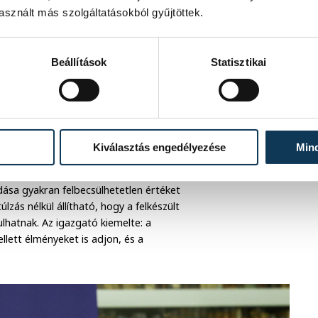
sznált más szolgáltatásokból gyűjtöttek.
Beállítások
Statisztikai
torok, Varga Tamás alpolgármester és Szanyi Brigitta
Kiválasztás engedélyezése
Min
dása gyakran felbecsülhetetlen értéket
zás nélkül állítható, hogy a felkészült
lhatnak. Az igazgató kiemelte: a
lett élményeket is adjon, és a