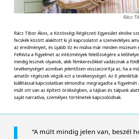
Rácz Ti
Rácz Tibor Ákos, a Közösségi Régészeti Egyesület elnöke s
fecskék között alakított ki jó kapcsolatot a szenvedélyes ama
az eredményeit, és újabb tíz év múlva már minden múzeum 
Felhívta a figyelmet az intézmények felelősségére a lelőhel
mindig lesznek olyanok, akik fémkeresőkkel vadásznak a földbe
tevékenységet azonban jelentősen visszaszorítja az, ha a m
amatőr régészek végzik ezt a tevékenységet. Az ő jelenlétük 
kiállítással kapcsolatban elmondta: megragadta a figyelmét 
múlt ott van az épített örökségben, a tájban és talpunk alatt
saját narratíva, személyes történetek kapcsolódnak.
“A múlt mindig jelen van, beszél h