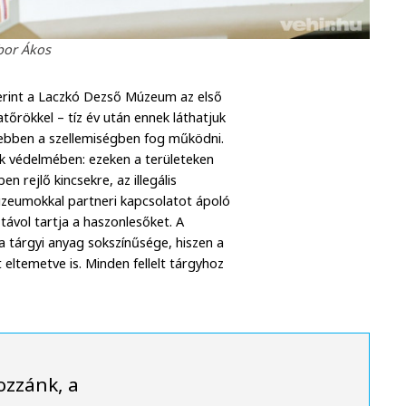
bor Ákos
zerint a Laczkó Dezső Múzeum az első
tőrökkel – tíz év után ennek láthatjuk
ebben a szellemiségben fog működni.
yek védelmében: ezeken a területeken
n rejlő kincsekre, az illegális
úzeumokkal partneri kapcsolatot ápoló
távol tartja a haszonlesőket. A
a tárgyi anyag sokszínűsége, hiszen a
 eltemetve is. Minden fellelt tárgyhoz
ozzánk, a