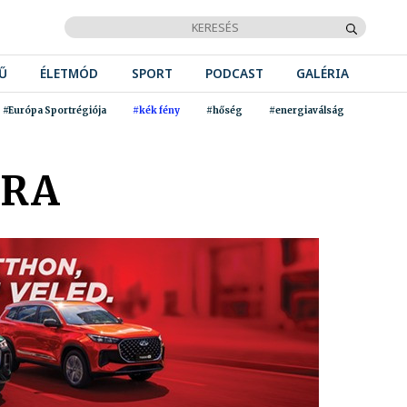
Ű
ÉLETMÓD
SPORT
PODCAST
GALÉRIA
#Európa Sportrégiója
#kék fény
#hőség
#energiaválság
ÁRA