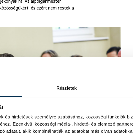
ogékonyak rá. Az alpolgármester
közösségükért, és ezért nem restek a
Részletek
ál
mak és hirdetések személyre szabásához, közösségi funkciók biz
hez. Ezenkívül közösségi média-, hirdető- és elemező partner
zó adatait, akik kombinálhatják az adatokat más olyan adatokka