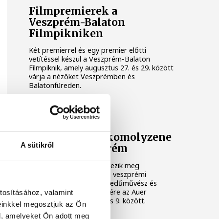
Filmpremierek a
Veszprém-Balaton
Filmpikniken
Két premierrel és egy premier előtti
vetítéssel készül a Veszprém-Balaton
Filmpiknik, amely augusztus 27. és 29. között
várja a nézőket Veszprémben és
Balatonfüreden.
KULTÚRA
Ezen a héten a komolyzene
A sütikről
fővárosa Veszprém
Idén 12. alkalommal rendezik meg
Veszprémben a világhírű, veszprémi
születésű Auer Lipót hegedűművész és
zenepedagógus tiszteletére az Auer
tosításához, valamint
Fesztivált, augusztus 3. és 9. között.
einkkel megosztjuk az Ön
l, amelyeket Ön adott meg