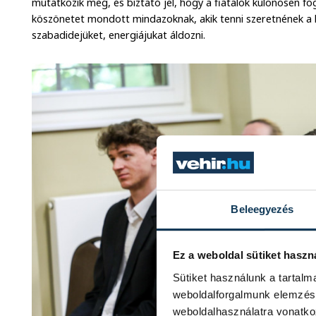
mutatkozik meg, és biztató jel, hogy a fiatalok különösen f
köszönetet mondott mindazoknak, akik tenni szeretnének a 
szabadidejüket, energiájukat áldozni.
Beleegyezés
Ez a weboldal sütiket haszn
Sütiket használunk a tartal
weboldalforgalmunk elemzésé
weboldalhasználatra vonatko