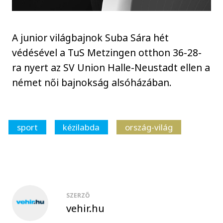
A junior világbajnok Suba Sára hét
védésével a TuS Metzingen otthon 36-28-
ra nyert az SV Union Halle-Neustadt ellen a
német női bajnokság alsóházában.
sport
kézilabda
ország-világ
SZERZŐ
vehir.hu