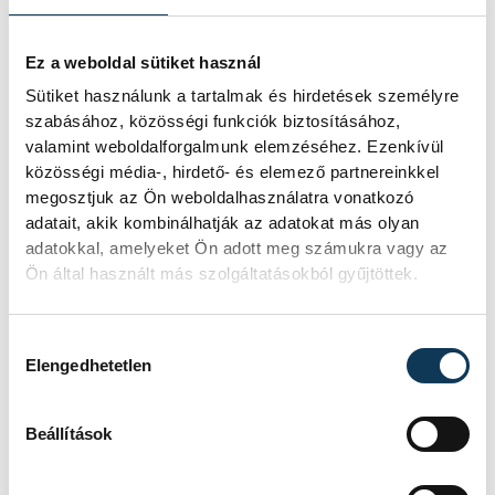
Ez a weboldal sütiket használ
Sütiket használunk a tartalmak és hirdetések személyre
szabásához, közösségi funkciók biztosításához,
valamint weboldalforgalmunk elemzéséhez. Ezenkívül
közösségi média-, hirdető- és elemező partnereinkkel
megosztjuk az Ön weboldalhasználatra vonatkozó
adatait, akik kombinálhatják az adatokat más olyan
adatokkal, amelyeket Ön adott meg számukra vagy az
Ön által használt más szolgáltatásokból gyűjtöttek.
Hozzájárulás kiválasztása
Elengedhetetlen
Beállítások
TOVÁBBI CIKKEK
KÉZILABDA