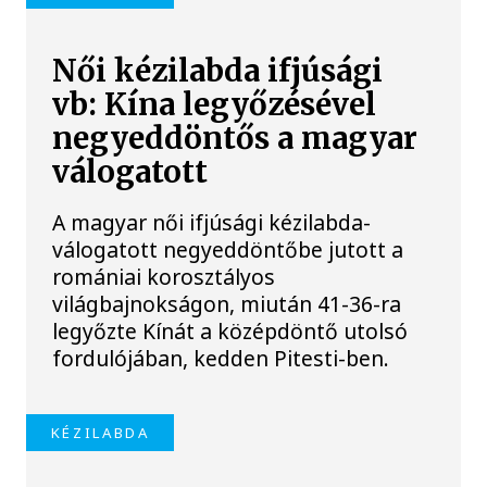
Női kézilabda ifjúsági
vb: Kína legyőzésével
negyeddöntős a magyar
válogatott
A magyar női ifjúsági kézilabda-
válogatott negyeddöntőbe jutott a
romániai korosztályos
világbajnokságon, miután 41-36-ra
legyőzte Kínát a középdöntő utolsó
fordulójában, kedden Pitesti-ben.
KÉZILABDA