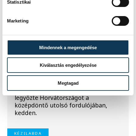
Statisztikai
Férfi kézilabda ifjúsági
Marketing
Eb: a horvátok
legyőzésével
negyeddöntős a magyar
Mindennek a megengedése
válogatott
Kiválasztás engedélyezése
A magyar férfi ifjúsági kézilabda-
válogatott negyeddöntőbe jutott a
Belgrádban zajló korosztályos
Megtagad
Európa-bajnokságon, mivel 37-32-re
legyőzte Horvátországot a
középdöntő utolsó fordulójában,
kedden.
KÉZILABDA