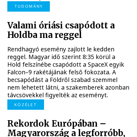
TUDOMÁNY
Valami óriási csapódott a
Holdba ma reggel
Rendhagyó esemény zajlott le kedden
reggel. Magyar idő szerint 8:35 körül a
Hold felszínébe csapódott a SpaceX egyik
Falcon–9 rakétájának felső fokozata. A
becsapódást a Földről szabad szemmel
nem lehetett látni, a szakemberek azonban
távcsövekkel figyelték az eseményt.
KÖZÉLET
Rekordok Európában –
Magyarország a legforróbb,