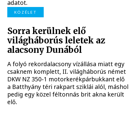
adatot.
KÖZÉLET
Sorra kerülnek elő
világháborús leletek az
alacsony Dunából
A folyó rekordalacsony vízállása miatt egy
csaknem komplett, II. világháborús német
DKW NZ 350-1 motorkerékpárbukkant elő
a Batthyány téri rakpart sziklái alól, máshol
pedig egy közel féltonnás brit akna került
elő.