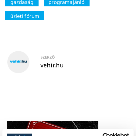
gazdaság
programajánló
üzleti fórum
SZERZŐ
vehir.hu