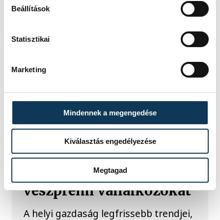
Beállítások
Statisztikai
Marketing
TOVÁBBI CIKKEK
GAZDASÁG
Mindennek a megengedése
Merre tart a vármegye
Kiválasztás engedélyezése
gazdasága? – Szakmai
Megtagad
fórumra várják a
veszprémi vállalkozókat
A helyi gazdaság legfrissebb trendjei,