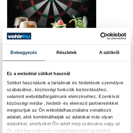
Beleegyezés
Részletek
A sütikről
Ez a weboldal sütiket használ
Sütiket használunk a tartalmak és hirdetések személyre
szabásához, közösségi funkciók biztosításához,
valamint weboldalforgalmunk elemzéséhez. Ezenkívül
közösségi média-, hirdető- és elemező partnereinkkel
megosztjuk az Ön weboldalhasználatra vonatkozó
adatait, akik kombinálhatják az adatokat más olyan
adatokkal, amelyeket Ön adott meg számukra vagy az
TOVÁBBI CIKKEK
Ön által használt más szolgáltatásokból gyűjtöttek.