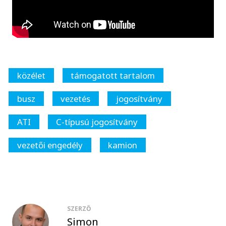
közélet
támogatott tartalom
busz
vezetés
jogosítvány
ATI
C-típusú jogosítvány
vezetői engedély
kamion
SZERZŐ
Simon