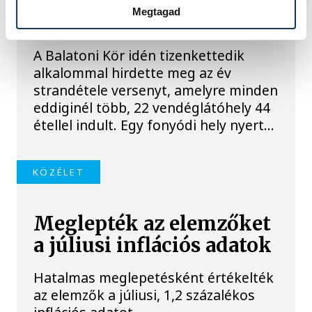
lett az Év Strandétele -
Megtagad
mutatjuk!
A Balatoni Kör idén tizenkettedik
alkalommal hirdette meg az év
strandétele versenyt, amelyre minden
eddiginél több, 22 vendéglátóhely 44
étellel indult. Egy fonyódi hely nyert...
KÖZÉLET
Meglepték az elemzőket
a júliusi inflációs adatok
Hatalmas meglepetésként értékelték
az elemzők a júliusi, 1,2 százalékos