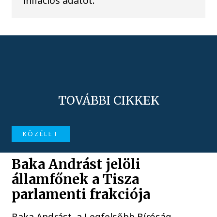
inflációs adatot.
TOVÁBBI CIKKEK
KÖZÉLET
Baka Andrást jelöli
államfőnek a Tisza
parlamenti frakciója
Baka Andrást, a Legfelsőbb Bíróság