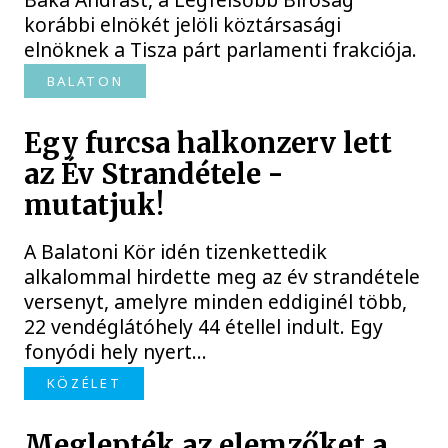
korábbi elnökét jelöli köztársasági
elnöknek a Tisza párt parlamenti frakciója.
BALATON
Egy furcsa halkonzerv lett
az Év Strandétele -
mutatjuk!
A Balatoni Kör idén tizenkettedik
alkalommal hirdette meg az év strandétele
versenyt, amelyre minden eddiginél több,
22 vendéglátóhely 44 étellel indult. Egy
fonyódi hely nyert...
KÖZÉLET
Meglepték az elemzőket a