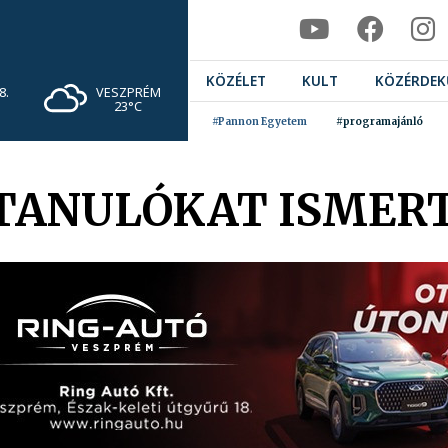
KÖZÉLET
KULT
KÖZÉRDEK
VESZPRÉM
8.
23°C
#Pannon Egyetem
#programajánló
 TANULÓKAT ISMERT