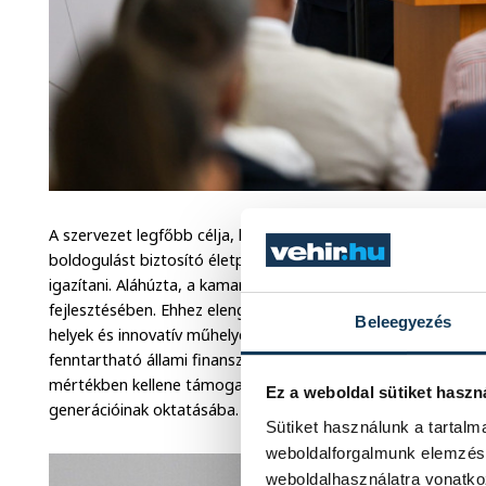
A szervezet legfőbb célja, hogy a gyermekek érdeklődéséne
boldogulást biztosító életpályát kínáljanak, amihez az iskolai 
igazítani. Aláhúzta, a kamara a jövőben is partner marad az
fejlesztésében. Ehhez elengedhetetlen a szakmai nívó folyam
Beleegyezés
helyek és innovatív műhelyek bővítése, az állami források ha
fenntartható állami finanszírozás kapcsán aláhúzta, a fennta
mértékben kellene támogatni mindazokat, akik tehetséget és
Ez a weboldal sütiket haszn
generációinak oktatásába.
Sütiket használunk a tartal
weboldalforgalmunk elemzésé
weboldalhasználatra vonatko