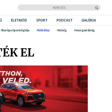
Ű
ÉLETMÓD
SPORT
PODCAST
GALÉRIA
#Európa Sportrégiója
#kék fény
#hőség
#energiaválság
ÉK EL