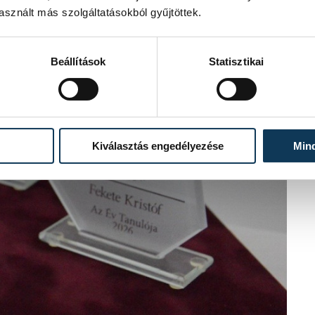
sznált más szolgáltatásokból gyűjtöttek.
Beállítások
Statisztikai
Kiválasztás engedélyezése
Min