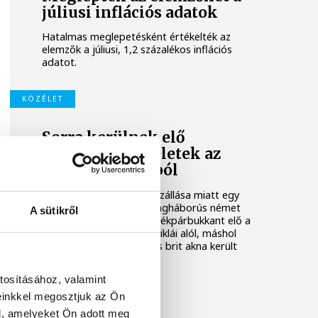
júliusi inflációs adatok
Hatalmas meglepetésként értékelték az
elemzők a júliusi, 1,2 százalékos inflációs
adatot.
KÖZÉLET
Sorra kerülnek elő
világháborús leletek az
alacsony Dunából
A folyó rekordalacsony vízállása miatt egy
csaknem komplett, II. világháborús német
A sütikről
DKW NZ 350-1 motorkerékpárbukkant elő a
Batthyány téri rakpart sziklái alól, máshol
pedig egy közel féltonnás brit akna került
elő.
tosításához, valamint
einkkel megosztjuk az Ön
l, amelyeket Ön adott meg