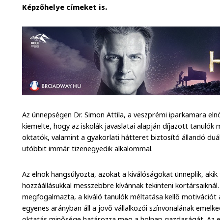
Képzőhelye címeket is.
Az ünnepségen Dr. Simon Attila, a veszprémi iparkamara e
kiemelte, hogy az iskolák javaslatai alapján díjazott tanulók
oktatók, valamint a gyakorlati hátteret biztosító állandó duá
utóbbit immár tizenegyedik alkalommal.
Az elnök hangsúlyozta, azokat a kiválóságokat ünneplik, aki
hozzáállásukkal messzebbre kívánnak tekinteni kortársaikná
megfogalmazta, a kiváló tanulók méltatása kellő motivációt
egyenes arányban áll a jövő vállalkozói színvonalának emelk
oktatás minősége határozza meg a holnap gazdaságát. Az el