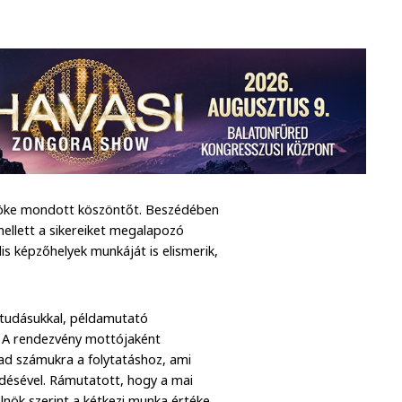
lnöke mondott köszöntőt. Beszédében
 mellett a sikereiket megalapozó
lis képzőhelyek munkáját is elismerik,
k tudásukkal, példamutató
l. A rendezvény mottójaként
 ad számukra a folytatáshoz, ami
edésével. Rámutatott, hogy a mai
nök szerint a kétkezi munka értéke