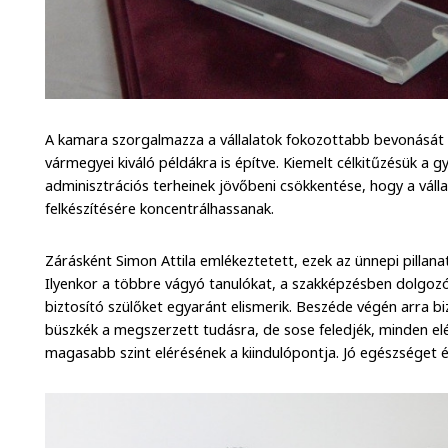
A kamara szorgalmazza a vállalatok fokozottabb bevonását 
vármegyei kiváló példákra is építve. Kiemelt célkitűzésük a g
adminisztrációs terheinek jövőbeni csökkentése, hogy a válla
felkészítésére koncentrálhassanak.
Zárásként Simon Attila emlékeztetett, ezek az ünnepi pillana
Ilyenkor a többre vágyó tanulókat, a szakképzésben dolgo
biztosító szülőket egyaránt elismerik. Beszéde végén arra bi
büszkék a megszerzett tudásra, de sose feledjék, minden el
magasabb szint elérésének a kiindulópontja. Jó egészséget és