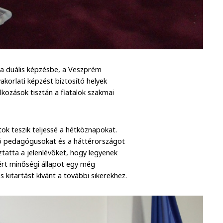
a duális képzésbe, a Veszprém
yakorlati képzést biztosító helyek
lkozások tisztán a fiatalok szakmai
tok teszik teljessé a hétköznapokat.
zó pedagógusokat és a háttérországot
ztatta a jelenlévőket, hogy legyenek
ért minőségi állapot egy még
 kitartást kívánt a további sikerekhez.