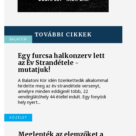
TOVÁBBI CIKKEK
BALATON
Egy furcsa halkonzerv lett
az Év Strandétele -
mutatjuk!
A Balatoni Kör idén tizenkettedik alkalommal
hirdette meg az év strandétele versenyt,
amelyre minden eddiginél több, 22
vendéglátóhely 44 étellel indult. Egy fonyódi
hely nyert...
KÖZÉLET
Meglepték az elemzőket a