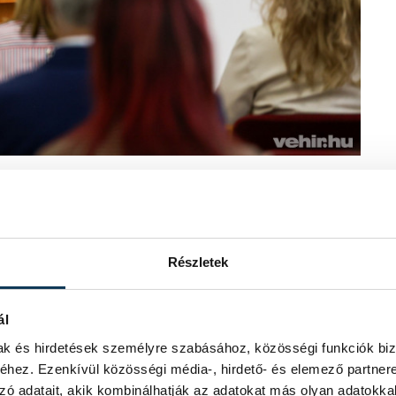
k megfelelő, élményalapú és személyes
és gyakorlati képzést is hozzá kell
 országos oktatási rendszer
atos emelése, a korszerű gyakorlati
Részletek
tékony bevonásával. Az elnök a
rtói státusztól függetlenül egyenlő
 forrást fektetnek a jövő
ál
mak és hirdetések személyre szabásához, közösségi funkciók biz
hez. Ezenkívül közösségi média-, hirdető- és elemező partner
zó adatait, akik kombinálhatják az adatokat más olyan adatokka