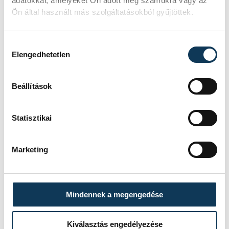
adatokkal, amelyeket Ön adott meg számukra vagy az
Ön által használt más szolgáltatásokból gyűjtöttek.
SZERZŐ
vehir.hu
Hozzájárulás kiválasztása
Elengedhetetlen
Beállítások
Statisztikai
Marketing
Mindennek a megengedése
Kiválasztás engedélyezése