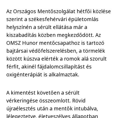
Az Országos Mentőszolgálat hétfői közlése
szerint a székesfehérvári épületomlás
helyszínén a sérült ellátása már a
kiszabadítás közben megkezdődött. Az
OMSZ Hunor mentőcsapathoz is tartozó
bajtársai védőfelszerelésben, a törmelék
között kúszva elérték a romok alá szorult
férfit, akinél fájdalomcsillapítást és
oxigénterápiát is alkalmaztak.
A kimentést követően a sérült
vérkeringése összeomlott. Rövid
újraélesztés után a mentők intubálva,
lélegeztetve, életveszélyes állapotban