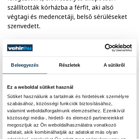
szállították kórházba a férfit, aki alsó
végtagi és medencetáji, belső sérüléseket
szenvedett.
A Fejér Vármegyei Rendőr-főkapitányság
hétfőn azt közölte, hogy a Székesfehérvári
Rendőrkapitányság ismeretlen tettes ellen
Beleegyezés
Részletek
A sütikről
indított eljárást az ügyben, foglalkozás
körében elkövetett veszélyeztetés miatt.
Ez a weboldal sütiket használ
Sütiket használunk a tartalmak és hirdetések személyre
szabásához, közösségi funkciók biztosításához,
valamint weboldalforgalmunk elemzéséhez. Ezenkívül
közélet
baleset
Székesfehérvár
közösségi média-, hirdető- és elemező partnereinkkel
megosztjuk az Ön weboldalhasználatra vonatkozó
adatait, akik kombinálhatják az adatokat más olyan