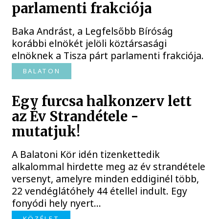
parlamenti frakciója
Baka Andrást, a Legfelsőbb Bíróság
korábbi elnökét jelöli köztársasági
elnöknek a Tisza párt parlamenti frakciója.
BALATON
Egy furcsa halkonzerv lett
az Év Strandétele -
mutatjuk!
A Balatoni Kör idén tizenkettedik
alkalommal hirdette meg az év strandétele
versenyt, amelyre minden eddiginél több,
22 vendéglátóhely 44 étellel indult. Egy
fonyódi hely nyert...
KÖZÉLET