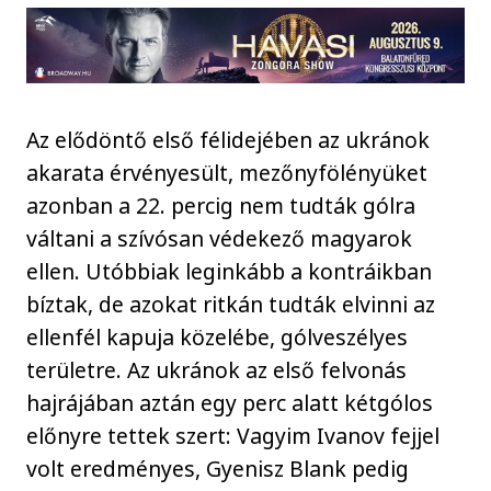
Az elődöntő első félidejében az ukránok
akarata érvényesült, mezőnyfölényüket
azonban a 22. percig nem tudták gólra
váltani a szívósan védekező magyarok
ellen. Utóbbiak leginkább a kontráikban
bíztak, de azokat ritkán tudták elvinni az
ellenfél kapuja közelébe, gólveszélyes
területre. Az ukránok az első felvonás
hajrájában aztán egy perc alatt kétgólos
előnyre tettek szert: Vagyim Ivanov fejjel
volt eredményes, Gyenisz Blank pedig