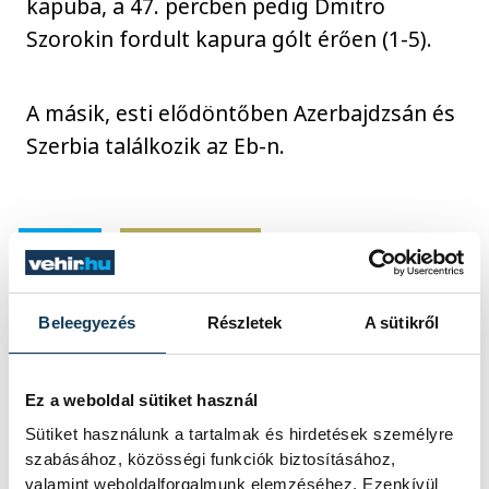
kapuba, a 47. percben pedig Dmitro
Szorokin fordult kapura gólt érően (1-5).
A másik, esti elődöntőben Azerbajdzsán és
Szerbia találkozik az Eb-n.
sport
ország-világ
Beleegyezés
Részletek
A sütikről
SZERZŐ
Ez a weboldal sütiket használ
vehir.hu
Sütiket használunk a tartalmak és hirdetések személyre
szabásához, közösségi funkciók biztosításához,
valamint weboldalforgalmunk elemzéséhez. Ezenkívül